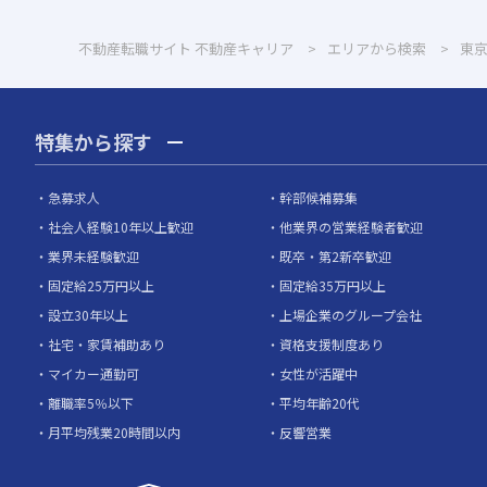
不動産転職サイト 不動産キャリア
エリアから検索
東
特集から探す
急募求人
幹部候補募集
社会人経験10年以上歓迎
他業界の営業経験者歓迎
業界未経験歓迎
既卒・第2新卒歓迎
固定給25万円以上
固定給35万円以上
設立30年以上
上場企業のグループ会社
社宅・家賃補助あり
資格支援制度あり
マイカー通勤可
女性が活躍中
離職率5％以下
平均年齢20代
月平均残業20時間以内
反響営業