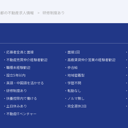
京都の不動産求人情報
研修制度あり
応募者全員と面接
面接1回
不動産売買仲介経験者歓迎
高級賃貸仲介営業の経験者歓迎
職種未経験歓迎
歩合給
設立5年以内
地域密着型
英語・中国語を活かせる
学歴不問
研修制度あり
転勤なし
扶養控除内で働ける
ノルマ無し
土日休みあり
完全週休2日
不動産ITベンチャー