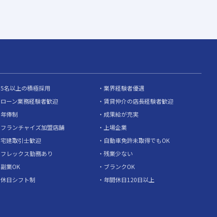
5名以上の積極採用
業界経験者優遇
ローン業務経験者歓迎
賃貸仲介の店長経験者歓迎
年俸制
成果給が充実
フランチャイズ加盟店舗
上場企業
宅建取引士歓迎
自動車免許未取得でもOK
フレックス勤務あり
残業少ない
副業OK
ブランクOK
休日シフト制
年間休日120日以上