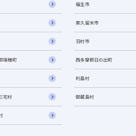
福生市
東久留米市
羽村市
郡瑞穂町
西多摩郡日の出町
利島村
三宅村
御蔵島村
村