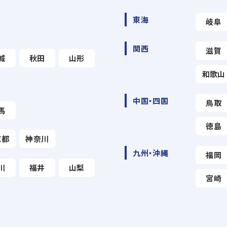
東海
岐阜
関西
滋賀
城
秋田
山形
和歌山
中国・四国
鳥取
馬
徳島
京都
神奈川
九州・沖縄
福岡
川
福井
山梨
宮崎