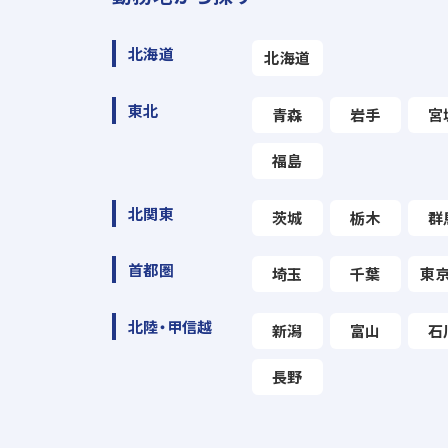
北海道
北海道
東北
青森
岩手
宮
福島
北関東
茨城
栃木
群
首都圏
埼玉
千葉
東
北陸・甲信越
新潟
富山
石
長野