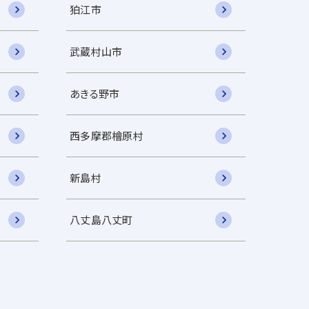
狛江市
武蔵村山市
あきる野市
西多摩郡檜原村
新島村
八丈島八丈町