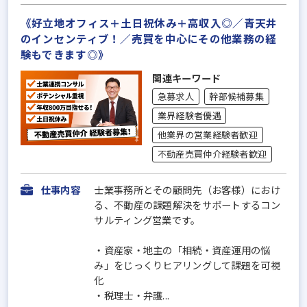
《好立地オフィス＋土日祝休み＋高収入◎／青天井
のインセンティブ！／売買を中心にその他業務の経
験もできます◎》
関連キーワード
急募求人
幹部候補募集
業界経験者優遇
他業界の営業経験者歓迎
不動産売買仲介経験者歓迎
仕事内容
士業事務所とその顧問先（お客様）におけ
る、不動産の課題解決をサポートするコン
サルティング営業です。
・資産家・地主の「相続・資産運用の悩
み」をじっくりヒアリングして課題を可視
化
・税理士・弁護...