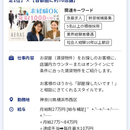
関連キーワード
急募求人
幹部候補募集
5名以上の積極採用
業界経験者優遇
社会人経験10年以上歓迎
仕事内容
お部屋（賃貸物件）をお探しのお客様に、
店舗内カウンターまたはオンラインにて
条件に合った賃貸物件をご紹介します。
お客様のほうから「部屋探したいです！」
と相談にきてくれるスタイルです。
勤務地
神奈川県横浜市西区
給与
月給制27万円 [給与補足] ゜+.――゜+.――゜+.――゜
+.――゜
⭐月給27万～84万円
⭐達成手当➡毎月最大10万円