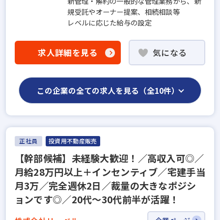
新管理・解約の一般的な管理業務から、新
規受託やオーナー提案、相続相談等
レベルに応じた給与の設定
求人詳細を見る
気になる
この企業の全ての求人を見る（全10件）
正社員
投資用不動産販売
【幹部候補】未経験大歓迎！／高収入可◎／
月給28万円以上＋インセンティブ／宅建手当
月3万／完全週休2日／裁量の大きなポジシ
ョンです◎／20代～30代前半が活躍！