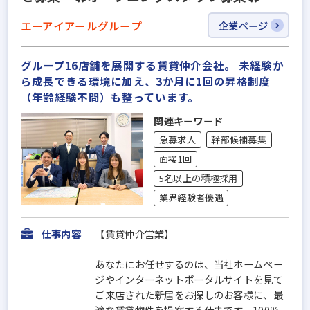
エーアイアールグループ
企業ページ
グループ16店舗を展開する賃貸仲介会社。 未経験か
ら成長できる環境に加え、3か月に1回の昇格制度
（年齢経験不問）も整っています。
関連キーワード
急募求人
幹部候補募集
面接1回
5名以上の積極採用
業界経験者優遇
仕事内容
【賃貸仲介営業】
あなたにお任せするのは、当社ホームペー
ジやインターネットポータルサイトを見て
ご来店された新居をお探しのお客様に、最
適な賃貸物件を提案する仕事です。100％