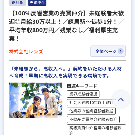
正社員
売買仲介
【100％反響営業の売買仲介】未経験者大歓
迎◎月給30万以上！／練馬駅～徒歩1分！／
平均年収800万円／残業なし／福利厚生充
実！
株式会社レンズ
企業ページ
「未経験から、高収入へ。」契約をいただける人材
へ育成！早期に高収入を実現できる環境です。
関連キーワード
業界経験者優遇
社会人経験10年以上歓迎
他業界の営業経験者歓迎
不動産売買仲介経験者歓迎
高級賃貸仲介営業の経験者歓
迎