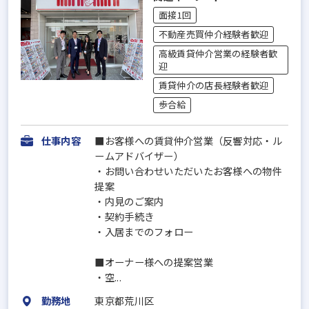
面接1回
不動産売買仲介経験者歓迎
高級賃貸仲介営業の経験者歓
迎
賃貸仲介の店長経験者歓迎
歩合給
仕事内容
■お客様への賃貸仲介営業（反響対応・ル
ームアドバイザー）
・お問い合わせいただいたお客様への物件
提案
・内見のご案内
・契約手続き
・入居までのフォロー
■オーナー様への提案営業
・空...
勤務地
東京都荒川区