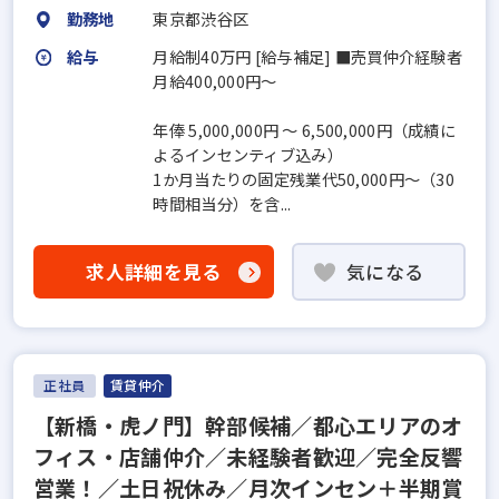
勤務地
東京都渋谷区
給与
月給制40万円 [給与補足] ■売買仲介経験者
月給400,000円〜
年俸 5,000,000円 ～ 6,500,000円（成績に
よるインセンティブ込み）
1か月当たりの固定残業代50,000円～（30
時間相当分）を含...
求人詳細を見る
気になる
正社員
賃貸仲介
【新橋・虎ノ門】幹部候補／都心エリアのオ
フィス・店舗仲介／未経験者歓迎／完全反響
営業！／土日祝休み／月次インセン＋半期賞