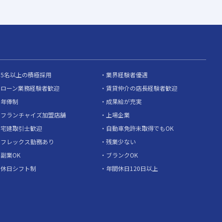
5名以上の積極採用
業界経験者優遇
ローン業務経験者歓迎
賃貸仲介の店長経験者歓迎
年俸制
成果給が充実
フランチャイズ加盟店舗
上場企業
宅建取引士歓迎
自動車免許未取得でもOK
フレックス勤務あり
残業少ない
副業OK
ブランクOK
休日シフト制
年間休日120日以上