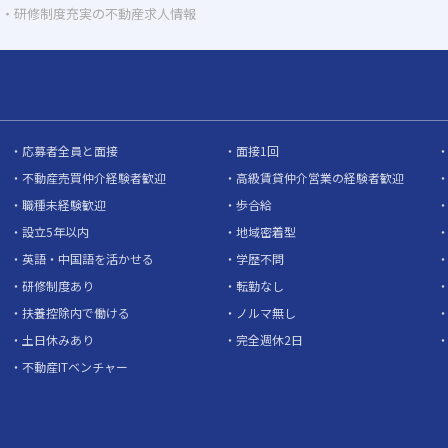
育・研修制度充実の不動産求人情報
応募者全員と面接
面接1回
不動産売買仲介経験者歓迎
高級賃貸仲介営業の経験者歓迎
職種未経験歓迎
歩合給
設立5年以内
地域密着型
英語・中国語を活かせる
学歴不問
研修制度あり
転勤なし
扶養控除内で働ける
ノルマ無し
土日休みあり
完全週休2日
不動産ITベンチャー