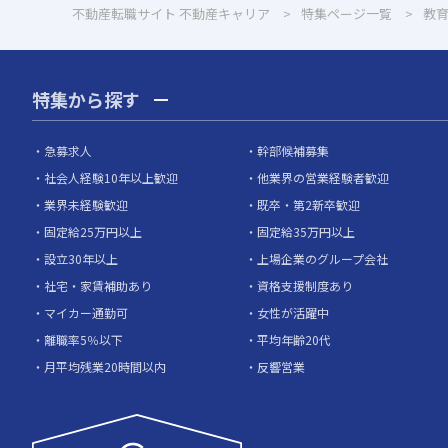
不動産転職サイト 不動産キャリア
特集ページ一覧
教
特集から探す
急募求人
幹部候補募集
社会人経験10年以上歓迎
他業界の営業経験者歓迎
業界未経験歓迎
既卒・第2新卒歓迎
固定給25万円以上
固定給35万円以上
設立30年以上
上場企業のグループ会社
社宅・家賃補助あり
資格支援制度あり
マイカー通勤可
女性が活躍中
離職率5％以下
平均年齢20代
月平均残業20時間以内
反響営業