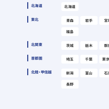
北海道
北海道
東北
青森
岩手
宮
福島
北関東
茨城
栃木
群
首都圏
埼玉
千葉
東
北陸・甲信越
新潟
富山
石
長野