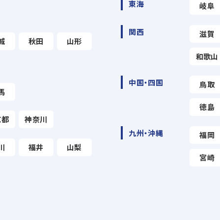
東海
岐阜
関西
滋賀
城
秋田
山形
和歌山
中国・四国
鳥取
馬
徳島
京都
神奈川
九州・沖縄
福岡
川
福井
山梨
宮崎