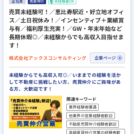
正社員
売買仲介
未経験者OK
売買未経験可！／恵比寿駅近・好立地オフィ
ス／土日祝休み！／インセンティブ＋業績賞
与有／福利厚生充実！／GW・年末年始など
長期休暇◎／未経験からでも高収入目指せま
す！
株式会社アックスコンサルティング
企業ページ
未経験からでも高収入可◎／いままでの経験を活か
して不動産に挑戦したい方、売買仲介にご興味があ
る方、大歓迎です！
関連キーワード
業界経験者優遇
他業界の営業経験者歓迎
不動産売買仲介経験者歓迎
高級賃貸仲介営業の経験者歓