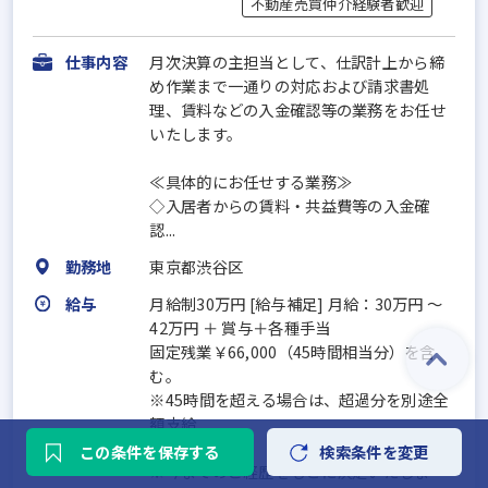
不動産売買仲介経験者歓迎
仕事内容
月次決算の主担当として、仕訳計上から締
め作業まで一通りの対応および請求書処
理、賃料などの入金確認等の業務をお任せ
いたします。
≪具体的にお任せする業務≫
◇入居者からの賃料・共益費等の入金確
認...
勤務地
東京都渋谷区
給与
月給制30万円 [給与補足] 月給：30万円 ～
42万円 ＋ 賞与＋各種手当
固定残業￥66,000（45時間相当分）を含
む。
※45時間を超える場合は、超過分を別途全
額支給
この条件を保存する
検索条件を変更
※今までのご経歴をもとに決定いたしま