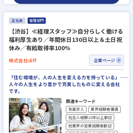
正社員
管理部門
【渋谷】≪経理スタッフ≫自分らしく働ける
福利厚生あり／年間休日130日以上＆土日祝
休み／有給取得率100%
株式会社diff
企業ページ
「住む環境が、人の人生を変える力を持っている」――
人々の人生をより豊かで充実したものに変える会社
です。
関連キーワード
急募求人
業界経験者優遇
社会人経験10年以上歓迎
他業界の営業経験者歓迎