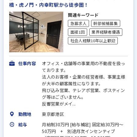
橋・虎ノ門・内幸町駅から徒歩圏！
関連キーワード
急募求人
幹部候補募集
面接1回
業界経験者優遇
社会人経験10年以上歓迎
仕事内容
オフィス・店舗等の事業用の不動産を扱っ
ております。
法人のお客様・企業の経営者様、事業主様
が大半の顧客属性になります。
飛び込み営業、テレアポ営業、ポスティン
グ等はございません。
反響営業がメイ...
勤務地
東京都港区
給与
月給制30万円 [給与補足] 固定給30万円～
50万円 + 別途月次インセンティブ