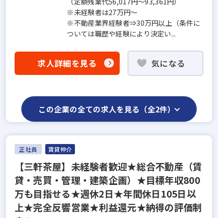
（定額残業代56,017円～93,361円）
※未経験者は27万円～
※不動産業界経験者⇒30万円以上（条件に
ついては職歴や経験により決定い...
求人詳細を見る
気になる
この企業の全ての求人を見る（全2件）
正社員
賃貸仲介
【三軒茶屋】未経験者歓迎★総合不動産（賃
貸・売買・管理・建築企画）★目標年収800
万も目指せる★週休2日★年間休日105日以
上★完全反響営業★利益還元★納得の評価制