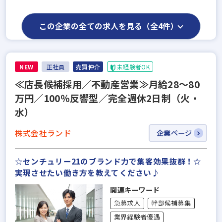
この企業の全ての求人を見る（全4件）
NEW
正社員
売買仲介
未経験者OK
≪店長候補採用／不動産営業≫月給28～80
万円／100％反響型／完全週休2日制（火・
水）
株式会社ランド
企業ページ
☆センチュリー21のブランド力で集客効果抜群！☆
実現させたい働き方を教えてください♪
関連キーワード
急募求人
幹部候補募集
業界経験者優遇