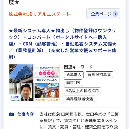
度★
株式会社JBリアルエステート
企業ページ
★最新システム導入★物出し（物件登録はワンクリ
ック）・コンバート（ポータルサイトへ一括入
稿）・CRM（顧客管理）・自動追客システム完備★
／（業務量削減）（充実した営業支援＆サポート体
制）
関連キーワード
急募求人
幹部候補募集
面接1回
5名以上の積極採用
業界経験者優遇
仕事内容
当社は東急 田園都市線、世田谷線の『三軒
茶屋駅』で、賃貸仲介と管理事業をメイン
に、賃貸・売買・管理・建築企画を取り扱