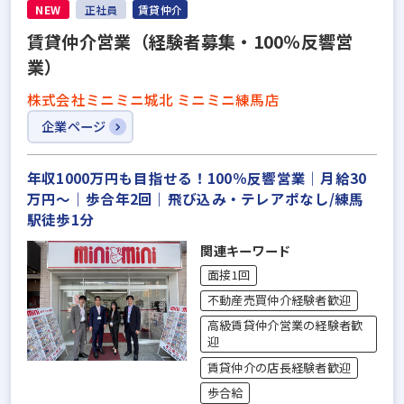
NEW
正社員
賃貸仲介
賃貸仲介営業（経験者募集・100％反響営
業）
株式会社ミニミニ城北 ミニミニ練馬店
企業ページ
年収1000万円も目指せる！100％反響営業｜月給30
万円～｜歩合年2回｜飛び込み・テレアポなし/練馬
駅徒歩1分
関連キーワード
面接1回
不動産売買仲介経験者歓迎
高級賃貸仲介営業の経験者歓
迎
賃貸仲介の店長経験者歓迎
歩合給