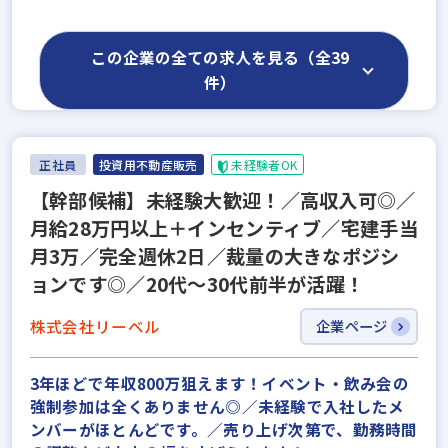
この企業の全ての求人を見る（全39
件）
正社員
投資用不動産販売
未経験者OK
【幹部候補】未経験大歓迎！／高収入可◎／
月給28万円以上＋インセンティブ／宅建手当
月3万／完全週休2日／裁量の大きなポジシ
ョンです◎／20代～30代前半が活躍！
株式会社リーベル
企業ページ
3年ほどで年収800万狙えます！イベント・飲み会の
強制参加は全くありません◎／未経験で入社したメ
ンバーがほとんどです。／売り上げ次第で、勤務時間