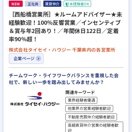
NEW
正社員
賃貸仲介
未経験者OK
［西船橋営業所］★ルームアドバイザー★未
経験歓迎！100％反響営業／インセンティブ
＆賞与年2回あり！／年間休日122日／定着
率90％超！
株式会社タイセイ・ハウジー 千葉県内の各営業所
企業ページ
チームワーク・ライフワークバランスを重視した会
社で、新しい一歩を踏み出してみませんか？
関連キーワード
業界経験者優遇
他業界の営業経験者歓迎
不動産売買仲介経験者歓迎
高級賃貸仲介営業の経験者歓
迎