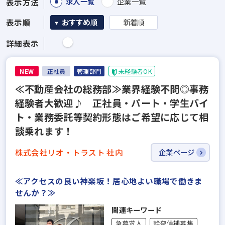
求人一覧
企業一覧
表示方法
表示順
おすすめ順
新着順
詳細表示
NEW
正社員
管理部門
未経験者OK
≪不動産会社の総務部≫業界経験不問◎事務
経験者大歓迎♪ 正社員・パート・学生バイ
ト・業務委託等契約形態はご希望に応じて相
談乗れます！
株式会社リオ・トラスト 社内
企業ページ
≪アクセスの良い神楽坂！居心地よい職場で働きま
せんか？≫
関連キーワード
急募求人
幹部候補募集