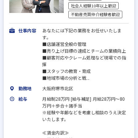
社会人経験10年以上歓迎
不動産売買仲介経験者歓迎
仕事内容
あなたには下記の業務をお任せいたしま
す。
■店舗運営全般の管理
■売り上げ目標の達成とチームの業績向上
■顧客対応やクレーム処理など現場での指
揮
■スタッフの教育・育成
■地域市場の分析と戦...
勤務地
大阪府堺市北区
給与
月給制28万円 [給与補足] 月給28万円～80
万円＋歩合＋諸手当
※経験や年齢などを考慮し相談のうえ決定
いたします。
≪賃金内訳≫