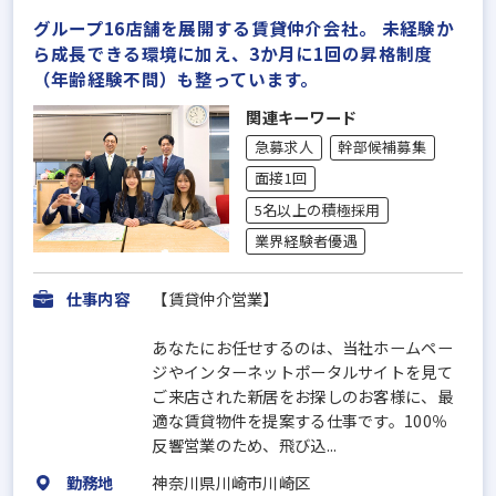
グループ16店舗を展開する賃貸仲介会社。 未経験か
ら成長できる環境に加え、3か月に1回の昇格制度
（年齢経験不問）も整っています。
関連キーワード
急募求人
幹部候補募集
面接1回
5名以上の積極採用
業界経験者優遇
仕事内容
【賃貸仲介営業】
あなたにお任せするのは、当社ホームペー
ジやインターネットポータルサイトを見て
ご来店された新居をお探しのお客様に、最
適な賃貸物件を提案する仕事です。100％
反響営業のため、飛び込...
勤務地
神奈川県川崎市川崎区