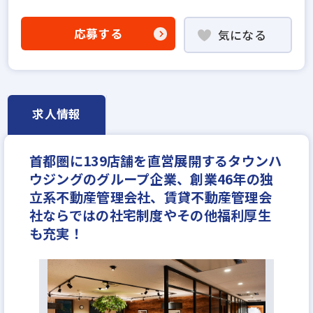
業界経験者優遇
社会人経験10年以上歓迎
他業界の営業経験者歓迎
応募する
気になる
不動産売買仲介経験者歓迎
賃貸仲介の店長経験者歓迎
業界未経験歓迎
既卒・第2新卒歓迎
職種未経験歓迎
固定給25万円以上
地域密着型
設立30年以上
求人情報
学歴不問
宅建取引士歓迎
社宅・家賃補助あり
資格支援制度あり
研修制度あり
首都圏に139店舗を直営展開するタウンハ
年間休日120日以上
月給30万円
ウジングのグループ企業、創業46年の独
立系不動産管理会社、賃貸不動産管理会
社ならではの社宅制度やその他福利厚生
も充実！