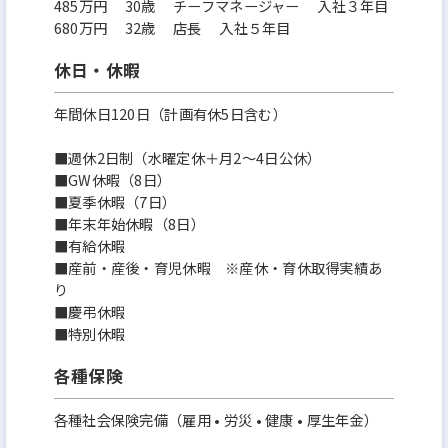
485万円 30歳 チーフマネージャー 入社３年目
680万円 32歳 店長 入社５年目
休日・休暇
年間休日120日（計画有休5日含む）
■週休2日制（水曜定休＋月2～4日公休）
■GW休暇（8日）
■夏季休暇（7日）
■年末年始休暇（8日）
■有給休暇
■産前・産後・育児休暇 ※産休・育休取得実績あ
り
■慶弔休暇
■特別休暇
各種保険
各種社会保険完備（雇用 • 労災 • 健康 • 厚生年金）