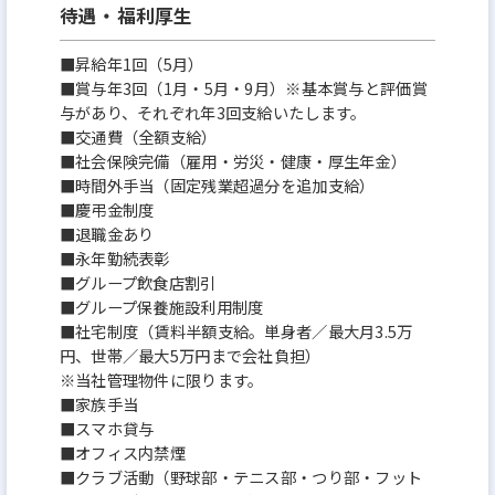
待遇・福利厚生
■昇給年1回（5月）
■賞与年3回（1月・5月・9月）※基本賞与と評価賞
与があり、それぞれ年3回支給いたします。
■交通費（全額支給）
■社会保険完備（雇用・労災・健康・厚生年金）
■時間外手当（固定残業超過分を追加支給）
■慶弔金制度
■退職金あり
■永年勤続表彰
■グループ飲食店割引
■グループ保養施設利用制度
■社宅制度（賃料半額支給。単身者／最大月3.5万
円、世帯／最大5万円まで会社負担）
※当社管理物件に限ります。
■家族手当
■スマホ貸与
■オフィス内禁煙
■クラブ活動（野球部・テニス部・つり部・フット