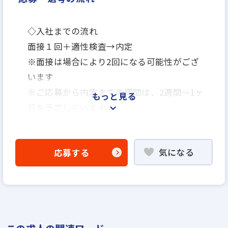
◇入社までの流れ
面接１回＋適性検査→内定
※面接は場合により2回になる可能性がござ
います
※ご応募から内定までの期間は、2週間～1ヶ
もっと見る
月を予定しています
※応募から1ヶ月以内に入社可能です
※面接日、入社日はお気軽にご相談ください
気になる
応募する
野球部
テニス部
忘年表彰式