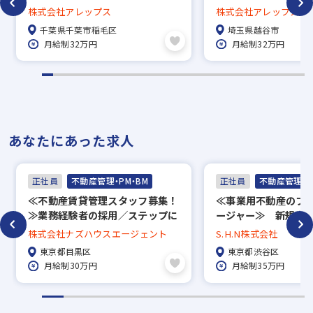
賞与年3回／管理会社ならではの
賞与年3回／管理会社
株式会社アレップス
株式会社アレップス
社宅制度、家賃50％補助【千葉エ
社宅制度、家賃50％
千葉県千葉市稲毛区
埼玉県越谷市
リア】
リア】
月給制32万円
月給制32万円
あなたにあった求人
正社員
不動産管理・PM・BM
正社員
不動産管理・P
≪不動産賃貸管理スタッフ募集！
≪事業用不動産のプ
≫業務経験者の採用／ステップに
ージャー≫ 新規事
合わせて成長できる環境／完全週
バー募集／ 土日祝休
株式会社ナズハウスエージェント
S.H.N株式会社
休2日制
時退社でプライベー
東京都目黒区
東京都渋谷区
月給制30万円
月給制35万円