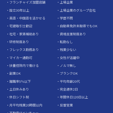
フランチャイズ加盟店舗
上場企業
設立30年以上
上場企業のグループ会社
英語・中国語を活かせる
学歴不問
宅建取引士歓迎
自動車免許未取得でもOK
社宅・家賃補助あり
資格支援制度あり
研修制度あり
転勤なし
フレックス勤務あり
残業少ない
マイカー通勤可
女性が活躍中
扶養控除内で働ける
ノルマ無し
副業OK
ブランクOK
離職率5％以下
平均年齢20代
土日休みあり
完全週休2日
休日シフト制
年間休日120日以上
月平均残業20時間以内
反響営業
不動産ITベンチャー