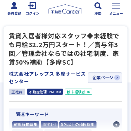
会員登録
ログイン
検索
メニュー
賃貸入居者様対応スタッフ◆未経験で
も月給32.2万円スタート！／賞与年3
回／管理会社ならではの社宅制度、家
賃50％補助【多摩SC】
株式会社アレップス 多摩サービス
企業ページ
センター
正社員
不動産管理・PM・BM
未経験者OK
関連キーワード
幹部候補募集
面接1回
5名以上の積極採用