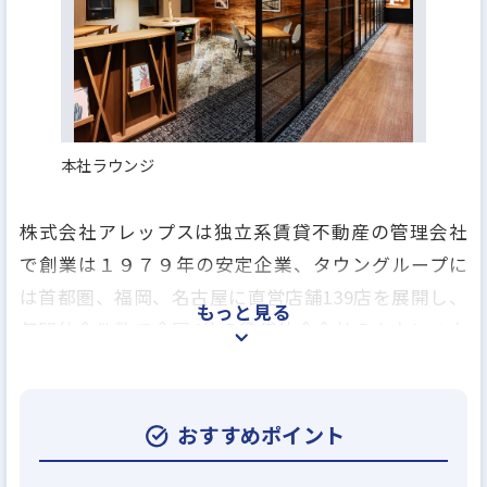
本社ラウンジ
株式会社アレップスは独立系賃貸不動産の管理会社
で創業は１９７９年の安定企業、タウングループに
は首都圏、福岡、名古屋に直営店舗139店を展開し、
もっと見る
年間仲介件数で全国4位の賃貸仲介会社のタウンハウ
ジングのほか、売買仲介業、アパートの建築業、賃
貸保証業、損害保険の代理業、引越事業や飲食事業
を行う会社など、グループ全16社で総合生活関連の
おすすめポイント
あらゆるサービスを提供しております。