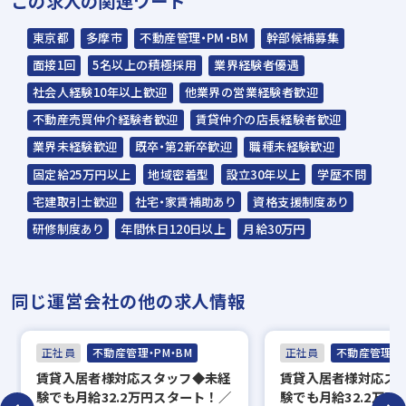
この求人の関連ワード
東京都
多摩市
不動産管理・PM・BM
幹部候補募集
面接1回
5名以上の積極採用
業界経験者優遇
社会人経験10年以上歓迎
他業界の営業経験者歓迎
不動産売買仲介経験者歓迎
賃貸仲介の店長経験者歓迎
業界未経験歓迎
既卒・第2新卒歓迎
職種未経験歓迎
固定給25万円以上
地域密着型
設立30年以上
学歴不問
宅建取引士歓迎
社宅・家賃補助あり
資格支援制度あり
研修制度あり
年間休日120日以上
月給30万円
同じ運営会社の他の求人情報
正社員
不動産管理・PM・BM
正社員
不動産管理・P
賃貸入居者様対応スタッフ◆未経
賃貸入居者様対応ス
験でも月給32.2万円スタート！／
験でも月給32.2万円