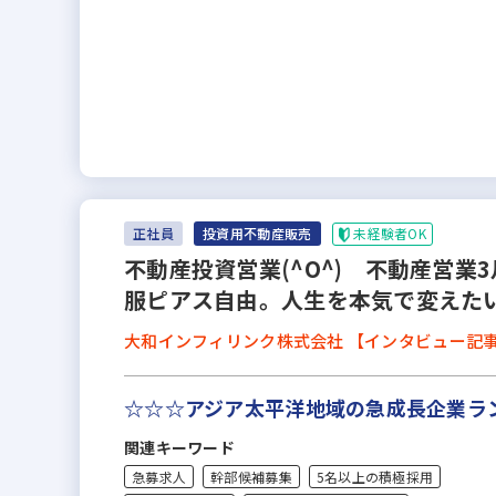
未経験者OK
正社員
投資用不動産販売
不動産投資営業(^O^) 不動産営
服ピアス自由。人生を本気で変えた
大和インフィリンク株式会社 【インタビュー記
☆☆☆アジア太平洋地域の急成長企業ラ
関連キーワード
急募求人
幹部候補募集
5名以上の積極採用