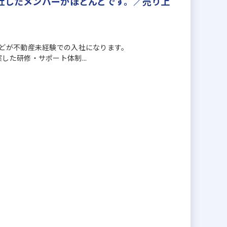
社したメンバーがほとんどです。／売り上
どが不動産未経験での入社になります。
た研修・サポート体制...