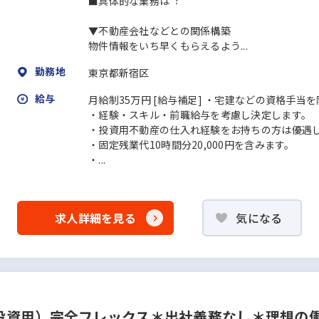
■具体的な業務は︖
▼不動産会社などとの関係構築
物件情報をいち早くもらえるよう...
勤務地
東京都新宿区
給与
月給制35万円 [給与補足] ・宅建などの資格手当
・経験・スキル・前職給与を考慮し決定します。
・投資用不動産の仕入れ経験をお持ちの方は優遇
・固定残業代10時間分20,000円を含みます。
・...
求人詳細を見る
気になる
投資用）完全フレックス＊出社義務なし＊理想の