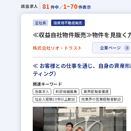
81
1~70
該当求人
件中／
件表示
正社員
投資用不動産販売
≪収益自社物件販売≫物件を見抜く
株式会社リオ・トラスト
企業ページ
≪ お客様との仕事を通じ、自身の資産
ティング）
関連キーワード
急募求人
幹部候補募集
業界経験者優遇
社会人経験10年以上歓迎
他業界の営業経験者歓迎