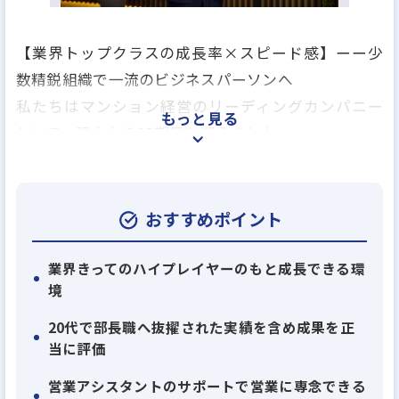
【業界トップクラスの成長率×スピード感】ーー少
数精鋭組織で一流のビジネスパーソンへ
私たちはマンション経営のリーディングカンパニー
もっと見る
として、設立から25期目を迎えました。
丸の内に本社を構え、従業員数約220名という少数精
鋭の組織でありながら、売上高は556億
円を突破。今年度には年間決済件数2,000件超を見込
おすすめポイント
むなど、圧倒的な成長スピードで業界を牽引してい
ます。
業界きってのハイプレイヤーのもと成長できる環
境
主力事業の拡大に加え、新規事業領域も順調に売り
上げを伸ばし、更にIPOに向けた準備を進めるなど、
20代で部長職へ抜擢された実績を含め成果を正
まさに会社は「第二創業期」を迎えております。
当に評価
営業アシスタントのサポートで営業に専念できる