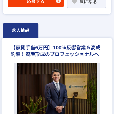
応募する
気になる
既卒・第2新卒歓迎
歩合給
成果給が充実
固定給25万円以上
学歴不問
宅建取引士歓迎
社宅・家賃補助あり
研修制度あり
転勤なし
女性が活躍中
平均年齢20代
完全週休2日
求人情報
年間休日120日以上
月給30万円
【家賃手当6万円】100％反響営業＆高成
約率！資産形成のプロフェッショナルへ