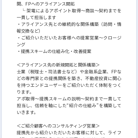
関、FPへのアライアンス開拓
└ 架電によるアポイント取得〜商談〜契約までを
一貫して担当します
・アライアンス先との継続的な関係構築（訪問・情
報交換など）
・ご紹介いただいたお客様への提案営業〜クロージ
ング
・提携スキームの仕組み化・改善提案
＜アライアンス先の新規開拓と関係構築＞
士業（税理士・司法書士など）や金融系企業、FPな
どの専門家との提携関係を築き、不動産投資に関心
を持つエンドユーザーをご紹介いただく体制をつく
ります。
アポ取得〜提携スキームの説明〜契約まで一貫して
担当し、信頼を軸にした“紹介の仕組み”を構築して
いきます。
＜ご紹介顧客へのコンサルティング営業＞
提携先から紹介いただいたお客様に対して、ライフ