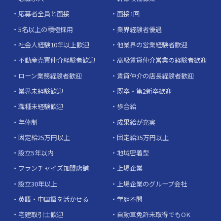
応募者全員と面接
面接1回
5名以上の積極採用
業界経験者優遇
社会人経験10年以上歓迎
他業界の営業経験者歓迎
不動産売買仲介経験者歓迎
高級賃貸仲介営業の経験者歓迎
ローン業務経験者歓迎
賃貸仲介の店長経験者歓迎
業界未経験歓迎
既卒・第2新卒歓迎
職種未経験歓迎
歩合給
年俸制
成果給が充実
固定給25万円以上
固定給35万円以上
設立5年以内
地域密着型
フランチャイズ加盟店舗
上場企業
設立30年以上
上場企業のグループ会社
英語・中国語を活かせる
学歴不問
宅建取引士歓迎
自動車免許未取得でもOK