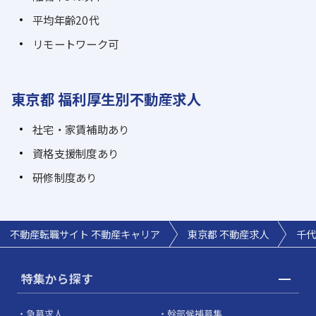
平均年齢20代
リモートワーク可
東京都 福利厚生別不動産求人
社宅・家賃補助あり
資格支援制度あり
研修制度あり
不動産転職サイト 不動産キャリア
東京都 不動産求人
千代
特集から探す
急募求人
幹部候補募集