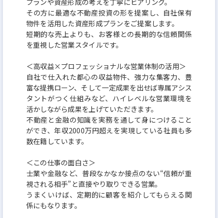
プランや資産形成の考えを丁寧にヒアリング。
その方に最適な不動産投資の形を提案し、自社保有
物件を活用した資産形成プランをご提案します。
短期的な売上よりも、お客様との長期的な信頼関係
を重視した営業スタイルです。
＜高収益×プロフェッショナルな営業体制の活用＞
自社で仕入れた都心の収益物件、強力な集客力、豊
富な提携ローン、そして一定成果を出せば専属アシス
タントがつく仕組みなど、ハイレベルな営業環境を
活かしながら成果を上げていただきます。
不動産と金融の知識を実務を通して身につけること
ができ、年収2000万円超えを実現している社員も多
数在籍しています。
＜この仕事の面白さ＞
士業や金融など、普段なかなか接点のない“信頼が重
視される相手”と直接やり取りできる営業。
うまくいけば、定期的に顧客を紹介してもらえる関
係にもなります。