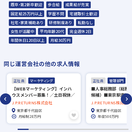
接対応も実施しております。
既卒・第2新卒歓迎
歩合給
成果給が充実
▼
固定給25万円以上
学歴不問
宅建取引士歓迎
内定
社宅・家賃補助あり
研修制度あり
転勤なし
▼
女性が活躍中
平均年齢20代
完全週休2日
入社
年間休日120日以上
月給30万円
※面接は1時間ほどを予定
同じ運営会社の他の求人情報
※応募から内定までは2週間を予定していま
す。
正社員
マーケティング
正社員
管理部門
※在職中でお忙しい方も面接日時・入社日な
【WEBマーケティング】インハ
■人事総務部（総務
どの希望は相談に応じます
ウスメンバー募集！／土日祝休／
候補）■東京駅直結★
お気軽にお伝えください
年休124日以上／家賃補助6万円
万円★年休124日★
J.P.RETURNS株式会社
J.P.RETURNS株式会社
◎
労務経験者の募集！
東京都千代田区
東京都千代田区
月給制28万円
年収500万円