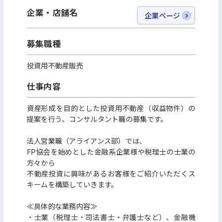
23階
企業・店舗名
企業ページ
・ 大阪支店 は「梅田駅」徒歩5分の 大阪駅前第３ビ
募集職種
ル での勤務。
投資用不動産販売
国内経済を支えるような大企業や老舗企業が集うエ
仕事内容
リアでビジネスパーソンとしてのキャリアを積める
環境です。
資産形成を目的とした投資用不動産（収益物件）の
提案を行う、コンサルタント職の募集です。
法人営業職（アライアンス部）では、
FP協会を始めとした金融系企業様や税理士の士業の
方々から
不動産投資に興味があるお客様をご紹介いただくス
キームを構築していきます。
≪具体的な業務内容≫
・士業（税理士・司法書士・弁護士など）、金融機