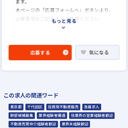
ます。
本ページの「応募フォームヘ」ボタンより、
必要事項をご記入の上ご応募ください。
もっと見る
web・電話での面接対応も実施しておりま
す。
気になる
応募する
＜選考プロセス＞
「応募フォームへ」よりエントリー
▼
書類選考
この求人の関連ワード
※選考後、通過した方にのみ連絡いたしま
す。
東京都
千代田区
投資用不動産販売
急募求人
▼
幹部候補募集
業界経験者優遇
他業界の営業経験者歓迎
面接(1〜2回) ※1次面接はweb・電話での面
不動産売買仲介経験者歓迎
業界未経験歓迎