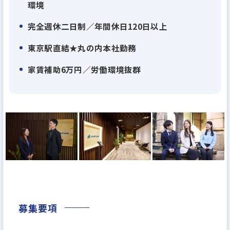
≪お客様が描くライフプランに寄り添い、資産を利
環境
益に変える資産形成をご案内≫
完全週休二日制／年間休日120日以上
お客様が当社にお越しになる理由は、節税対策や老
後のために資産を残したいなど多種多様ですが、大
東京駅直結★丸の内本社勤務
切な方やご家族のために有形財産を残したいという
家賃補助6万円／労働環境抜群
目的でいらっしゃる方がその多くを占めています。
家族を守りたいという想いをつなぎ、より有効な資
産形成をご提案することが私たちの使命だと考えて
おります。
≪勤務地は「東京 丸の内/大阪 梅田」≫
日本のビジネスシーンの最前線とも言われる拠点に
会社を構えます。
募集要項
・ 東京本社 は「東京駅」 丸の内パークビルディング