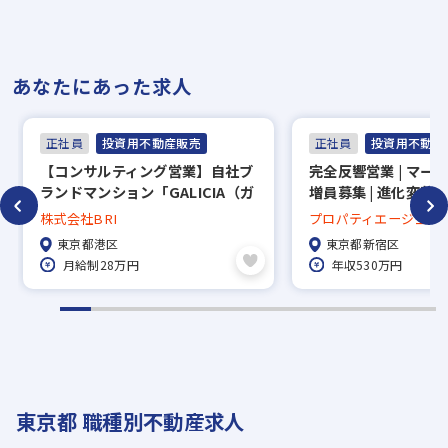
あなたにあった求人
正社員
投資用不動産販売
正社員
投資用不動産
【コンサルティング営業】自社ブ
完全反響営業 | マー
ランドマンション「GALICIA（ガ
増員募集 | 進化変革
リシア）」シリーズの販売
益中！ 【投資用不動
株式会社BRI
プロパティエージェン
者採用】
東京都港区
東京都新宿区
月給制28万円
年収530万円
東京都 職種別不動産求人