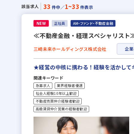
33
1~33
該当求人
件中／
件表示
NEW
正社員
AM・ファンド・不動産金融
≪不動産金融・経理スペシャリスト≫
三崎未来ホールディングス株式会社
企業
★経営の中核に携わる！経験を活かして
関連キーワード
急募求人
業界経験者優遇
社会人経験10年以上歓迎
不動産売買仲介経験者歓迎
高級賃貸仲介営業の経験者歓迎