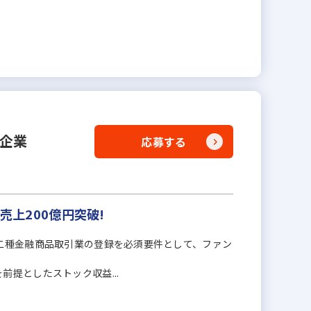
備企業
応募する
売上200億円突破!
⼆種⾦融商品取引業の登録を必須要件として、ファン
提としたストック収益...