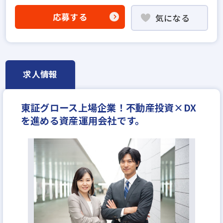
不動産売買仲介経験者歓迎
応募する
気になる
高級賃貸仲介営業の経験者歓迎
賃貸仲介の店長経験者歓迎
固定給25万円以上
固定給35万円以上
上場企業
宅建取引士歓迎
社宅・家賃補助あり
資格支援制度あり
求人情報
研修制度あり
転勤なし
フレックス勤務あり
女性が活躍中
土日休みあり
完全週休2日
東証グロース上場企業！不動産投資×DX
年間休日120日以上
不動産ITベンチャー
を進める資産運用会社です。
年収500万円
月給40万円