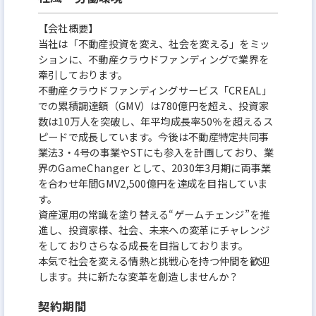
【会社概要】
当社は「不動産投資を変え、社会を変える」をミッ
ションに、不動産クラウドファンディングで業界を
牽引しております。
不動産クラウドファンディングサービス「CREAL」
での累積調達額（GMV）は780億円を超え、投資家
数は10万人を突破し、年平均成長率50％を超えるス
ピードで成長しています。今後は不動産特定共同事
業法3・4号の事業やSTにも参入を計画しており、業
界のGameChanger として、2030年3月期に両事業
を合わせ年間GMV2,500億円を達成を目指していま
す。
資産運用の常識を塗り替える“ゲームチェンジ”を推
進し、投資家様、社会、未来への変革にチャレンジ
をしておりさらなる成長を目指しております。
本気で社会を変える情熱と挑戦心を持つ仲間を歓迎
します。共に新たな変革を創造しませんか？
契約期間