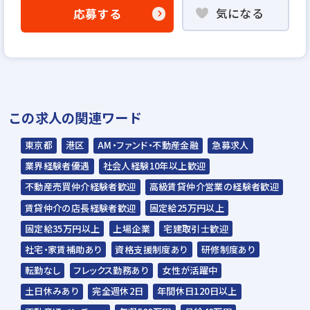
気になる
応募する
▼
WEB応募書類による書類選考
▼
面接（一次面談（面談担当：配属部署の所属
長））
この求人の関連ワード
（二次面談（面談担当：配属部署社員・
役員・人事））
東京都
港区
AM・ファンド・不動産金融
急募求人
※面談担当者については、変更になる場合が
業界経験者優遇
社会人経験10年以上歓迎
ございます。
不動産売買仲介経験者歓迎
高級賃貸仲介営業の経験者歓迎
※二次面談の前にSPIをご受験いただきま
賃貸仲介の店長経験者歓迎
固定給25万円以上
す。
固定給35万円以上
上場企業
宅建取引士歓迎
▼
社宅・家賃補助あり
資格支援制度あり
研修制度あり
内定
転勤なし
フレックス勤務あり
女性が活躍中
土日休みあり
完全週休2日
年間休日120日以上
☆入社時期は相談に応じます。現在、在職中