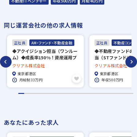
不動産ITベンチャー
年収500万円
月給40万円
の方も積極的にご応募ください。
☆応募の秘密は厳守いたします。
同じ運営会社の他の求人情報
正社員
AM・ファンド・不動産金融
正社員
不動産コンサ
◆アクイジション担当（ワンルー
◆不動産ファンドの
ム）◆成長率150%！資産運用プ
当（STファンド/私
ラットフォーム企業／週休二日制
◆成長率150%！資
クリアル株式会社
クリアル株式会社
（土日祝休み）／転勤なし
トフォーム企業／年間
東京都港区
東京都港区
◎
月給制33万円
年収500万円
あなたにあった求人