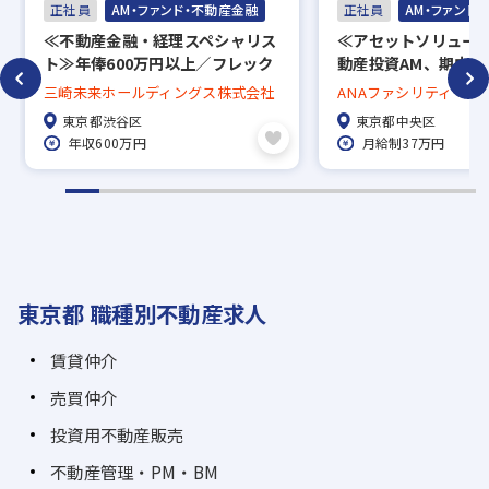
正社員
AM・ファンド・不動産金融
正社員
AM・ファンド
≪不動産金融・経理スペシャリス
≪アセットソリューシ
ト≫年俸600万円以上／フレック
動産投資AM、期中管
ス/即戦力採用！
歓迎！／充実した福
三崎未来ホールディングス株式会社
ANAファシリティーズ
東京都渋谷区
東京都中央区
年収600万円
月給制37万円
東京都 職種別不動産求人
賃貸仲介
売買仲介
投資用不動産販売
不動産管理・PM・BM