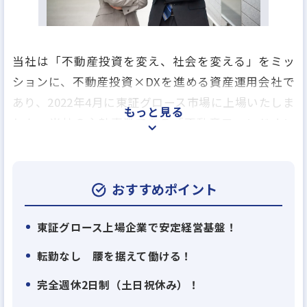
当社は「不動産投資を変え、社会を変える」をミッ
ションに、不動産投資×DXを進める資産運用会社で
あり、2022年4月に東証グロース市場に上場いたしま
もっと見る
した。当社の主軸事業である「不動産ファンドオン
ラインマーケット事業（クラウドファンディング事
業）」は業界トップクラスのシェアを持ち、サービ
ス開始後5年半で累計調達額は500億円を突破してい
おすすめポイント
ます。これまでプロ投資家が中心であった不動産投
資マーケットを個人投資家に開放し、個人投資家を
東証グロース上場企業で安定経営基盤！
中心とした新たな投資プラットフォームを展開して
転勤なし 腰を据えて働ける！
います。不動産クラウドファンディング市場は2020
完全週休2日制（土日祝休み）！
年の約850億円から2026年に1兆5,331億円に成長する