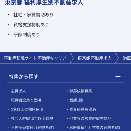
東京都 福利厚生別不動産求人
社宅・家賃補助あり
資格支援制度あり
研修制度あり
不動産転職サイト 不動産キャリア
東京都 不動産求人
港区
特集から探す
急募求人
幹部候補募集
応募者全員と面接
面接1回
5名以上の積極採用
業界経験者優遇
社会人経験10年以上歓迎
他業界の営業経験者歓迎
不動産売買仲介経験者歓迎
高級賃貸仲介営業の経験者歓迎