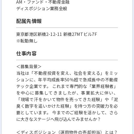
■従事すべき業務の変更の範囲（雇入れ直後）上記
AM・ファンド・不動産金融
ディスポジション業務全般
記載業務（変更の範囲）会社内でのすべての業務
配属先情報
東京都港区新橋2-12-11 新橋27MTビル7F
※転勤無し
仕事内容
＜募集背景＞
当社は「不動産投資を変え、社会を変える」をミッ
ションに、年平均成長率50％超で急成長中の不動産
テック企業です。 これまで専門的な「業界経験者」
を中心に募集してきましたが、事業拡大に伴い、
「現場で汗をかいて物件を売ってきた経験」や「泥
臭く数字を追いかけた経験」を持つ方の突破力を必
要としています。 今までのご経験を活かして、さら
に大きなステージへ飛び込んでみませんか？
＜ディスポジション（運用物件の売却担当）とは？