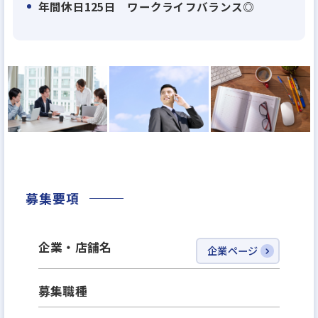
予測がされており、成長期待の高いマーケットの中
年間休日125日 ワークライフバランス◎
で、業界のトップランナーとして事業の拡大を推進
しています。
前向きで自ら主体的に行動し、会社の成長を楽しみ
ながら仕事ができる方を歓迎します。
■資本金：1,293,710,800円
■決算情報（連結）
2023年3月期
・売上高：16,436百万円
募集要項
・経常利益：496百万円
2024年3月期
企業・店舗名
企業ページ
・売上高：21,044百万円
・経常利益：941百万円
募集職種
■就業場所の変更の範囲: 変更なし