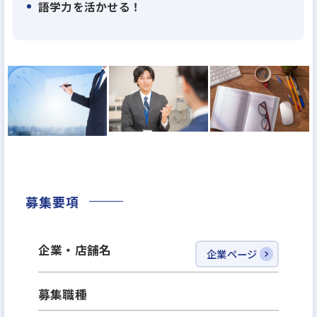
予測がされており、成長期待の高いマーケットの中
語学力を活かせる！
で、業界のトップランナーとして事業の拡大を推進
しています。
この度更なる事業拡大のため、当社ビジネスライン
の現物不動産領域CREAL PB事業における、新規人員
の募集となります。
■資本金：1,293,710,800円
■決算情報（連結）
2023年3月期
募集要項
・売上高：16,436百万円
・経常利益：496百万円
企業・店舗名
企業ページ
2024年3月期
・売上高：21,044百万円
募集職種
・経常利益：941百万円