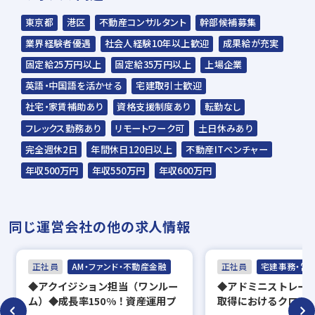
※面談担当者については、変更になる場合が
東京都
港区
不動産コンサルタント
幹部候補募集
ございます。
業界経験者優遇
社会人経験10年以上歓迎
成果給が充実
※二次面談の前にSPIを受験いただく場合が
固定給25万円以上
固定給35万円以上
上場企業
ございます。
英語・中国語を活かせる
宅建取引士歓迎
▼
社宅・家賃補助あり
資格支援制度あり
転勤なし
内定
フレックス勤務あり
リモートワーク可
土日休みあり
完全週休2日
年間休日120日以上
不動産ITベンチャー
☆入社時期は相談に応じます。現在、在職中
年収500万円
年収550万円
年収600万円
の方も積極的にご応募ください。
☆応募の秘密は厳守いたします。
同じ運営会社の他の求人情報
正社員
AM・ファンド・不動産金融
正社員
宅建事務・営
◆アクイジション担当（ワンルー
◆アドミニストレー
ム）◆成長率150%！資産運用プ
取得におけるクロー