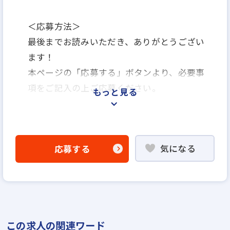
＜応募方法＞
最後までお読みいただき、ありがとうござい
ます！
本ページの「応募する」ボタンより、必要事
項をご記入の上ご応募ください。
もっと見る
＜選考プロセス＞
「応募する」よりエントリー
気になる
応募する
▼
WEB応募書類による書類選考
▼
面接（一次面談（面談担当：配属部署の所属
長、マネージャー、人事）
この求人の関連ワード
（二次面談（面談担当：代表）