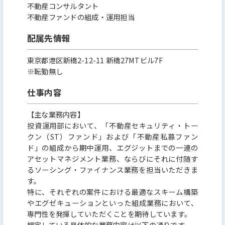
■就業場所の変更の範囲: 変更なし
不動産コンサルタント
■従事すべき業務の変更の範囲（雇入れ直後）上記
不動産ファンドの組成・運用担当
記載業務（変更の範囲）会社内でのすべての業務
配属先情報
東京都港区新橋2-12-11 新橋27MTビル7F
※転勤無し
仕事内容
【主な業務内容】
投資運用部において、「不動産セキュリティ・トー
クン（ST）ファンド」および「不動産私募ファン
ド」の組成から期中運用、エグジットまでの一連の
アセットマネジメント業務、ならびにそれに付随す
るソーシング・ファイナンス業務を担当いただきま
す。
特に、それぞれの案件における最適なスキーム構築
やエグゼキューションといった組成業務において、
専門性を発揮していただくことを期待しています。
想定している具体的な業務内容は以下の通りです。