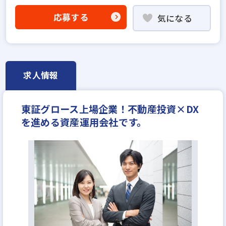
固定給25万円以上
固定給35万円以上
上場企業
応募する
気になる
英語・中国語を活かせる
宅建取引士歓迎
社宅・家賃補助あり
資格支援制度あり
転勤なし
フレックス勤務あり
リモートワーク可
土日休みあり
完全週休2日
年間休日120日以上
求人情報
不動産ITベンチャー
年収500万円
年収550万円
年収600万円
東証グロース上場企業！不動産投資×DX
を進める資産運用会社です。