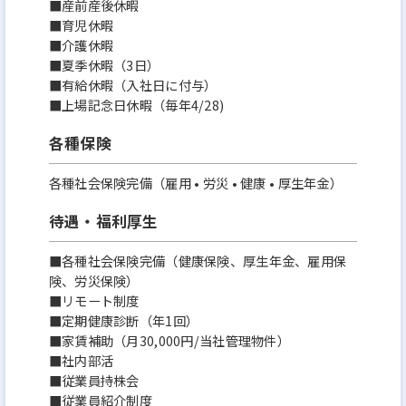
■産前産後休暇
■育児休暇
■介護休暇
■夏季休暇（3日）
■有給休暇（入社日に付与）
■上場記念日休暇（毎年4/28)
各種保険
各種社会保険完備（雇用 • 労災 • 健康 • 厚生年金）
待遇・福利厚生
■各種社会保険完備（健康保険、厚⽣年⾦、雇用保
険、労災保険）
■リモート制度
■定期健康診断（年1回）
■家賃補助（月30,000円/当社管理物件）
■社内部活
■従業員持株会
■従業員紹介制度