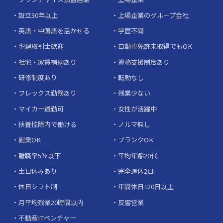
設立30年以上
上場企業のグループ会社
英語・中国語を活かせる
学歴不問
宅建取引士歓迎
自動車免許未取得でもOK
社宅・家賃補助あり
資格支援制度あり
研修制度あり
転勤なし
フレックス勤務あり
残業少ない
マイカー通勤可
女性が活躍中
扶養控除内で働ける
ノルマ無し
副業OK
ブランクOK
離職率5％以下
平均年齢20代
土日休みあり
完全週休2日
休日シフト制
年間休日120日以上
月平均残業20時間以内
反響営業
不動産ITベンチャー