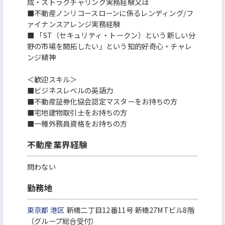
成・ストラクチャリング実務経験又は
■不動産ノンリコースローンに係るレンディング/フ
ァイナンスアレンジ実務経験
■ 「ST（セキュリティ・トークン）という新しい分
野の市場を開拓したい」という知的好奇心・チャレ
ンジ精神
＜歓迎スキル＞
■ビジネスレベルの英語力
■不動産証券化協会認定マスターをお持ちの方
■宅地建物取引士をお持ちの方
■一種外務員資格をお持ちの方
不動産業界経験
問わない
勤務地
東京都
港区
新橋二丁目12番11号 新橋27MTビル8階
（グループ総合受付）