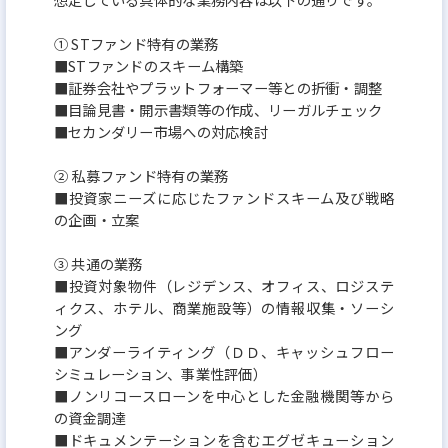
① STファンド特有の業務
■STファンドのスキーム構築
■証券会社やプラットフォーマー等との折衝・調整
■目論見書・開示書類等の作成、リーガルチェック
■セカンダリー市場への対応検討
② 私募ファンド特有の業務
■投資家ニーズに応じたファンドスキーム及び戦略
の企画・立案
③ 共通の業務
■投資対象物件（レジデンス、オフィス、ロジステ
ィクス、ホテル、商業施設等）の情報収集・ソーシ
ング
■アンダーライティング（ＤＤ、キャッシュフロー
シミュレーション、事業性評価）
■ノンリコースローンを中心とした金融機関等から
の資金調達
■ドキュメンテーションを含むエグゼキューション