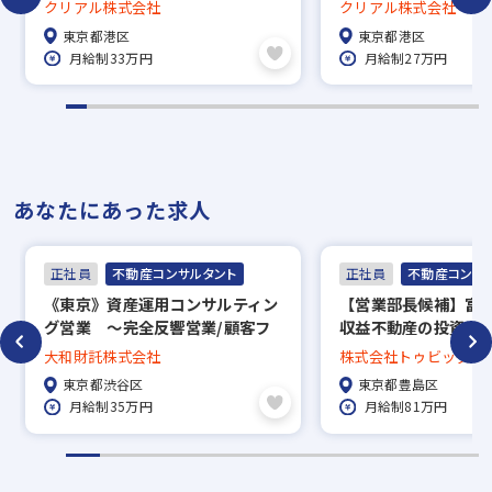
ラットフォーム企業／週休二日制
ズのアシスタント業
クリアル株式会社
クリアル株式会社
（土日祝休み）／転勤なし
150%！資産運用プ
東京都港区
東京都港区
ム企業／週休二日制
月給制33万円
月給制27万円
み）／転勤なし
あなたにあった求人
正社員
不動産コンサルタント
正社員
不動産コンサ
《東京》資産運用コンサルティン
【営業部長候補】富
グ営業 ～完全反響営業/顧客フ
収益不動産の投資コ
ァーストな資産運用のプロフェッ
グ営業☆年間休日13
大和財託株式会社
株式会社トゥビッグ
ショナル職～
日祝日休み◎
東京都渋谷区
東京都豊島区
月給制35万円
月給制81万円