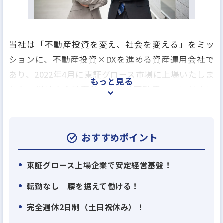
当社は「不動産投資を変え、社会を変える」をミッ
ションに、不動産投資×DXを進める資産運用会社で
あり、2022年4月に東証グロース市場に上場いたしま
もっと見る
した。当社の主軸事業である「不動産ファンドオン
ラインマーケット事業（クラウドファンディング事
業）」は業界トップクラスのシェアを持ち、サービ
ス開始後5年半で累計調達額は500億円を突破してい
おすすめポイント
ます。これまでプロ投資家が中心であった不動産投
資マーケットを個人投資家に開放し、個人投資家を
東証グロース上場企業で安定経営基盤！
中心とした新たな投資プラットフォームを展開して
転勤なし 腰を据えて働ける！
います。不動産クラウドファンディング市場は2020
完全週休2日制（土日祝休み）！
年の約850億円から2026年に1兆5,331億円に成長する