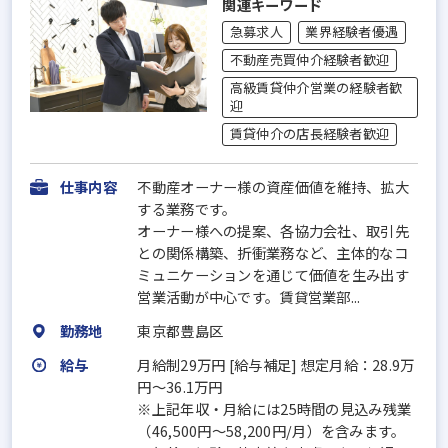
関連キーワード
急募求人
業界経験者優遇
不動産売買仲介経験者歓迎
高級賃貸仲介営業の経験者歓
迎
賃貸仲介の店長経験者歓迎
仕事内容
不動産オーナー様の資産価値を維持、拡大
する業務です。
オーナー様への提案、各協力会社、取引先
との関係構築、折衝業務など、主体的なコ
ミュニケーションを通じて価値を生み出す
営業活動が中心です。賃貸営業部...
勤務地
東京都豊島区
給与
月給制29万円 [給与補足] 想定月給：28.9万
円～36.1万円
※上記年収・月給には25時間の見込み残業
（46,500円～58,200円/月）を含みます。