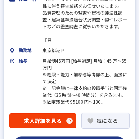
性に伴う審査業務をお任せいたします。
品質管理のための監査や建物の遵法性調
査・建築基準法適合状況調査・物件レポー
トなどの監査調査に従事いただきます。
【具...
勤務地
東京都港区
給与
月給制45万円 [給与補足] 月給：45 万～55
万円
※経験・能力・前給与等考慮の上、面接に
て決定
※上記⾦額は⼀律⽀給の役職手当と固定残
業代（35 時間〜40 時間分）を含みます。
※固定残業代 95100 円～130...
求人詳細を見る
気になる