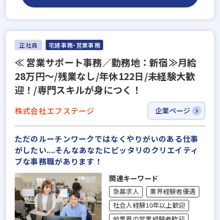
正社員
宅建事務・営業事務
≪ 営業サポート事務／勤務地：新宿≫月給
28万円～/残業なし/年休122日/未経験大歓
迎！/専門スキルが身につく！
株式会社エフステージ
企業ページ
ただのルーチンワークではなくやりがいのある仕事
がしたい....そんなあなたにピッタリのクリエイティ
ブな事務職があります！
関連キーワード
急募求人
業界経験者優遇
社会人経験10年以上歓迎
他業界の営業経験者歓迎