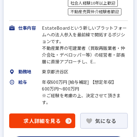
社会人経験10年以上歓迎
不動産売買仲介経験者歓迎
仕事内容
EstateBoardという新しいプラットフォー
ムへの法人参入を最前線で開拓するポジシ
ョンです。
不動産業界の宅建業者（買取再販業者・仲
介会社・デベロッパー等）の経営者・部長
層に直接アプローチし、E...
勤務地
東京都渋谷区
給与
年収600万円 [給与補足] 【想定年収】
600万円〜800万円
※ご経験を考慮の上、決定させて頂きま
す。
求人詳細を見る
気になる