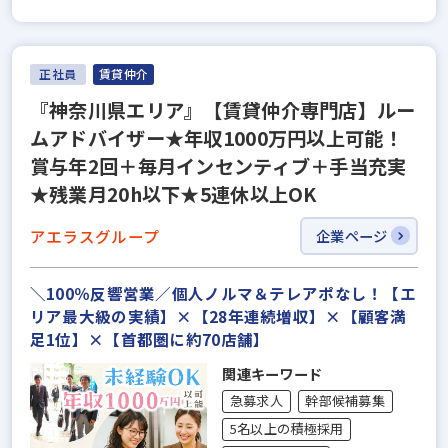
正社員
賃貸仲介
『神奈川県エリア』【賃貸仲介専門店】ルー
ムアドバイザー★年収1000万円以上可能！
賞与年2回＋毎月インセンティブ＋手当充実
★残業月20h以下★5連休以上OK
アエラスグループ
企業ページ
＼100％反響営業／個人ノルマ＆テレアポなし！【エ
リア最大級の実績】×【28年連続増収】×【顧客満
足1位】×【首都圏に約70店舗】
関連キーワード
急募求人
幹部候補募集
5名以上の積極採用