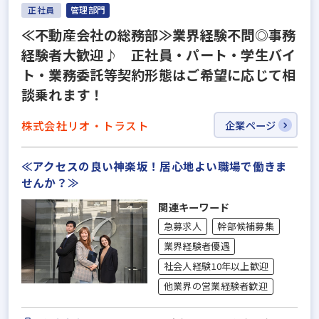
正社員
管理部門
≪不動産会社の総務部≫業界経験不問◎事務
経験者大歓迎♪ 正社員・パート・学生バイ
ト・業務委託等契約形態はご希望に応じて相
談乗れます！
株式会社リオ・トラスト
企業ページ
≪アクセスの良い神楽坂！居心地よい職場で働きま
せんか？≫
関連キーワード
急募求人
幹部候補募集
業界経験者優遇
社会人経験10年以上歓迎
他業界の営業経験者歓迎