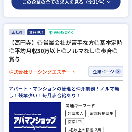
この企業の全ての求人を見る（全11件）
正社員
賃貸仲介
未経験者OK
【高円寺】◎営業会社が苦手な方◎基本定時
◎平均月収30万以上◎ノルマなし◎歩合◎
賞与
株式会社リーシングエステート
企業ページ
アパート・マンションの管理と仲介業務！ノルマ無
し！残業少い！毎月歩合給あり！
関連キーワード
急募求人
幹部候補募集
面接1回
5名以上の積極採用