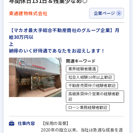
年間休日131日＆残業少なめ◎
東通建物株式会社
企業ページ
【マカオ最大手総合不動産商社のグループ企業】月
給30万円以
納得のいく好待遇であなたをお迎えします！
関連キーワード
業界経験者優遇
社会人経験10年以上歓迎
不動産売買仲介経験者歓迎
高級賃貸仲介営業の経験者歓
迎
ローン業務経験者歓迎
仕事内容
【採用の背景】
2020年の設立以来、当社は急速な成長を遂