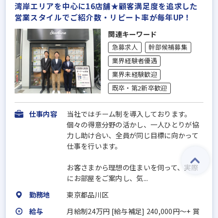
湾岸エリアを中心に16店舗★顧客満足度を追求した
営業スタイルでご紹介数・リピート率が毎年UP！
関連キーワード
急募求人
幹部候補募集
業界経験者優遇
業界未経験歓迎
既卒・第2新卒歓迎
仕事内容
当社ではチーム制を導入しております。
個々の得意分野の活かし、一人ひとりが協
力し助け合い、全員が同じ目標に向かって
仕事を行います。
お客さまから理想の住まいを伺って、実際
にお部屋をご案内し、気...
勤務地
東京都品川区
給与
月給制24万円 [給与補足] 240,000円～+ 賞