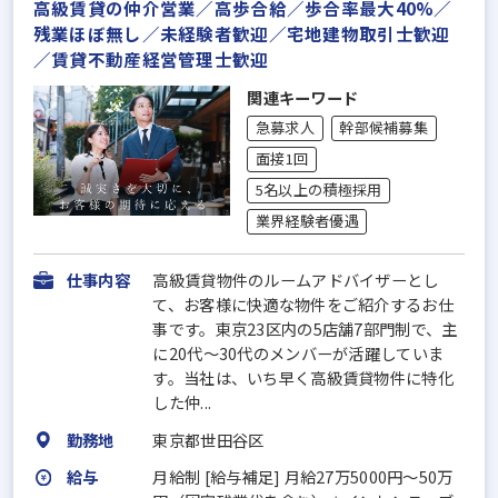
高級賃貸の仲介営業／高歩合給／歩合率最大40%／
残業ほぼ無し／未経験者歓迎／宅地建物取引士歓迎
／賃貸不動産経営管理士歓迎
関連キーワード
急募求人
幹部候補募集
面接1回
5名以上の積極採用
業界経験者優遇
仕事内容
高級賃貸物件のルームアドバイザーとし
て、お客様に快適な物件をご紹介するお仕
事です。東京23区内の5店舗7部門制で、主
に20代～30代のメンバーが活躍していま
す。当社は、いち早く高級賃貸物件に特化
した仲...
勤務地
東京都世田谷区
給与
月給制 [給与補足] 月給27万5000円～50万