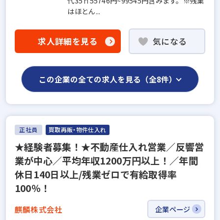
代35ｈ55746円~99545円含みます。※残業
はほとん...
求人詳細を見る
気になる
この企業の全ての求人を見る（全8件）
正社員
買取再販・物件仕入れ
★経験者募集！★不動産仕入れ営業／反響営
業が中心／平均年収1200万円以上！／年間
休日140日以上/残業ゼロで有給取得率
100％！
麒麟株式会社
企業ページ