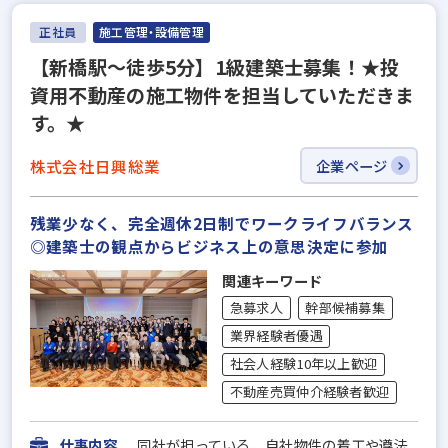
正社員
施工管理・設備管理
【新橋駅～徒歩5分】1級建築士募集！★投
資用不動産の施工物件を担当していただきま
す。★
株式会社日興総業
企業ページ
残業少なく、完全週休2日制でワークライフバランス
◎建築士の観点からビジネス上の意思決定に参加
関連キーワード
急募求人
幹部候補募集
業界経験者優遇
社会人経験10年以上歓迎
不動産売買仲介経験者歓迎
仕事内容
同社が担っている、自社物件の着工や遵法