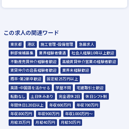
▼
面接（1回～数回）
▼
この求人の関連ワード
内定
東京都
港区
施工管理・設備管理
急募求人
☆入社時期は相談に応じます。現在、在職中
幹部候補募集
業界経験者優遇
社会人経験10年以上歓迎
の方も積極的にご応募ください。
不動産売買仲介経験者歓迎
高級賃貸仲介営業の経験者歓迎
☆応募の秘密は厳守いたします。
賃貸仲介の店長経験者歓迎
業界未経験歓迎
既卒・第2新卒歓迎
固定給25万円以上
英語・中国語を活かせる
学歴不問
宅建取引士歓迎
転勤なし
土日休みあり
完全週休2日
休日シフト制
年間休日120日以上
年収600万円
年収700万円
年収800万円
年収900万円
年収1000万円～
月給35万円
月給40万円
月給50万円