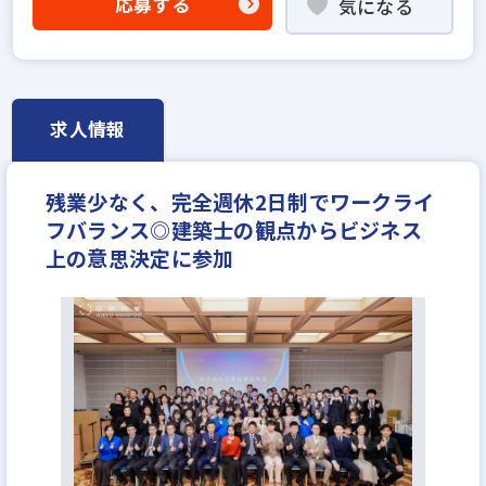
応募する
気になる
高級賃貸仲介営業の経験者歓迎
賃貸仲介の店長経験者歓迎
業界未経験歓迎
既卒・第2新卒歓迎
固定給25万円以上
英語・中国語を活かせる
学歴不問
宅建取引士歓迎
求人情報
転勤なし
土日休みあり
完全週休2日
休日シフト制
年間休日120日以上
年収600万円
残業少なく、完全週休2日制でワークライ
年収700万円
年収800万円
年収900万円
フバランス◎建築士の観点からビジネス
年収1000万円～
月給35万円
月給40万円
上の意思決定に参加
月給50万円