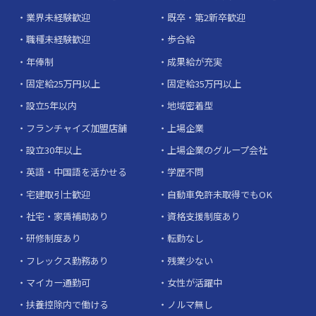
業界未経験歓迎
既卒・第2新卒歓迎
職種未経験歓迎
歩合給
年俸制
成果給が充実
固定給25万円以上
固定給35万円以上
設立5年以内
地域密着型
フランチャイズ加盟店舗
上場企業
設立30年以上
上場企業のグループ会社
英語・中国語を活かせる
学歴不問
宅建取引士歓迎
自動車免許未取得でもOK
社宅・家賃補助あり
資格支援制度あり
研修制度あり
転勤なし
フレックス勤務あり
残業少ない
マイカー通勤可
女性が活躍中
扶養控除内で働ける
ノルマ無し