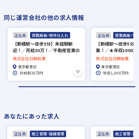
同じ運営会社の他の求人情報
正社員
買取再販・物件仕入れ
正社員
買取再販・物
【新橋駅～徒歩5分】未経験歓
【新橋駅～徒歩5分】
迎！／月給30万！／不動産営業の
集！／★年収1000
経験を活かし、花形の「仕入」へ
ンセン＋賞与有り／3
株式会社日興総業
株式会社日興総業
キャリアアップ！チーム制＆充実
の方活躍中！／強固
東京都港区
東京都港区
の教育体制
るから仕入れやすい
月給制30万円
年収1,000万円
不動産の仕入プロジ
あなたにあった求人
正社員
施工管理・設備管理
正社員
施工管理・設