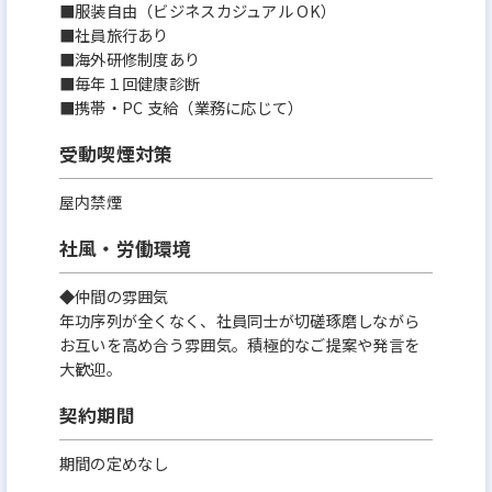
■服装自由（ビジネスカジュアル OK）
■社員旅行あり
■海外研修制度あり
■毎年１回健康診断
■携帯・PC 支給（業務に応じて）
受動喫煙対策
屋内禁煙
社風・労働環境
◆仲間の雰囲気
年功序列が全くなく、社員同士が切磋琢磨しながら
お互いを高め合う雰囲気。積極的なご提案や発言を
大歓迎。
契約期間
期間の定めなし