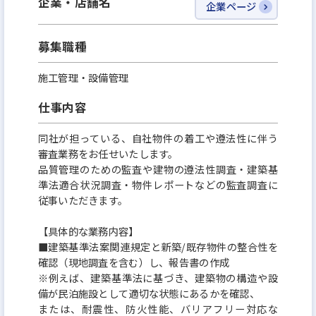
企業・店舗名
企業ページ
の高い物件の仕入れに専念できる環境です。
業績好調につき、より多くの都心収益不動産（1棟マ
募集職種
ンション・ホテル等）を仕入れ、事業を拡大するた
施工管理・設備管理
めのコアメンバーを募集します。
仕事内容
同社が担っている、自社物件の着工や遵法性に伴う
審査業務をお任せいたします。
品質管理のための監査や建物の遵法性調査・建築基
準法適合状況調査・物件レポートなどの監査調査に
従事いただきます。
【具体的な業務内容】
■建築基準法案関連規定と新築/既存物件の整合性を
確認（現地調査を含む）し、報告書の作成
※例えば、建築基準法に基づき、建築物の構造や設
備が民泊施設として適切な状態にあるかを確認、
または、耐震性、防火性能、バリアフリー対応な