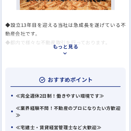
◆設立13年目を迎える当社は急成長を遂げている不
動産会社です。
◆都内で様々な不動産取引を行っております。
もっと見る
◇事業紹介◇
・仲介事業
海外と日本国内富裕層を中心に、お客様に新旧築物
おすすめポイント
件をご提案いたします。
≪完全週休2日制！働きやすい環境です≫
・賃貸管理事業
≪業界経験不問！不動産のプロになりたい方歓迎
弊社は賃貸仲介にとどまらず、不動産売買に、賃貸
≫
管理、資産運用のコンサルタントなど、お客様のニ
≪宅建士・賃貸経営管理士など大歓迎≫
ーズに合わせた幅広い提案を行っている企業です。一