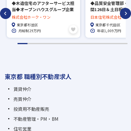
◆木造住宅のアフターサービス担
◆品質安全管理部・
当◆オープンハウスグループ企業
間126日＆土日祝休
で安定基盤／土日祝休／手厚い福
良企業で共に全国展
株式会社ホーク・ワン
日本住宅株式会社
利厚生
せんか？
東京都杉並区
東京都千代田区
月給制29万円
年収1,009万円
東京都 職種別不動産求人
賃貸仲介
売買仲介
投資用不動産販売
不動産管理・PM・BM
住宅営業