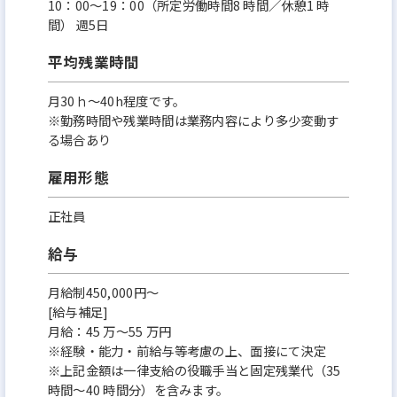
10：00～19：00（所定労働時間8 時間／休憩1 時
間） 週5日
平均残業時間
月30ｈ～40h程度です。
※勤務時間や残業時間は業務内容により多少変動す
る場合あり
雇用形態
正社員
給与
月給制450,000円～
[給与補足]
月給：45 万～55 万円
※経験・能力・前給与等考慮の上、面接にて決定
※上記⾦額は⼀律⽀給の役職手当と固定残業代（35
時間〜40 時間分）を含みます。