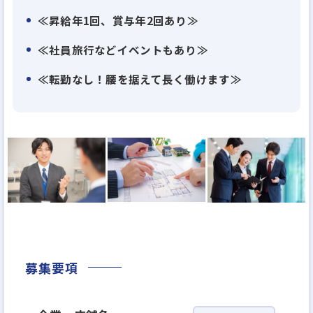
つの会社にいながら、不動産のプロを目指していけ
≪昇給年1回、賞与年2回あり≫
るのも当社の特徴と言えるでしょう。
≪社員旅行などイベントもあり≫
≪転勤なし！腰を据えて長く働けます≫
・留学生会館管理事業
13年間、留学生会館の管理と経営で経験を積み、独
自の会館の管理システムと専門の会館の管理チーム
を構築してきました。プロフェッショナルな姿勢で
留学生の皆様により完璧な会館生活を提供していま
す。
・買取再販事業
当社最大の強みは、顧客の50％以上が富裕層である
募集要項
こと。すでに購入意欲の高い国内からのお客様が確
保されています。
「売り先をどうするか」で悩む必要がないため、質