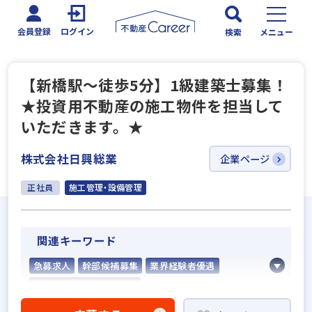
会員登録
ログイン
検索
メニュー
【新橋駅～徒歩5分】1級建築士募集！
★投資用不動産の施工物件を担当して
いただきます。★
株式会社日興総業
企業ページ
正社員
施工管理・設備管理
関連キーワード
急募求人
幹部候補募集
業界経験者優遇
社会人経験10年以上歓迎
不動産売買仲介経験者歓迎