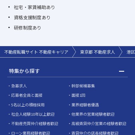
社宅・家賃補助あり
資格支援制度あり
研修制度あり
不動産転職サイト 不動産キャリア
東京都 不動産求人
港区
特集から探す
急募求人
幹部候補募集
応募者全員と面接
面接1回
5名以上の積極採用
業界経験者優遇
社会人経験10年以上歓迎
他業界の営業経験者歓迎
不動産売買仲介経験者歓迎
高級賃貸仲介営業の経験者歓迎
ローン業務経験者歓迎
賃貸仲介の店長経験者歓迎