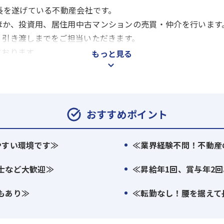
長を遂げている不動産会社です。
ほか、投資用、居住用中古マンションの売買・仲介を行います
、引き渡しまでをご担当いただきます。
ております。
もっと見る
お客様に新旧築物件をご提案いたします。
おすすめポイント
やすい環境です≫
≪業界経験不問！不動産
動産売買に、賃貸管理、資産運用のコンサルタントなど、お客
にいながら、不動産のプロを目指していけるのも当社の特徴と
士など大歓迎≫
≪昇給年1回、賞与年2
もあり≫
≪転勤なし！腰を据えて
営で経験を積み、独自の会館の管理システムと専門の会館の管
皆様により完璧な会館生活を提供しています。