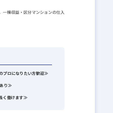
。一棟収益・区分マンションの仕入
のプロになりたい方歓迎≫
様のニーズに合わせた幅広い提案を
言えるでしょう。
回あり≫
長く働けます≫
理チームを構築してきました。プロ