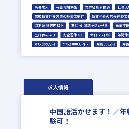
急募求人
幹部候補募集
業界経験者優遇
社会人
高級賃貸仲介営業の経験者歓迎
賃貸仲介の店長経験者
固定給25万円以上
英語・中国語を活かせる
学歴不
土日休みあり
完全週休2日
休日シフト制
年間休
年収900万円
年収1000万円～
月給35万円
月給
求人情報
中国語活かせます！／年
験可！