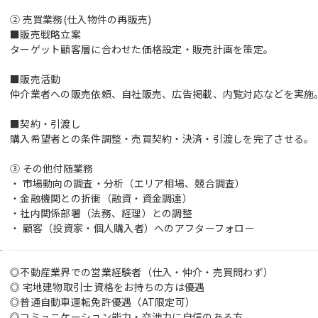
② 売買業務(仕入物件の再販売)
■販売戦略立案
ターゲット顧客層に合わせた価格設定・販売計画を策定。
■販売活動
仲介業者への販売依頼、自社販売、広告掲載、内覧対応などを実施
■契約・引渡し
購入希望者との条件調整・売買契約・決済・引渡しを完了させる。
③ その他付随業務
・ 市場動向の調査・分析（エリア相場、競合調査）
・金融機関との折衝（融資・資金調達）
・社内関係部署（法務、経理）との調整
・ 顧客（投資家・個人購入者）へのアフターフォロー
◎不動産業界での営業経験者（仕入・仲介・売買問わず）
◎ 宅地建物取引士資格をお持ちの方は優遇
◎普通自動車運転免許優遇（AT限定可）
◎コミュニケーション能力・交渉力に自信のある方