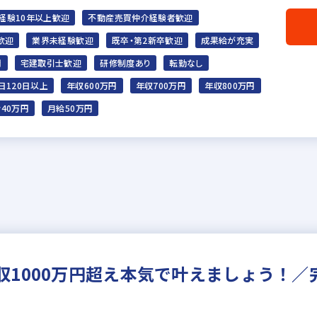
経験10年以上歓迎
不動産売買仲介経験者歓迎
歓迎
業界未経験歓迎
既卒・第2新卒歓迎
成果給が充実
問
宅建取引士歓迎
研修制度あり
転勤なし
日120日以上
年収600万円
年収700万円
年収800万円
40万円
月給50万円
収1000万円超え本気で叶えましょう！／