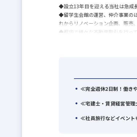
◆設立13年目を迎える当社は急成
◆留学生会館の運営、仲介事業の
れからリノベーション企画、販売
◆都内で様々な不動産取引を行っ
◇事業紹介◇
・仲介事業
海外と日本国内富裕層を中心に、
・賃貸管理事業
≪完全週休2日制！働き
弊社は賃貸仲介にとどまらず、不
行っている企業です。一つの会社
≪宅建士・賃貸経営管理
・留学生会館管理事業
≪社員旅行などイベント
13年間、留学生会館の管理と経
フェッショナルな姿勢で留学生の