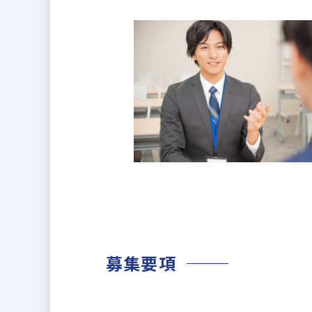
・買取再販事業
当社最大の強みは、顧客の50％以
「売り先をどうするか」で悩む必
業績好調につき、より多くの都心
ます。
募集要項