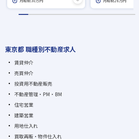
月給制30万円
月給制26万円
人が良い社員が多く、社内の雰囲気良好◎
笑顔でイキイキと働ける環境が
あなたをお待ちしています！
＼少しでも興味があればお気軽にご応募下さ
東京都 職種別不動産求人
い／
ご不明点などあれば、人事部（📞03-5957-
賃貸仲介
5337）まで
売買仲介
遠慮なくお尋ねくださいね。
投資用不動産販売
不動産管理・PM・BM
未経験でも先輩がサポ
店舗のみんなに感謝さ
スタッフが無理なく働
ートしますので、安心
れる「契約面でのサポ
ける体制が整ってお
住宅営業
してスキルを学べま
ート」をお願いしま
り、笑顔でお客様と向
建築営業
す！
す！
き合えるよう常に効率
化に取り組んでいま
用地仕入れ
す。
買取再販・物件仕入れ