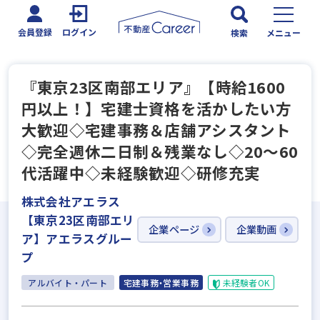
会員登録
ログイン
検索
メニュー
『東京23区南部エリア』【時給1600
円以上！】宅建士資格を活かしたい方
大歓迎◇宅建事務＆店舗アシスタント
◇完全週休二日制＆残業なし◇20～60
代活躍中◇未経験歓迎◇研修充実
株式会社アエラス
【東京23区南部エリ
企業ページ
企業動画
ア】アエラスグルー
プ
アルバイト・パート
宅建事務・営業事務
未経験者OK