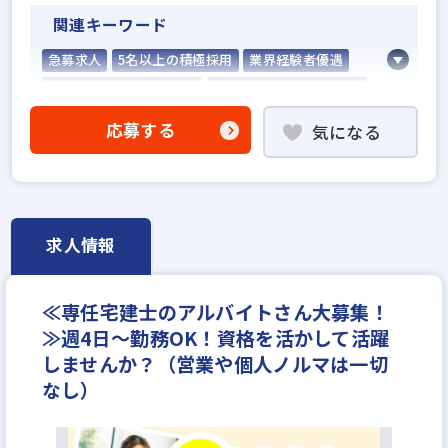
関連キーワード
急募求人
5名以上の積極採用
業界経験者優遇
社会人経験10年以上歓迎
他業界の営業経験者歓迎
不動産売買仲介経験者歓迎
応募する
気になる
高級賃貸仲介営業の経験者歓迎
ローン業務経験者歓迎
賃貸仲介の店長経験者歓迎
業界未経験歓迎
既卒・第2新卒歓迎
職種未経験歓迎
地域密着型
設立30年以上
求人情報
英語・中国語を活かせる
学歴不問
宅建取引士歓迎
自動車免許未取得でもOK
年齢不問
≪専任宅建士のアルバイトさん大募集！
資格支援制度あり
研修制度あり
転勤なし
≫週4日～勤務OK！資格を活かして活躍
残業少ない
女性が活躍中
ノルマ無し
副業OK
しませんか？（営業や個人ノルマは一切
ブランクOK
土日休みあり
完全週休2日
なし）
休日シフト制
年間休日120日以上
月平均残業20時間以内
反響営業
年収200万円
年収250万円
年収300万円
月給23万円