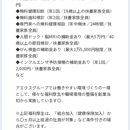
円）
◆無料健康診断（年1回／19歳以上の扶養家族全員）
◆無料歯科検診（年2回／扶養家族全員）
◆専門家への無料健康相談（年中無休／24時間／扶
養家族全員）
◆人間ドック・脳MRIの補助金あり（最大5万円／40
歳以上の節目検診／扶養家族全員）
◆がん検査の補助金あり（最大1万5,000円程度／扶
養家族全員）
◆インフルエンザ予防接種の補助金あり（年1回／
2,000円／扶養家族全員）
など
アエラスグループでは働きやすい環境づくりの一環
として、様々な福利厚生や職場環境の整備を創業当
初から実施しています◎
※上記福利厚生は、「組合加入（健康保険加入）か
ら〇ヵ月以上経過の社員が対象」など条件付きの場
合がございます。