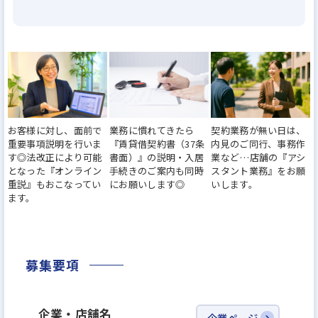
✔️主婦・主夫の方歓迎
✔️未経験者も研修があるので安心♪
✔️経験者も大歓迎
お客様に対し、面前で
業務に慣れてきたら
契約業務が無い日は、
重要事項説明を行いま
『賃貸借契約書（37条
内見のご同行、事務作
す◎法改正により可能
書面）』の説明・入居
業など…店舗の『アシ
となった『オンライン
手続きのご案内も同時
スタント業務』をお願
重説』もおこなってい
にお願いします◎
いします。
ます。
募集要項
企業・店舗名
企業ページ