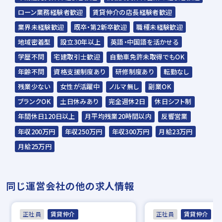
③2次面接
ローン業務経験者歓迎
賃貸仲介の店長経験者歓迎
・オンラインまたは対面（約60分）
業界未経験歓迎
既卒・第2新卒歓迎
職種未経験歓迎
④内定
地域密着型
設立30年以上
英語・中国語を活かせる
学歴不問
宅建取引士歓迎
自動車免許未取得でもOK
✅1次面接は【AI面接官】との簡単な問答♪
年齢不問
資格支援制度あり
研修制度あり
転勤なし
来社不要で、お手元のスマホやPCから
残業少ない
女性が活躍中
ノルマ無し
副業OK
24時間いつでも好きな場所で面接できます◎
ブランクOK
土日休みあり
完全週休2日
休日シフト制
遠方や在職中の方もお気軽にご応募くださ
年間休日120日以上
月平均残業20時間以内
反響営業
い。
年収200万円
年収250万円
年収300万円
月給23万円
月給25万円
✅2次面接は【採用担当者】との面接です！
平日17時以降や土曜日もOK！
同じ運営会社の他の求人情報
できる限り多くの方とお話したいと考えてい
ますので、
ぜひ肩の力を抜いてご参加ください◎
正社員
賃貸仲介
正社員
賃貸仲介