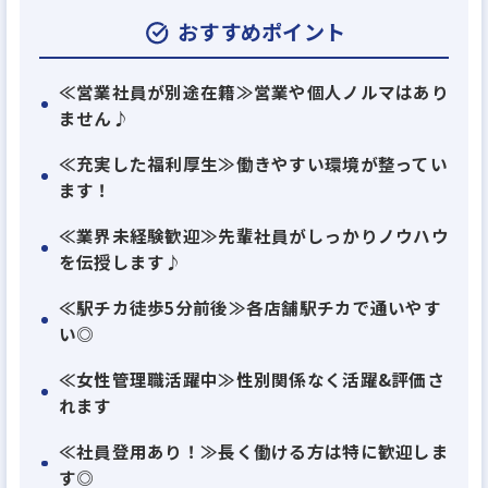
【宅建事務スタッフ】として活躍しませんか？
おすすめポイント
資格を活かして経験を積める！
≪営業社員が別途在籍≫営業や個人ノルマはあり
ません♪
下記業務をお願いします♪
⭐宅建事務（重説／賃貸借契約）
≪充実した福利厚生≫働きやすい環境が整ってい
⭐店舗アシスタント業務
ます！
≪業界未経験歓迎≫先輩社員がしっかりノウハウ
＊営業社員がいる店舗へ配属されるため
を伝授します♪
営業＆個人ノルマは一切ありません！＊
≪駅チカ徒歩5分前後≫各店舗駅チカで通いやす
い◎
≪この求人のポイント≫
≪女性管理職活躍中≫性別関係なく活躍&評価さ
✔️高時給1600円スタート♪
れます
✔️20代・30代・40代・50代・60代など幅広い年代の
方が大活躍！
≪社員登用あり！≫長く働ける方は特に歓迎しま
す◎
✔️服装はオフィスカジュアルOK