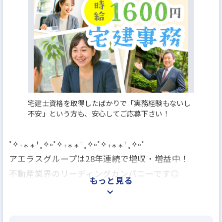
月給25万円
宅建士資格を取得したばかりで「実務経験もないし
不安」という方も、安心してご応募下さい！
˚✧₊⁎ ⁎⁺˳✧༚˚✧₊⁎ ⁎⁺˳✧༚˚✧₊⁎ ⁎⁺˳✧༚˚
アエラスグループは28年連続で増収・増益中！
不動産業界のリーディングカンパニーです◎
もっと見る
˚✧₊⁎ ⁎⁺˳✧༚˚✧₊⁎ ⁎⁺˳✧༚˚✧₊⁎ ⁎⁺˳✧༚˚
業績好調の優良企業で