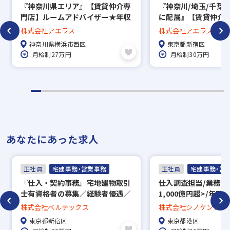
『神奈川県エリア』【賃貸仲介専
『神奈川/埼玉/千葉
門店】ルームアドバイザー★年収
に配属』【賃貸仲介
✅【入社時期】も柔軟に対応！
1000万円以上可能！賞与年2回＋
ムアドバイザー（宅
株式会社アエラス
株式会社アエラス
毎月インセンティブ＋手当充実★
持ちの方）★年収10
即日入社はもちろん、来月以降の入社も可能
神奈川県横浜市西区
東京都新宿区
残業月20h以下★5連休以上OK
可能！月給30万円以
です。
月給制27万円
月給制30万円
回＋毎月インセンテ
「現職が落ち着いてから」「年明けから」な
実★残業月20h以下
OK
ど
お気軽にご相談ください！
※AI面接のご利用が難しい場合はご相談くだ
あなたにあった求人
さい。
正社員
宅建事務・営業事務
正社員
宅建事務・営
─────────────
『仕入・契約事務』宅地建物取引
仕入調査担当/業務推
■人間関係の良さが自慢！
士有資格者の募集／経験者優遇／
1,000億円超>/年間休
上場目指し組織強化中！／フレッ
充実した福利厚生あ
株式会社ベルテックス
株式会社シノケンプロ
─────────────
クス制／在宅勤務可◎
東京都新宿区
東京都港区
人柄重視で採用しているため、