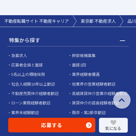
不動産転職サイト 不動産キャリア
東京都 不動産求人
品川
特集から探す
急募求人
幹部候補募集
応募者全員と面接
面接1回
5名以上の積極採用
業界経験者優遇
社会人経験10年以上歓迎
他業界の営業経験者歓迎
不動産売買仲介経験者歓迎
高級賃貸仲介営業の経験者歓迎
ローン業務経験者歓迎
賃貸仲介の店長経験者歓迎
業界未経験歓迎
既卒・第2新卒歓迎
職種未経験歓迎
歩合給
応募する
気になる
年俸制
成果給が充実