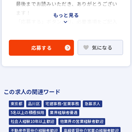
最後までお読みいただき、ありがとうござい
ます！
もっと見る
「応募する」ボタンより、必要事項をご記入
の上ご応募ください。
気になる
応募する
─────────────
■応募後の流れ
─────────────
①求人エントリー
②1次面接
この求人の関連ワード
・WEBアンケート（約5分）
・AI面接（約10分）
東京都
品川区
宅建事務・営業事務
急募求人
※スマホ・PCから、24時間いつでも面接
5名以上の積極採用
業界経験者優遇
可能！
社会人経験10年以上歓迎
他業界の営業経験者歓迎
※上記完了後、次の選考へ進みます。
不動産売買仲介経験者歓迎
高級賃貸仲介営業の経験者歓迎