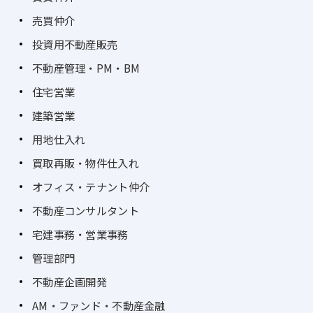
5337）まで
売買仲介
遠慮なくお尋ねくださいね。
投資用不動産販売
不動産管理・PM・BM
未経験でも先輩がサポ
店舗のみんなに感謝さ
スタッフが無理なく働
ートしますので、安心
れる「契約面でのサポ
ける体制が整ってお
住宅営業
してスキルを学べま
ート」をお願いしま
り、笑顔でお客様と向
建築営業
す！
す！
き合えるよう常に効率
化に取り組んでいま
用地仕入れ
す。
買取再販・物件仕入れ
オフィス・テナント仲介
不動産コンサルタント
宅建事務・営業事務
管理部門
不動産企画開発
AM・ファンド・不動産金融