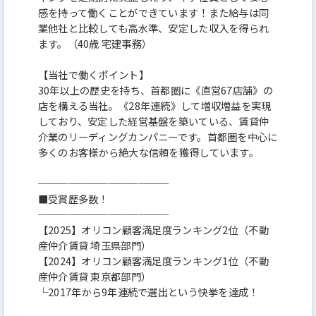
感を持って働くことができています！また給与は同
業他社と比較しても高水準、安定した収入を得られ
ます。（40歳 宅建事務）
【当社で働くポイント】
30年以上の歴史を持ち、首都圏に《直営67店舗》の
店を構える当社。《28年連続》して増収増益を実現
しており、安定した経営基盤を築いている、賃貸仲
介業のリーディングカンパニーです。首都圏を中心に
多くのお客様から絶大な信頼を獲得しています。
─────────────
■受賞歴多数！
─────────────
【2025】オリコン顧客満足度ランキング2位（不動
産仲介賃貸 埼玉県部門）
【2024】オリコン顧客満足度ランキング1位（不動
産仲介賃貸 東京都部門）
└2017年から9年連続で選出という快挙を達成！