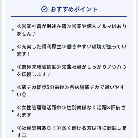
【宅建事務スタッフ】として活躍しませんか？
おすすめポイント
資格を活かして経験を積める！
≪営業社員が別途在籍≫営業や個人ノルマはあり
ません♪
下記業務をお願いします♪
⭐宅建事務（重説／賃貸借契約）
≪充実した福利厚生≫働きやすい環境が整ってい
⭐店舗アシスタント業務
ます！
≪業界未経験歓迎≫先輩社員がしっかりノウハウ
＊営業社員がいる店舗へ配属されるため
を伝授します♪
営業＆個人ノルマは一切ありません！＊
≪駅チカ徒歩5分前後≫各店舗駅チカで通いやす
い◎
≪この求人のポイント≫
≪女性管理職活躍中≫性別関係なく活躍&評価さ
✔️高時給1600円スタート♪
れます
✔️20代・30代・40代・50代・60代など幅広い年代の
方が大活躍！
≪社員登用あり！≫長く働ける方は特に歓迎しま
す◎
✔️服装はオフィスカジュアルOK