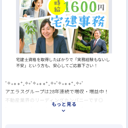
月給25万円
宅建士資格を取得したばかりで「実務経験もないし
不安」という方も、安心してご応募下さい！
˚✧₊⁎ ⁎⁺˳✧༚˚✧₊⁎ ⁎⁺˳✧༚˚✧₊⁎ ⁎⁺˳✧༚˚
アエラスグループは28年連続で増収・増益中！
不動産業界のリーディングカンパニーです◎
もっと見る
˚✧₊⁎ ⁎⁺˳✧༚˚✧₊⁎ ⁎⁺˳✧༚˚✧₊⁎ ⁎⁺˳✧༚˚
業績好調の優良企業で