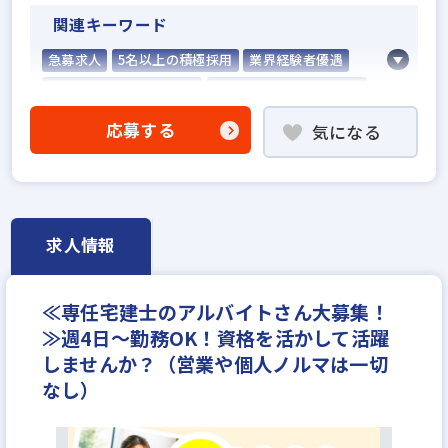
関連キーワード
急募求人
5名以上の積極採用
業界経験者優遇
社会人経験10年以上歓迎
他業界の営業経験者歓迎
不動産売買仲介経験者歓迎
応募する
気になる
高級賃貸仲介営業の経験者歓迎
ローン業務経験者歓迎
賃貸仲介の店長経験者歓迎
業界未経験歓迎
既卒・第2新卒歓迎
職種未経験歓迎
地域密着型
設立30年以上
求人情報
英語・中国語を活かせる
学歴不問
宅建取引士歓迎
自動車免許未取得でもOK
年齢不問
≪専任宅建士のアルバイトさん大募集！
資格支援制度あり
研修制度あり
転勤なし
≫週4日～勤務OK！資格を活かして活躍
残業少ない
女性が活躍中
ノルマ無し
副業OK
しませんか？（営業や個人ノルマは一切
ブランクOK
土日休みあり
完全週休2日
なし）
休日シフト制
年間休日120日以上
月平均残業20時間以内
反響営業
年収200万円
年収250万円
年収300万円
月給23万円