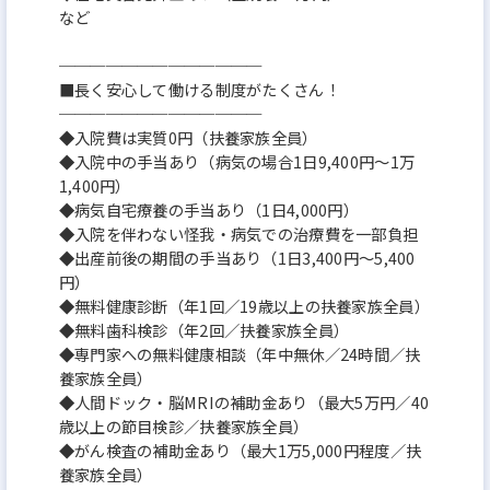
など
─────────────
■長く安心して働ける制度がたくさん！
─────────────
◆入院費は実質0円（扶養家族全員）
◆入院中の手当あり（病気の場合1日9,400円～1万
1,400円）
◆病気自宅療養の手当あり（1日4,000円）
◆入院を伴わない怪我・病気での治療費を一部負担
◆出産前後の期間の手当あり（1日3,400円～5,400
円）
◆無料健康診断（年1回／19歳以上の扶養家族全員）
◆無料歯科検診（年2回／扶養家族全員）
◆専門家への無料健康相談（年中無休／24時間／扶
養家族全員）
◆人間ドック・脳MRIの補助金あり（最大5万円／40
歳以上の節目検診／扶養家族全員）
◆がん検査の補助金あり（最大1万5,000円程度／扶
養家族全員）