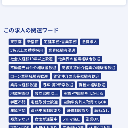
─────────────
①求人エントリー
②1次面接
この求人の関連ワード
・WEBアンケート（約5分）
・AI面接（約10分）
東京都
新宿区
宅建事務・営業事務
急募求人
※スマホ・PCから、24時間いつでも面接
5名以上の積極採用
業界経験者優遇
可能！
社会人経験10年以上歓迎
他業界の営業経験者歓迎
※上記完了後、次の選考へ進みます。
不動産売買仲介経験者歓迎
高級賃貸仲介営業の経験者歓迎
③2次面接
ローン業務経験者歓迎
賃貸仲介の店長経験者歓迎
・オンラインまたは対面（約60分）
業界未経験歓迎
既卒・第2新卒歓迎
職種未経験歓迎
④内定
地域密着型
設立30年以上
英語・中国語を活かせる
学歴不問
宅建取引士歓迎
自動車免許未取得でもOK
✅1次面接は【AI面接官】との簡単な問答♪
年齢不問
資格支援制度あり
研修制度あり
転勤なし
来社不要で、お手元のスマホやPCから
残業少ない
女性が活躍中
ノルマ無し
副業OK
24時間いつでも好きな場所で面接できます◎
ブランクOK
土日休みあり
完全週休2日
休日シフト制