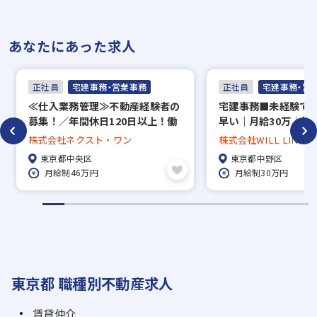
※AI面接のご利用が難しい場合はご相談くだ
あなたにあった求人
さい。
正社員
宅建事務・営業事務
正社員
宅建事務・営
─────────────
≪仕⼊業務管理≫不動産経験者の
宅建事務■未経験で
■人間関係の良さが自慢！
募集！／年間休日120日以上！働
早い｜月給30万｜初年
きやすさ◎
万｜残業ほぼ0｜年休
株式会社ネクスト・ワン
株式会社WILL LINK J
─────────────
｜出社時間選択可
東京都中央区
東京都中野区
人柄重視で採用しているため、
月給制46万円
月給制30万円
人が良い社員が多く、社内の雰囲気良好◎
笑顔でイキイキと働ける環境が
あなたをお待ちしています！
＼少しでも興味があればお気軽にご応募下さ
東京都 職種別不動産求人
い／
ご不明点などあれば、人事部（📞03-5957-
賃貸仲介