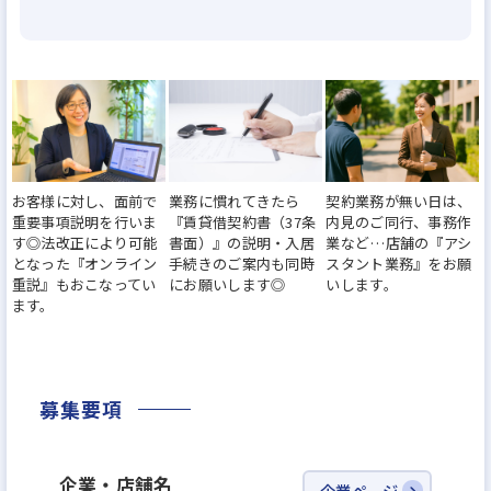
✔️主婦・主夫の方歓迎
✔️未経験者も研修があるので安心♪
✔️経験者も大歓迎
お客様に対し、面前で
業務に慣れてきたら
契約業務が無い日は、
重要事項説明を行いま
『賃貸借契約書（37条
内見のご同行、事務作
す◎法改正により可能
書面）』の説明・入居
業など…店舗の『アシ
となった『オンライン
手続きのご案内も同時
スタント業務』をお願
重説』もおこなってい
にお願いします◎
いします。
ます。
募集要項
企業・店舗名
企業ページ