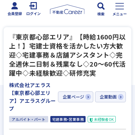
会員登録
ログイン
検索
メニュー
『東京都心部エリア』【時給1600円以
上！】宅建士資格を活かしたい方大歓
迎◇宅建事務＆店舗アシスタント◇完
全週休二日制＆残業なし◇20～60代活
躍中◇未経験歓迎◇研修充実
株式会社アエラス
【東京都心部エリ
企業ページ
企業動画
ア】アエラスグルー
プ
アルバイト・パート
宅建事務・営業事務
未経験者OK