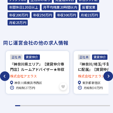
遠方や在職中の方もお気軽にご応募くださ
年間休日120日以上
月平均残業20時間以内
反響営業
い。
年収200万円
年収250万円
年収300万円
月給23万円
月給25万円
✅2次面接は【採用担当者】との面接です！
平日17時以降や土曜日もOK！
同じ運営会社の他の求人情報
できる限り多くの方とお話したいと考えてい
ますので、
ぜひ肩の力を抜いてご参加ください◎
正社員
賃貸仲介
正社員
賃貸仲介
『神奈川県エリア』【賃貸仲介専
『神奈川/埼玉/千葉
門店】ルームアドバイザー★年収
に配属』【賃貸仲介
✅【入社時期】も柔軟に対応！
1000万円以上可能！賞与年2回＋
ムアドバイザー（宅
株式会社アエラス
株式会社アエラス
毎月インセンティブ＋手当充実★
持ちの方）★年収10
即日入社はもちろん、来月以降の入社も可能
神奈川県横浜市西区
東京都新宿区
残業月20h以下★5連休以上OK
可能！月給30万円以
です。
月給制27万円
月給制30万円
回＋毎月インセンテ
「現職が落ち着いてから」「年明けから」な
実★残業月20h以下
OK
ど
お気軽にご相談ください！