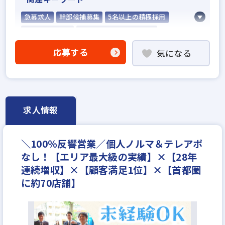
急募求人
幹部候補募集
5名以上の積極採用
業界経験者優遇
社会人経験10年以上歓迎
他業界の営業経験者歓迎
応募する
気になる
不動産売買仲介経験者歓迎
高級賃貸仲介営業の経験者歓迎
ローン業務経験者歓迎
賃貸仲介の店長経験者歓迎
業界未経験歓迎
既卒・第2新卒歓迎
求人情報
職種未経験歓迎
歩合給
成果給が充実
固定給25万円以上
固定給35万円以上
地域密着型
＼100％反響営業／個人ノルマ＆テレアポ
設立30年以上
英語・中国語を活かせる
学歴不問
なし！【エリア最大級の実績】×【28年
宅建取引士歓迎
自動車免許未取得でもOK
連続増収】×【顧客満足1位】×【首都圏
年齢不問
社宅・家賃補助あり
資格支援制度あり
に約70店舗】
研修制度あり
転勤なし
残業少ない
女性が活躍中
ノルマ無し
ブランクOK
平均年齢20代
完全週休2日
休日シフト制