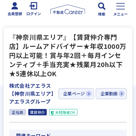
会員登録
ログイン
検索
メニュー
『神奈川県エリア』【賃貸仲介専門
店】ルームアドバイザー★年収1000万
円以上可能！賞与年2回＋毎月インセ
ンティブ＋手当充実★残業月20h以下
★5連休以上OK
株式会社アエラス
【神奈川県エリア】
企業ページ
企業動画
アエラスグループ
正社員
賃貸仲介
未経験者OK
関連キーワード