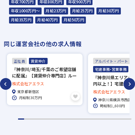
年収700万円
年収800万円
年収900万円
です。
年収1000万円～
月給23万円
月給25万円
月給30万円
「現職が落ち着いてから」「年明けから」な
月給35万円
月給40万円
月給50万円
ど
お気軽にご相談ください！
同じ運営会社の他の求人情報
※AI面接のご利用が難しい場合はご相談くだ
さい。
正社員
賃貸仲介
アルバイト・パート
『神奈川/埼玉/千葉のご希望店舗
宅建事務・営業事務
に配属』【賃貸仲介専門店】ルー
『神奈川県エリア』【
＼少しでも興味があればお気軽にご応募下さ
ムアドバイザー（宅建士資格をお
円以上！】宅建士資
株式会社アエラス
持ちの方）★年収1000万円以上
い／
い方大歓迎◇宅建事
東京都新宿区
株式会社アエラス
可能！月給30万円以上＋賞与年2
スタント◇完全週休
ご不明点などあれば、人事部（📞03-5957-
月給制30万円
神奈川県横浜市西区
回＋毎月インセンティブ＋手当充
なし◇20～60代活
時給制1,600円
5337）まで
実★残業月20h以下★5連休以上
歓迎◇研修充実
OK
遠慮なくお尋ねくださいね。
ノウハウを互いに共有
未経験の中途入社が9
法令順守も徹底的に力