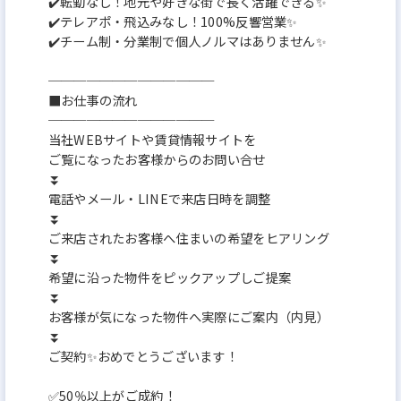
✔️転勤なし！地元や好きな街で長く活躍できる✨
✔️テレアポ・飛込みなし！100%反響営業✨
✔️チーム制・分業制で個人ノルマはありません✨
─────────────
■お仕事の流れ
─────────────
当社WEBサイトや賃貸情報サイトを
ご覧になったお客様からのお問い合せ
⏬️
電話やメール・LINEで来店日時を調整
⏬️
ご来店されたお客様へ住まいの希望をヒアリング
⏬️
希望に沿った物件をピックアップしご提案
⏬️
お客様が気になった物件へ実際にご案内（内見）
⏬️
ご契約✨おめでとうございます！
✅50％以上がご成約！