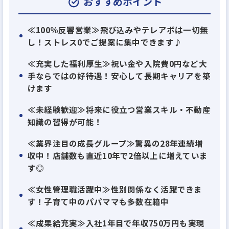
おすすめポイント
圧倒的な店舗数と実績を強みに
≪100％反響営業≫飛び込みやテレアポは一切無
し！ストレス0でご提案に集中できます♪
28年連続で増収増益を実現している
不動産業界のリーディングカンパニーです！
≪充実した福利厚生≫祝い金や入院費0円など大
手ならではの好待遇！安心して長期キャリアを築
けます
景気に左右されない「賃貸仲介」に特化し、
安定成長を続けています◎
≪未経験歓迎≫将来に役立つ営業スキル・不動産
知識の習得が可能！
未経験から「誰もが活躍できる」環境で、
≪業界注目の成長グループ≫驚異の28年連続増
社員は20代～30代の若手が中心！
収中！店舗数も直近10年で2倍以上に増えていま
協力し合いながら楽しく働いています◎
す◎
≪女性管理職活躍中≫性別関係なく活躍できま
＼アエラスのおすすめポイント！／
す！子育て中のパパママも多数在籍中
✅経験・学歴一切不問！
≪成果給充実≫入社1年目で年収750万円も実現
未経験・無資格をサポートする研修制度が充実！