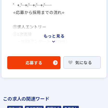
゜+.――゜+.――゜+.――゜+.――゜
⭐応募から採用までの流れ⭐
①求人エントリー
②1次面接
もっと見る
・WEBアンケート（約5分）
・AI面接（約10分）
※スマホ・PCから、24時間いつでも面接
気になる
応募する
可能！
※上記完了後、次の選考へ進みます。
③2次面接
・オンラインまたは対面（約60分）
④採用
この求人の関連ワード
゜+.――゜+.――゜+.――゜+.――゜