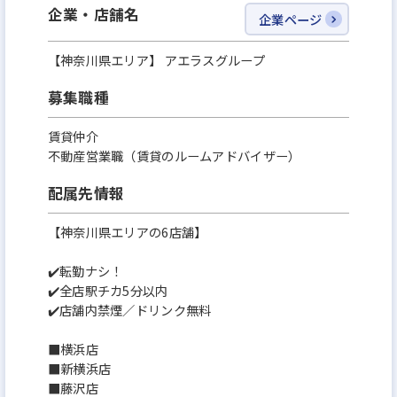
企業・店舗名
企業ページ
景品が盛りだくさん✨
【神奈川県エリア】 アエラスグループ
⭐将来のキャリアパス
募集職種
未経験入社2年目で店長になった社員もおり、年功序
列ではありません❗️その他にも、本社や広告管理部門
賃貸仲介
不動産営業職（賃貸のルームアドバイザー）
など他部署にも店舗経験者が配属されており、多彩な
キャリアを描くことが可能です✨
配属先情報
【神奈川県エリアの6店舗】
⭐ライフステージの変化も安心
産休・育休の取得実績もあり、結婚/出産/入学祝い
✔️転勤ナシ！
✔️全店駅チカ5分以内
金、育児サポートなどの制度も充実しています✨「社
✔️店舗内禁煙／ドリンク無料
員の家族も大切にする」のが当社のモットーです❗️
■横浜店
■新横浜店
⭐日々の暮らしも応援
■藤沢店