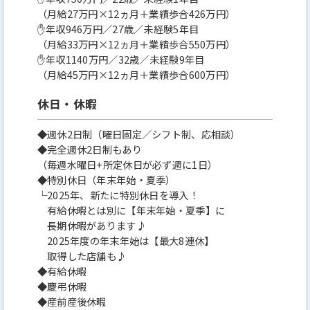
（月給27万円×12ヵ月＋業績歩合426万円）
✋年収946万円／27歳／未経験5年目
（月給33万円×12ヵ月＋業績歩合550万円）
✋年収1140万円／32歳／未経験9年目
（月給45万円×12ヵ月＋業績歩合600万円）
休日・休暇
◆週休2日制（曜日固定／シフト制、応相談）
◆完全週休2日制もあり
（毎週水曜日+所定休日が必ず週に1日）
◆特別休日（年末年始・夏季）
└2025年、新たに特別休日を導入！
有給休暇とは別に【年末年始・夏季】に
長期休暇があります♪
2025年度の年末年始は【最大8連休】
取得した店舗も♪
◆有給休暇
◆慶弔休暇
◆産前産後休暇