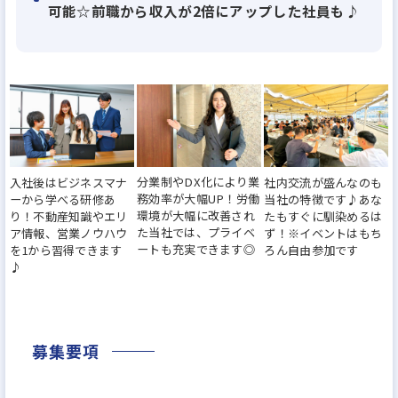
可能☆前職から収入が2倍にアップした社員も♪
90%以上が未経験スタートです♪
✅「もっと稼ぎたい」に応えます！
未経験1年目で年収750万円を稼いだ先輩も！
前職から収入が2倍にアップした人多数♪
分業制やDX化により業
入社後はビジネスマナ
社内交流が盛んなのも
✅「プライベートも充実させたい」を叶えます！
務効率が大幅UP！労働
ーから学べる研修あ
当社の特徴です♪あな
残業は月平均20h以内！定時でしっかり帰れます◎
環境が大幅に改善され
り！不動産知識やエリ
たもすぐに馴染めるは
た当社では、プライベ
ア情報、営業ノウハウ
ず！※イベントはもち
休暇制度も充実、5連休で海外旅行も行けちゃう！
ートも充実できます◎
を1から習得できます
ろん自由参加です
♪
＼他にも魅力多数！／
⭐毎月最大10万円のインセンティブ
年2回の業績賞与に加え、基準の売上を達成すると毎
募集要項
月【最大10万円】のインセンティブがもらえます❗️そ
の他にも年間個人賞や店舗順位賞など、豪華賞金＆