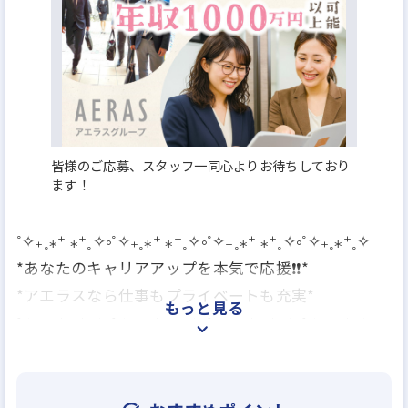
月平均残業20時間以内
反響営業
年収300万円
年収350万円
年収400万円
年収450万円
年収500万円
年収550万円
年収600万円
年収700万円
年収800万円
年収900万円
年収1000万円～
月給23万円
月給25万円
月給30万円
月給35万円
月給40万円
月給50万円
皆様のご応募、スタッフ一同心よりお待ちしており
ます！
˚✧₊˳⁎⁺ ⁎⁺˳✧༚˚✧₊˳⁎⁺ ⁎⁺˳✧༚˚✧₊˳⁎⁺ ⁎⁺˳✧༚˚✧₊˳⁎⁺˳✧
*あなたのキャリアアップを本気で応援❗️❗️*
*アエラスなら仕事もプライベートも充実*
もっと見る
˚✧₊˳⁎⁺ ⁎⁺˳✧༚˚✧₊˳⁎⁺ ⁎⁺˳✧༚˚✧₊˳⁎⁺ ⁎⁺˳✧༚˚✧₊˳⁎⁺˳✧
アエラスグループは首都圏に約70店舗を展開する
エリア最大級の不動産グループ✨