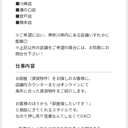
社割制度を活用して、オシャレな賃貸物件をリーズナ
■川崎店
ブルに借りれます❗️さらに転勤もないので、好きな街
■溝の口店
■登戸店
で「念願の一人暮らし」も叶います✨
■橋本店
˚✧₊⁎ ⁎⁺˳✧༚˚✧₊⁎ ⁎⁺˳✧༚˚✧₊⁎ ⁎⁺˳✧༚˚
※ご希望に沿い、神奈川県内にある店舗いずれかに
配属◎
※上記以外の店舗をご希望の場合には、お気軽にお
✨YouTubeで先輩インタビュー公開中✨
問合せ下さい！
入社して体験したこと、感じたことなど
仕事内容
思いっきり語ってもらいました！
https://youtu.be/7CaazE5JOPI
お部屋（賃貸物件）をお探しのお客様に、
店舗内カウンターまたはオンラインにて
条件に合った賃貸物件をご紹介します。
˚✧₊⁎ ⁎⁺˳✧༚˚✧₊⁎ ⁎⁺˳✧༚˚✧₊⁎ ⁎⁺˳✧༚˚
お客様のほうから「部屋探したいです！」
と相談にきてくれるスタイルです。
なので押し売り営業なんてしなくてOK◎