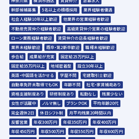
神奈川県
横浜市西区
賃貸仲介
急募求人
幹部候補募集
5名以上の積極採用
業界経験者優遇
✅1次面接は【AI面接官】との簡単な問答♪
社会人経験10年以上歓迎
他業界の営業経験者歓迎
来社不要で、お手元のスマホやPCから
不動産売買仲介経験者歓迎
高級賃貸仲介営業の経験者歓迎
24時間いつでも好きな場所で面接できます◎
ローン業務経験者歓迎
賃貸仲介の店長経験者歓迎
遠方や在職中の方もお気軽にご応募くださ
業界未経験歓迎
既卒・第2新卒歓迎
職種未経験歓迎
い。
歩合給
成果給が充実
固定給25万円以上
固定給35万円以上
地域密着型
設立30年以上
✅2次面接は【採用担当者】との面接です！
英語・中国語を活かせる
学歴不問
宅建取引士歓迎
平日17時以降や土曜日もOK！
自動車免許未取得でもOK
年齢不問
社宅・家賃補助あり
できる限り多くの方とお話したいと考えてい
資格支援制度あり
研修制度あり
転勤なし
残業少ない
ますので、
女性が活躍中
ノルマ無し
ブランクOK
平均年齢20代
ぜひ肩の力を抜いてご参加ください◎
完全週休2日
休日シフト制
月平均残業20時間以内
反響営業
年収300万円
年収350万円
年収400万円
✅【入社時期】も柔軟に対応！
年収450万円
年収500万円
年収550万円
年収600万円
即日入社はもちろん、来月以降の入社も可能