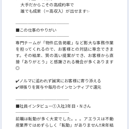
大手だからこその高成約率で
誰でも成果（＝高収入）が出せます✨
─────────────
■この仕事のやりがい
─────────────
専門チームが「物件広告掲載」など膨大な事務作業
を担ってくれるので、お客様との対話に専念できま
す。その結果、質の高い提案ができ、お客様から直
接「ありがとう」と感謝される機会が多くあります
◎
✔️ノルマに追われず誠実にお客様に寄り添える
✔️頑張りを賞与や毎月のインセンティブで還元
─────────────
■社員インタビュー①入社3年目・Nさん
─────────────
前職は転勤が多く大変でした。。。アエラスは不動
産業界ではめずらしく「転勤」がありません❗️来年結