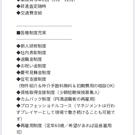
◆昇進査定随時
◆交通費支給
─────────────
■各種制度充実
─────────────
◆新人研修制度
◆社内表彰制度
◆退職金制度
◆お祝い金制度
◆慶弔見舞金制度
◆住宅支援制度
（物件紹介＆仲介手数料無料＆初期費用の相談OK）
◆資格取得支援制度（少額短期保険募集人）
◆カムバック制度（円満退職者の再雇用）
◆プロフェッショナルコース（マネジメントは行わ
ずプレイヤーとして現場で働き続けることも可能で
す）
◆再雇用制度（定年60歳／希望があれば延長雇用
可）