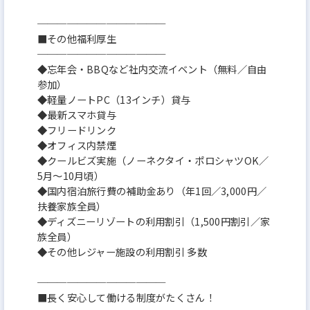
─────────────
■その他福利厚生
─────────────
◆忘年会・BBQなど社内交流イベント（無料／自由
参加）
◆軽量ノートPC（13インチ）貸与
◆最新スマホ貸与
◆フリードリンク
◆オフィス内禁煙
◆クールビズ実施（ノーネクタイ・ポロシャツOK／
5月～10月頃）
◆国内宿泊旅行費の補助金あり（年1回／3,000円／
扶養家族全員）
◆ディズニーリゾートの利用割引（1,500円割引／家
族全員）
◆その他レジャー施設の利用割引 多数
─────────────
■長く安心して働ける制度がたくさん！