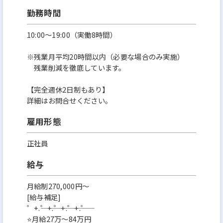
勤務時間
10:00～19:00（実働8時間）
※残業月平均20時間以内（必要な場合のみ実施）
残業削減を徹底しています。
【完全週休2日制もあり】
詳細はお問合せください。
雇用形態
正社員
給与
月給制270,000円～
[給与補足]
゜+.――゜+.――゜+.――゜+.――゜
⭐月給27万～84万円