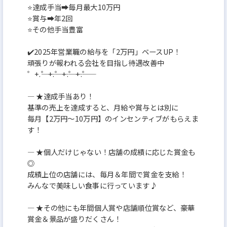
⭐達成手当➡毎月最大10万円
⭐賞与➡年2回
⭐その他手当豊富
✔️2025年営業職の給与を「2万円」ベースUP！
頑張りが報われる会社を目指し待遇改善中
゜+.――゜+.――゜+.――゜+.――゜
― ★達成手当あり！
基準の売上を達成すると、月給や賞与とは別に
毎月【2万円～10万円】のインセンティブがもらえま
す！
― ★個人だけじゃない！店舗の成績に応じた賞金も
◎
成績上位の店舗には、毎月＆年間で賞金を支給！
みんなで美味しい食事に行っています♪
― ★その他にも年間個人賞や店舗順位賞など、豪華
賞金＆景品が盛りだくさん！