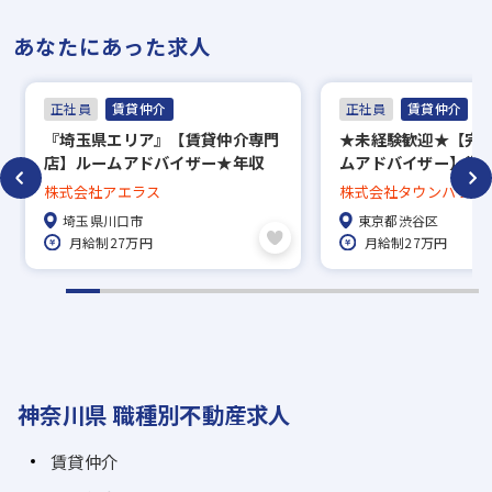
し合う風土が根付いて
割以上！社歴や年齢に
を入れており、未経験
おり、安心してスキル
関わらず、誰もがイキ
者でもイチからリテラ
あなたにあった求人
を身につけられます！
イキと働いています◎
シーの高い不動産知識
を身につけられます！
正社員
賃貸仲介
正社員
賃貸仲介
『埼玉県エリア』【賃貸仲介専門
★未経験歓迎★【完
店】ルームアドバイザー★年収
ムアドバイザー】賞与
1000万円以上可能！賞与年2回＋
回長期休暇あり／約5万
株式会社アエラス
株式会社タウンハウジ
毎月インセンティブ＋手当充実★
中から好きな物件に
埼玉県川口市
東京都渋谷区
残業月20h以下★5連休以上OK
度、家賃補助50％／直
月給制27万円
月給制27万円
で地域密着！
神奈川県 職種別不動産求人
賃貸仲介