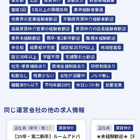
東京都
北区
賃貸仲介
急募求人
幹部候補募集
面接1回
5名以上の積極採用
業界経験者優遇
他業界の営業経験者歓迎
不動産売買仲介経験者歓迎
高級賃貸仲介営業の経験者歓迎
賃貸仲介の店長経験者歓迎
業界未経験歓迎
既卒・第2新卒歓迎
職種未経験歓迎
歩合給
成果給が充実
固定給25万円以上
地域密着型
設立30年以上
学歴不問
宅建取引士歓迎
社宅・家賃補助あり
資格支援制度あり
研修制度あり
転勤なし
残業少ない
女性が活躍中
ノルマ無し
離職率5％以下
平均年齢20代
休日シフト制
反響営業
同じ運営会社の他の求人情報
正社員（新卒・第二）
賃貸仲介
正社員
賃貸仲介
【25卒・第二新卒】ルームアドバ
★未経験歓迎★【完