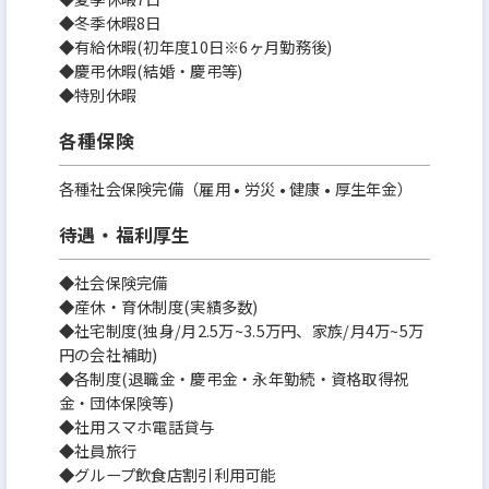
◆冬季休暇8日
◆有給休暇(初年度10日※6ヶ月勤務後)
◆慶弔休暇(結婚・慶弔等)
◆特別休暇
各種保険
各種社会保険完備（雇用 • 労災 • 健康 • 厚生年金）
待遇・福利厚生
◆社会保険完備
◆産休・育休制度(実績多数)
◆社宅制度(独身/月2.5万~3.5万円、家族/月4万~5万
円の会社補助)
◆各制度(退職金・慶弔金・永年勤続・資格取得祝
金・団体保険等)
◆社用スマホ電話貸与
◆社員旅行
◆グループ飲食店割引利用可能