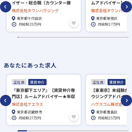
イザー・総合職（カウンター接
ムアドバイザー】賞与
客）賞与年3回／直営140店舗の
回長期休暇あり／約5万
株式会社タウンハウジング
株式会社タウンハウジ
老舗安定企業
中から好きな物件に
東京都千代田区
東京都新宿区
度、家賃補助50％／直
月給制25万円
月給制27万円
で地域密着！
あなたにあった求人
正社員
賃貸仲介
正社員
賃貸仲介
『東京都下エリア』【賃貸仲介専
【東東京】未経験か
門店】ルームアドバイザー★年収
ウジングアドバイザ
1000万円以上可能！賞与年2回＋
営業】
株式会社アエラス
ハウスコム株式会社
毎月インセンティブ＋手当充実★
東京都武蔵野市
東京都豊島区
残業月20h以下★5連休以上OK
月給制27万円
月給制25万円