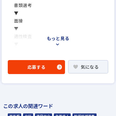
書類選考
▼
面接
▼
適性検査
もっと見る
▼
内定
※面接は場合により2回になる可能性がござ
気になる
応募する
います
※ご応募から内定までの期間は、2週間～1ヶ
月を予定しています
※応募から1ヶ月以内に入社可能です
※面接日、入社日はお気軽にご相談ください
この求人の関連ワード
野球部
テニス部
忘年表彰式