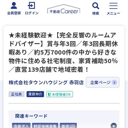
会員登録
ログイン
検索
メニュー
★未経験歓迎★【完全反響のルームア
ドバイザー】賞与年3回／年3回長期休
暇あり／約5万7000件の中から好きな
物件に住める社宅制度、家賃補助50％
／直営139店舗で地域密着！
株式会社タウンハウジング 赤羽店
企業ページ
正社員
賃貸仲介
未経験者OK
関連キーワード
急募求人
幹部候補募集
面接1回