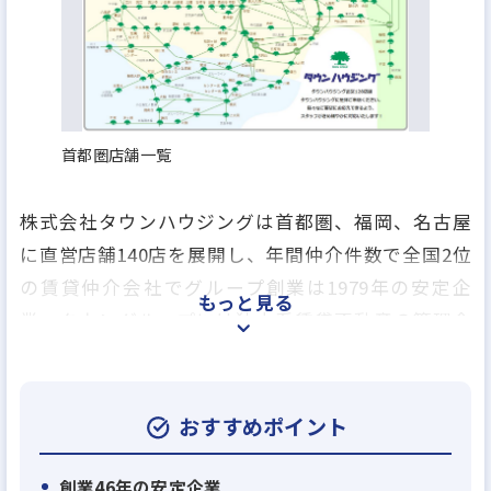
首都圏店舗一覧
株式会社タウンハウジングは首都圏、福岡、名古屋
に直営店舗140店を展開し、年間仲介件数で全国2位
の賃貸仲介会社でグループ創業は1979年の安定企
もっと見る
業、タウングループには独立系賃貸不動産の管理会
社のアレップスのほか、売買仲介業、アパートの建
築業、賃貸保証業、損害保険の代理業、引越事業や
飲食事業を行う会社など、グループ全17社で総合生
おすすめポイント
活関連のあらゆるサービスを提供しております。
創業46年の安定企業