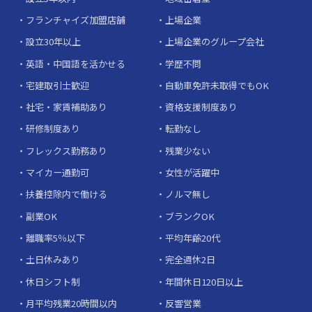
フランチャイズ加盟店舗
上場企業
設立30年以上
上場企業のグループ会社
英語・中国語を活かせる
学歴不問
宅建取引士歓迎
自動車免許未取得でもOK
社宅・家賃補助あり
資格支援制度あり
研修制度あり
転勤なし
フレックス勤務あり
残業少ない
マイカー通勤可
女性が活躍中
扶養控除内で働ける
ノルマ無し
副業OK
ブランクOK
離職率5％以下
平均年齢20代
土日休みあり
完全週休2日
休日シフト制
年間休日120日以上
月平均残業20時間以内
反響営業