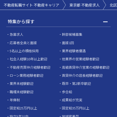
不動産転職サイト 不動産キャリア
東京都 不動産求人
北区
特集から探す
急募求人
幹部候補募集
応募者全員と面接
面接1回
5名以上の積極採用
業界経験者優遇
社会人経験10年以上歓迎
他業界の営業経験者歓迎
不動産売買仲介経験者歓迎
高級賃貸仲介営業の経験者歓迎
ローン業務経験者歓迎
賃貸仲介の店長経験者歓迎
業界未経験歓迎
既卒・第2新卒歓迎
職種未経験歓迎
歩合給
年俸制
成果給が充実
固定給25万円以上
固定給35万円以上
設立5年以内
地域密着型