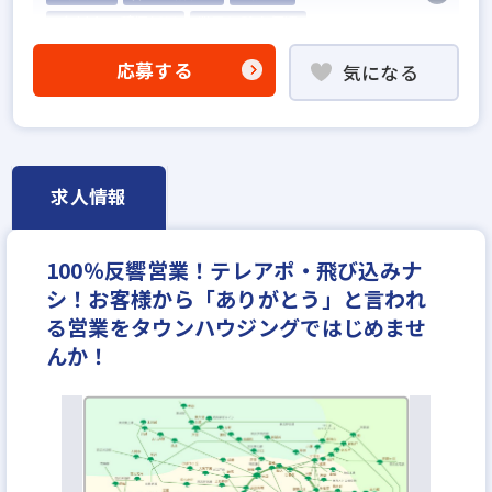
5名以上の積極採用
業界経験者優遇
他業界の営業経験者歓迎
応募する
気になる
不動産売買仲介経験者歓迎
高級賃貸仲介営業の経験者歓迎
賃貸仲介の店長経験者歓迎
業界未経験歓迎
既卒・第2新卒歓迎
職種未経験歓迎
歩合給
求人情報
成果給が充実
固定給25万円以上
地域密着型
設立30年以上
学歴不問
宅建取引士歓迎
100％反響営業！テレアポ・飛び込みナ
社宅・家賃補助あり
資格支援制度あり
シ！お客様から「ありがとう」と言われ
研修制度あり
転勤なし
残業少ない
る営業をタウンハウジングではじめませ
女性が活躍中
ノルマ無し
離職率5％以下
んか！
平均年齢20代
休日シフト制
反響営業