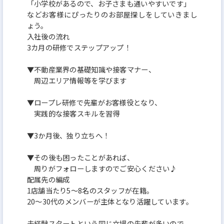
「小学校があるので、お子さまも通いやすいです」
などお客様にぴったりのお部屋探しをしていきまし
ょう。
入社後の流れ
3カ月の研修でステップアップ！
▼不動産業界の基礎知識や接客マナー、
周辺エリア情報等を学びます
▼ロープレ研修で先輩がお客様役となり、
実践的な接客スキルを習得
▼3か月後、独り立ちへ！
▼その後も困ったことがあれば、
周りがフォローしますのでご安心ください♪
配属先の編成
1店舗当たり5～8名のスタッフが在籍。
20～30代のメンバーが主体となり活躍しています。
未経験スタートという同じ立場の先輩が多いので、