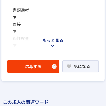
書類選考
▼
面接
▼
適性検査
もっと見る
▼
内定
※面接は場合により2回になる可能性がござ
気になる
応募する
います
※ご応募から内定までの期間は、2週間～1ヶ
月を予定しています
※応募から1ヶ月以内に入社可能です
※面接日、入社日はお気軽にご相談ください
この求人の関連ワード