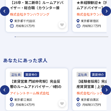
【25卒・第二新卒】ルームアドバ
★未経験歓迎★【完
イザー・総合職（カウンター接
ムアドバイザー】賞与
客）賞与年3回／直営140店舗の
回長期休暇あり／約5万
株式会社タウンハウジング
株式会社タウンハウジ
老舗安定企業
中から好きな物件に
東京都千代田区
東京都新宿区
度、家賃補助50％／直
月給制25万円
月給制27万円
で地域密着！
あなたにあった求人
正社員
賃貸仲介
正社員
賃貸仲介
【賃貸営業 門前仲町駅】完全反
【経験者採用】完全
響のルームアドバイザー／9割の
産賃貸営業 | 上場企業
営業が20代です！活気のある会社
日 | 賞与年2回 | 
アイレントホーム株式会社
株式会社バレッグス
で働きませんか♪
東京都江東区
東京都目黒区
月給制24万円
月給制35万円