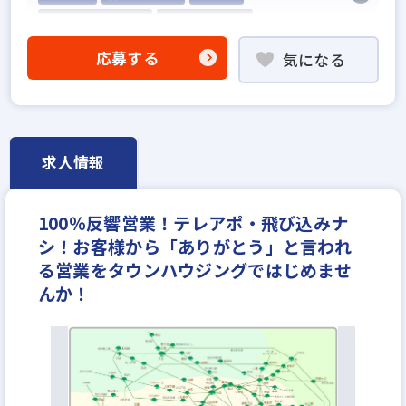
5名以上の積極採用
業界経験者優遇
他業界の営業経験者歓迎
応募する
気になる
不動産売買仲介経験者歓迎
高級賃貸仲介営業の経験者歓迎
賃貸仲介の店長経験者歓迎
業界未経験歓迎
既卒・第2新卒歓迎
職種未経験歓迎
歩合給
求人情報
成果給が充実
固定給25万円以上
地域密着型
設立30年以上
学歴不問
宅建取引士歓迎
100％反響営業！テレアポ・飛び込みナ
社宅・家賃補助あり
資格支援制度あり
シ！お客様から「ありがとう」と言われ
研修制度あり
転勤なし
残業少ない
る営業をタウンハウジングではじめませ
女性が活躍中
ノルマ無し
離職率5％以下
んか！
平均年齢20代
休日シフト制
反響営業