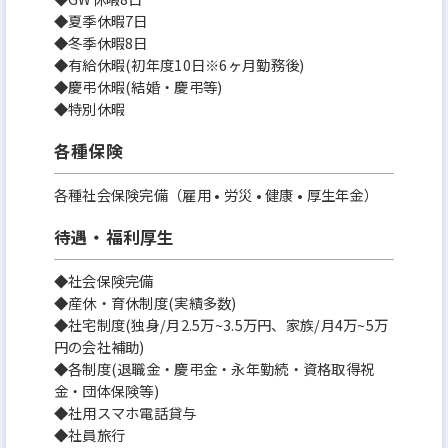
◆夏季休暇7日
◆冬季休暇8日
◆有給休暇(初年度10日※6ヶ月勤務後)
◆慶弔休暇(結婚・慶弔等)
◆特別休暇
各種保険
各種社会保険完備（雇用 • 労災 • 健康 • 厚生年金）
待遇・福利厚生
◆社会保険完備
◆産休・育休制度(実績多数)
◆社宅制度(独身/月2.5万~3.5万円、家族/月4万~5万
円の会社補助)
◆各制度(退職金・慶弔金・永年勤続・資格取得祝
金・団体保険等)
◆社用スマホ電話貸与
◆社員旅行