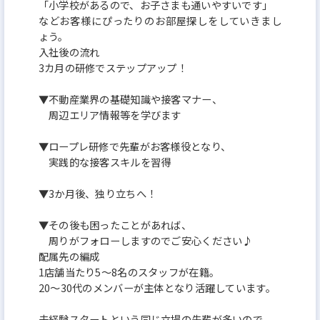
「小学校があるので、お子さまも通いやすいです」
などお客様にぴったりのお部屋探しをしていきまし
ょう。
入社後の流れ
3カ月の研修でステップアップ！
▼不動産業界の基礎知識や接客マナー、
周辺エリア情報等を学びます
▼ロープレ研修で先輩がお客様役となり、
実践的な接客スキルを習得
▼3か月後、独り立ちへ！
▼その後も困ったことがあれば、
周りがフォローしますのでご安心ください♪
配属先の編成
1店舗当たり5～8名のスタッフが在籍。
20～30代のメンバーが主体となり活躍しています。
未経験スタートという同じ立場の先輩が多いので、