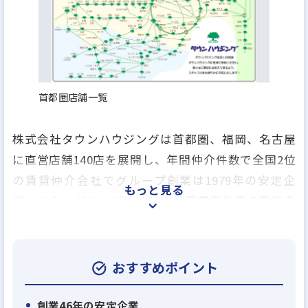
首都圏店舗一覧
株式会社タウンハウジングは首都圏、福岡、名古屋
に直営店舗140店を展開し、年間仲介件数で全国2位
の賃貸仲介会社でグループ創業は1979年の安定企
もっと見る
業、タウングループには独立系賃貸不動産の管理会
社のアレップスのほか、売買仲介業、アパートの建
築業、賃貸保証業、損害保険の代理業、引越事業や
飲食事業を行う会社など、グループ全17社で総合生
おすすめポイント
活関連のあらゆるサービスを提供しております。
創業46年の安定企業