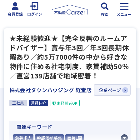
会員登録
ログイン
検索
メニュー
★未経験歓迎★【完全反響のルームア
ドバイザー】賞与年3回／年3回長期休
暇あり／約5万7000件の中から好きな
物件に住める社宅制度、家賃補助50％
／直営139店舗で地域密着！
株式会社タウンハウジング 経堂店
企業ページ
正社員
賃貸仲介
未経験者OK
関連キーワード
急募求人
幹部候補募集
面接1回