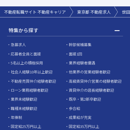
不動産転職サイト 不動産キャリア
東京都 不動産求人
世田
特集から探す
急募求人
幹部候補募集
応募者全員と面接
面接1回
5名以上の積極採用
業界経験者優遇
社会人経験10年以上歓迎
他業界の営業経験者歓迎
不動産売買仲介経験者歓迎
高級賃貸仲介営業の経験者歓迎
ローン業務経験者歓迎
賃貸仲介の店長経験者歓迎
業界未経験歓迎
既卒・第2新卒歓迎
職種未経験歓迎
歩合給
年俸制
成果給が充実
固定給25万円以上
固定給35万円以上