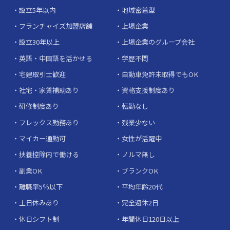
設立5年以内
地域密着型
フランチャイズ加盟店舗
上場企業
設立30年以上
上場企業のグループ会社
英語・中国語を活かせる
学歴不問
宅建取引士歓迎
自動車免許未取得でもOK
社宅・家賃補助あり
資格支援制度あり
研修制度あり
転勤なし
フレックス勤務あり
残業少ない
マイカー通勤可
女性が活躍中
扶養控除内で働ける
ノルマ無し
副業OK
ブランクOK
離職率5％以下
平均年齢20代
土日休みあり
完全週休2日
休日シフト制
年間休日120日以上