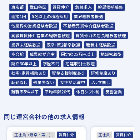
野球部
テニス部
忘年表彰式
東京都
世田谷区
賃貸仲介
急募求人
幹部候補募集
面接1回
5名以上の積極採用
業界経験者優遇
他業界の営業経験者歓迎
不動産売買仲介経験者歓迎
高級賃貸仲介営業の経験者歓迎
賃貸仲介の店長経験者歓迎
業界未経験歓迎
既卒・第2新卒歓迎
職種未経験歓迎
歩合給
成果給が充実
固定給25万円以上
地域密着型
設立30年以上
学歴不問
宅建取引士歓迎
社宅・家賃補助あり
資格支援制度あり
研修制度あり
転勤なし
残業少ない
女性が活躍中
ノルマ無し
離職率5％以下
平均年齢20代
休日シフト制
反響営業
同じ運営会社の他の求人情報
正社員（新卒・第二）
賃貸仲介
正社員
賃貸仲介