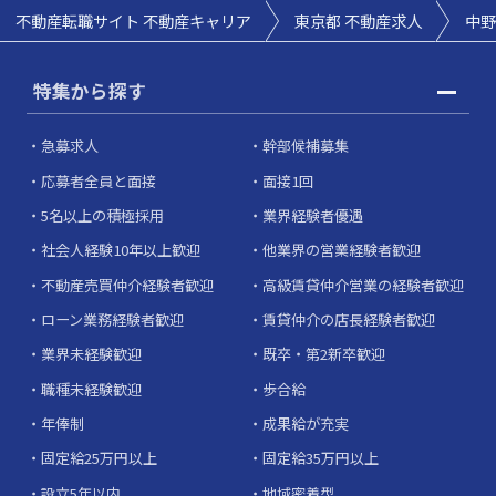
不動産転職サイト 不動産キャリア
東京都 不動産求人
中野
特集から探す
急募求人
幹部候補募集
応募者全員と面接
面接1回
5名以上の積極採用
業界経験者優遇
社会人経験10年以上歓迎
他業界の営業経験者歓迎
不動産売買仲介経験者歓迎
高級賃貸仲介営業の経験者歓迎
ローン業務経験者歓迎
賃貸仲介の店長経験者歓迎
業界未経験歓迎
既卒・第2新卒歓迎
職種未経験歓迎
歩合給
年俸制
成果給が充実
固定給25万円以上
固定給35万円以上
設立5年以内
地域密着型