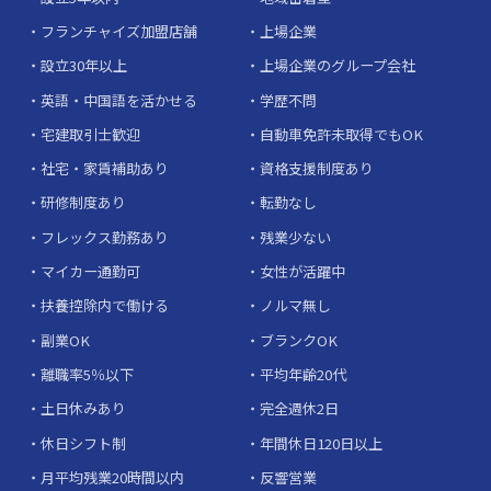
フランチャイズ加盟店舗
上場企業
設立30年以上
上場企業のグループ会社
英語・中国語を活かせる
学歴不問
宅建取引士歓迎
自動車免許未取得でもOK
社宅・家賃補助あり
資格支援制度あり
研修制度あり
転勤なし
フレックス勤務あり
残業少ない
マイカー通勤可
女性が活躍中
扶養控除内で働ける
ノルマ無し
副業OK
ブランクOK
離職率5％以下
平均年齢20代
土日休みあり
完全週休2日
休日シフト制
年間休日120日以上
月平均残業20時間以内
反響営業