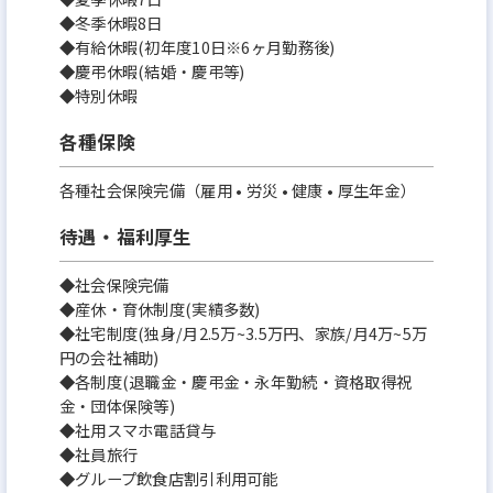
◆冬季休暇8日
◆有給休暇(初年度10日※6ヶ月勤務後)
◆慶弔休暇(結婚・慶弔等)
◆特別休暇
各種保険
各種社会保険完備（雇用 • 労災 • 健康 • 厚生年金）
待遇・福利厚生
◆社会保険完備
◆産休・育休制度(実績多数)
◆社宅制度(独身/月2.5万~3.5万円、家族/月4万~5万
円の会社補助)
◆各制度(退職金・慶弔金・永年勤続・資格取得祝
金・団体保険等)
◆社用スマホ電話貸与
◆社員旅行
◆グループ飲食店割引利用可能