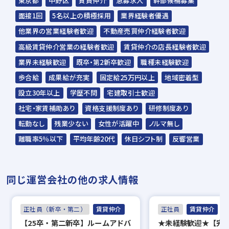
東京都
中野区
賃貸仲介
急募求人
幹部候補募集
面接1回
5名以上の積極採用
業界経験者優遇
他業界の営業経験者歓迎
不動産売買仲介経験者歓迎
高級賃貸仲介営業の経験者歓迎
賃貸仲介の店長経験者歓迎
業界未経験歓迎
既卒・第2新卒歓迎
職種未経験歓迎
歩合給
成果給が充実
固定給25万円以上
地域密着型
設立30年以上
学歴不問
宅建取引士歓迎
社宅・家賃補助あり
資格支援制度あり
研修制度あり
転勤なし
残業少ない
女性が活躍中
ノルマ無し
離職率5％以下
平均年齢20代
休日シフト制
反響営業
同じ運営会社の他の求人情報
正社員（新卒・第二）
賃貸仲介
正社員
賃貸仲介
【25卒・第二新卒】ルームアドバ
★未経験歓迎★【完