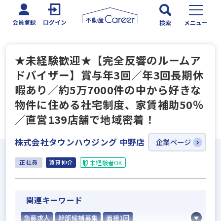
会員登録
ログイン
検索
メニュー
★未経験歓迎★【完全反響のルームア
ドバイザー】賞与年3回／年3回長期休
暇あり／約5万7000件の中から好きな
物件に住める社宅制度、家賃補助50％
／直営139店舗で地域密着！
株式会社タウンハウジング 中野店
企業ページ
正社員
賃貸仲介
未経験者OK
関連キーワード
急募求人
幹部候補募集
面接1回