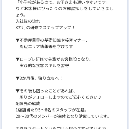
「小学校があるので、お子さまも通いやすいです」
などお客様にぴったりのお部屋探しをしていきまし
ょう。
入社後の流れ
3カ月の研修でステップアップ！
▼不動産業界の基礎知識や接客マナー、
周辺エリア情報等を学びます
▼ロープレ研修で先輩がお客様役となり、
実践的な接客スキルを習得
▼3か月後、独り立ちへ！
▼その後も困ったことがあれば、
周りがフォローしますのでご安心ください♪
配属先の編成
1店舗当たり5～8名のスタッフが在籍。
20～30代のメンバーが主体となり活躍しています。
未経験スタートという同じ立場の先輩が多いので、