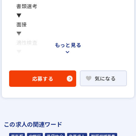
書類選考
▼
面接
▼
適性検査
もっと見る
▼
内定
※面接は場合により2回になる可能性がござ
気になる
応募する
います
※ご応募から内定までの期間は、2週間～1ヶ
月を予定しています
※応募から1ヶ月以内に入社可能です
※面接日、入社日はお気軽にご相談ください
この求人の関連ワード
野球部
テニス部
忘年表彰式