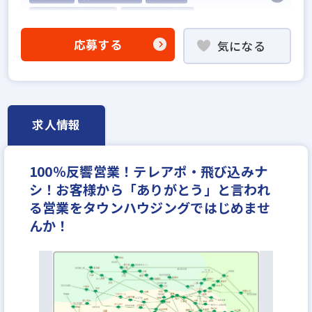
5名以上の積極採用
業界経験者優遇
他業界の営業経験者歓迎
応募する
気になる
不動産売買仲介経験者歓迎
高級賃貸仲介営業の経験者歓迎
賃貸仲介の店長経験者歓迎
業界未経験歓迎
既卒・第2新卒歓迎
職種未経験歓迎
歩合給
求人情報
成果給が充実
固定給25万円以上
地域密着型
設立30年以上
学歴不問
宅建取引士歓迎
100％反響営業！テレアポ・飛び込みナ
社宅・家賃補助あり
資格支援制度あり
シ！お客様から「ありがとう」と言われ
研修制度あり
転勤なし
残業少ない
る営業をタウンハウジングではじめませ
女性が活躍中
ノルマ無し
離職率5％以下
んか！
平均年齢20代
休日シフト制
反響営業