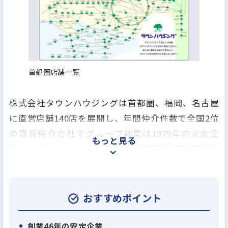
首都圏店舗一覧
株式会社タウンハウジングは首都圏、福岡、名古屋
に直営店舗140店を展開し、年間仲介件数で全国2位
の賃貸仲介会社でグループ創業は1979年の安定企
もっと見る
業、タウングループには独立系賃貸不動産の管理会
社のアレップスのほか、売買仲介業、アパートの建
築業、賃貸保証業、損害保険の代理業、引越事業や
飲食事業を行う会社など、グループ全17社で総合生
おすすめポイント
活関連のあらゆるサービスを提供しております。
創業46年の安定企業