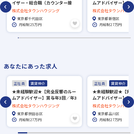
イザー・総合職（カウンター接
ムアドバイザー】賞与
客）賞与年3回／直営140店舗の
回長期休暇あり／約5万
株式会社タウンハウジング
株式会社タウンハウジ
老舗安定企業
中から好きな物件に
東京都千代田区
東京都新宿区
度、家賃補助50％／直
月給制25万円
月給制27万円
で地域密着！
あなたにあった求人
正社員
賃貸仲介
正社員
賃貸仲介
★未経験歓迎★【完全反響のルー
★未経験歓迎★【完
ムアドバイザー】賞与年3回／年3
ムアドバイザー】賞与
回長期休暇あり／約5万7000件の
回長期休暇あり／約5万
株式会社タウンハウジング
株式会社タウンハウジ
中から好きな物件に住める社宅制
中から好きな物件に
東京都世田谷区
東京都品川区
度、家賃補助50％／直営139店舗
度、家賃補助50％／直
月給制27万円
月給制27万円
で地域密着！
で地域密着！