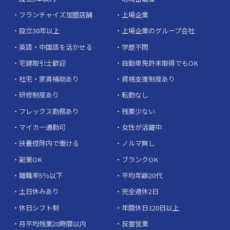
フランチャイズ加盟店舗
上場企業
設立30年以上
上場企業のグループ会社
英語・中国語を活かせる
学歴不問
宅建取引士歓迎
自動車免許未取得でもOK
社宅・家賃補助あり
資格支援制度あり
研修制度あり
転勤なし
フレックス勤務あり
残業少ない
マイカー通勤可
女性が活躍中
扶養控除内で働ける
ノルマ無し
副業OK
ブランクOK
離職率5％以下
平均年齢20代
土日休みあり
完全週休2日
休日シフト制
年間休日120日以上
月平均残業20時間以内
反響営業