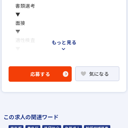
書類選考
▼
面接
▼
適性検査
もっと見る
▼
内定
※面接は場合により2回になる可能性がござ
気になる
応募する
います
※ご応募から内定までの期間は、2週間～1ヶ
月を予定しています
※応募から1ヶ月以内に入社可能です
※面接日、入社日はお気軽にご相談ください
この求人の関連ワード
野球部
テニス部
忘年表彰式