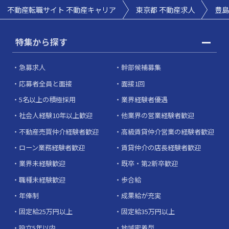
不動産転職サイト 不動産キャリア
東京都 不動産求人
豊島
特集から探す
急募求人
幹部候補募集
応募者全員と面接
面接1回
5名以上の積極採用
業界経験者優遇
社会人経験10年以上歓迎
他業界の営業経験者歓迎
不動産売買仲介経験者歓迎
高級賃貸仲介営業の経験者歓迎
ローン業務経験者歓迎
賃貸仲介の店長経験者歓迎
業界未経験歓迎
既卒・第2新卒歓迎
職種未経験歓迎
歩合給
年俸制
成果給が充実
固定給25万円以上
固定給35万円以上
設立5年以内
地域密着型