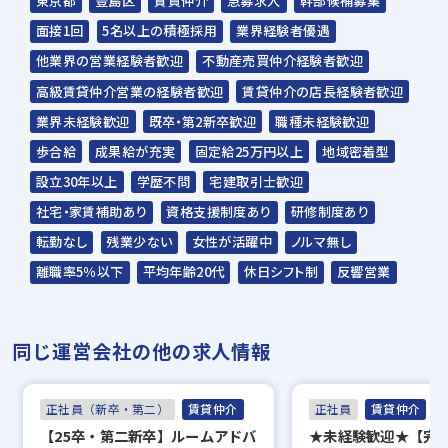
東京都
豊島区
賃貸仲介
急募求人
幹部候補募集
面接1回
5名以上の積極採用
業界経験者優遇
他業界の営業経験者歓迎
不動産売買仲介経験者歓迎
高級賃貸仲介営業の経験者歓迎
賃貸仲介の店長経験者歓迎
業界未経験歓迎
既卒・第2新卒歓迎
職種未経験歓迎
歩合給
成果給が充実
固定給25万円以上
地域密着型
設立30年以上
学歴不問
宅建取引士歓迎
社宅・家賃補助あり
資格支援制度あり
研修制度あり
転勤なし
残業少ない
女性が活躍中
ノルマ無し
離職率5％以下
平均年齢20代
休日シフト制
反響営業
同じ運営会社の他の求人情報
正社員（新卒・第二）
賃貸仲介
正社員
賃貸仲介
【25卒・第二新卒】ルームアドバ
★未経験歓迎★【完