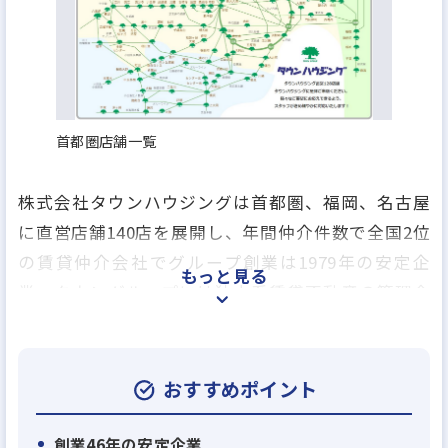
首都圏店舗一覧
株式会社タウンハウジングは首都圏、福岡、名古屋
に直営店舗140店を展開し、年間仲介件数で全国2位
の賃貸仲介会社でグループ創業は1979年の安定企
もっと見る
業、タウングループには独立系賃貸不動産の管理会
社のアレップスのほか、売買仲介業、アパートの建
築業、賃貸保証業、損害保険の代理業、引越事業や
飲食事業を行う会社など、グループ全17社で総合生
おすすめポイント
活関連のあらゆるサービスを提供しております。
創業46年の安定企業