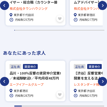
イザー・総合職（カウンター接
ムアドバイザー】賞与
客）賞与年3回／直営140店舗の
回長期休暇あり／約5万
株式会社タウンハウジング
株式会社タウンハウジ
老舗安定企業
中から好きな物件に
東京都千代田区
東京都新宿区
度、家賃補助50％／直
月給制25万円
月給制27万円
で地域密着！
あなたにあった求人
正社員
賃貸仲介
正社員
賃貸仲介
品川・100％反響の賃貸仲介営業!
【渋谷】反響営業中
／未経験歓迎!／平均月収48万円
開業を支える法人コ
のルームアドバイザーを募集
グ営業｜年休129日
エーアイアールグループ
レスタンダード株式会
｜住宅・食事手当あ
東京都港区
東京都渋谷区
月給制28万円
月給制25万円