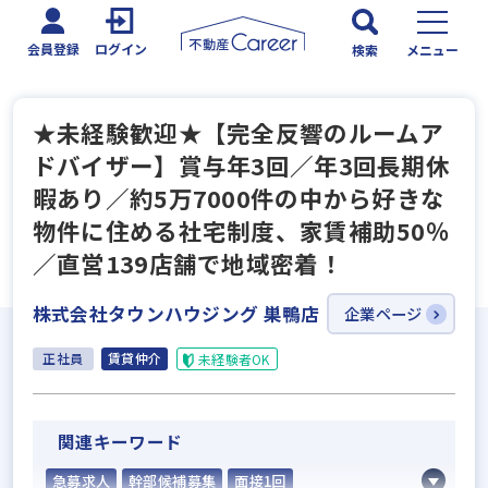
会員登録
ログイン
検索
メニュー
★未経験歓迎★【完全反響のルームア
ドバイザー】賞与年3回／年3回長期休
暇あり／約5万7000件の中から好きな
物件に住める社宅制度、家賃補助50％
／直営139店舗で地域密着！
株式会社タウンハウジング 巣鴨店
企業ページ
正社員
賃貸仲介
未経験者OK
関連キーワード
急募求人
幹部候補募集
面接1回