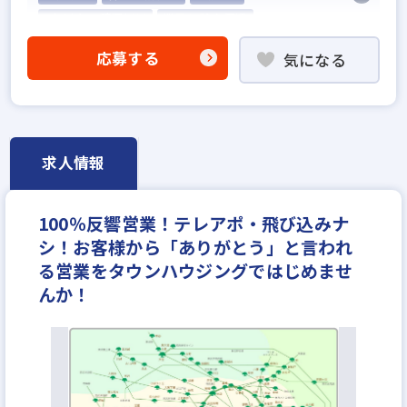
5名以上の積極採用
業界経験者優遇
他業界の営業経験者歓迎
応募する
気になる
不動産売買仲介経験者歓迎
高級賃貸仲介営業の経験者歓迎
賃貸仲介の店長経験者歓迎
業界未経験歓迎
既卒・第2新卒歓迎
職種未経験歓迎
歩合給
求人情報
成果給が充実
固定給25万円以上
地域密着型
設立30年以上
学歴不問
宅建取引士歓迎
100％反響営業！テレアポ・飛び込みナ
社宅・家賃補助あり
資格支援制度あり
シ！お客様から「ありがとう」と言われ
研修制度あり
転勤なし
残業少ない
る営業をタウンハウジングではじめませ
女性が活躍中
ノルマ無し
離職率5％以下
んか！
平均年齢20代
休日シフト制
反響営業