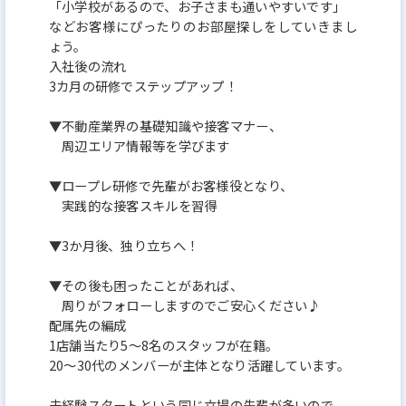
「小学校があるので、お子さまも通いやすいです」
などお客様にぴったりのお部屋探しをしていきまし
ょう。
入社後の流れ
3カ月の研修でステップアップ！
▼不動産業界の基礎知識や接客マナー、
周辺エリア情報等を学びます
▼ロープレ研修で先輩がお客様役となり、
実践的な接客スキルを習得
▼3か月後、独り立ちへ！
▼その後も困ったことがあれば、
周りがフォローしますのでご安心ください♪
配属先の編成
1店舗当たり5～8名のスタッフが在籍。
20～30代のメンバーが主体となり活躍しています。
未経験スタートという同じ立場の先輩が多いので、