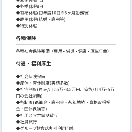
◆冬季休暇8日
◆有給休暇(初年度10日※6ヶ月勤務後)
◆慶弔休暇(結婚・慶弔等)
◆特別休暇
各種保険
各種社会保険完備（雇用 • 労災 • 健康 • 厚生年金）
待遇・福利厚生
◆社会保険完備
◆産休・育休制度(実績多数)
◆社宅制度(独身/月2.5万~3.5万円、家族/月4万~5万
円の会社補助)
◆各制度(退職金・慶弔金・永年勤続・資格取得祝
金・団体保険等)
◆社用スマホ電話貸与
◆社員旅行
◆グループ飲食店割引利用可能