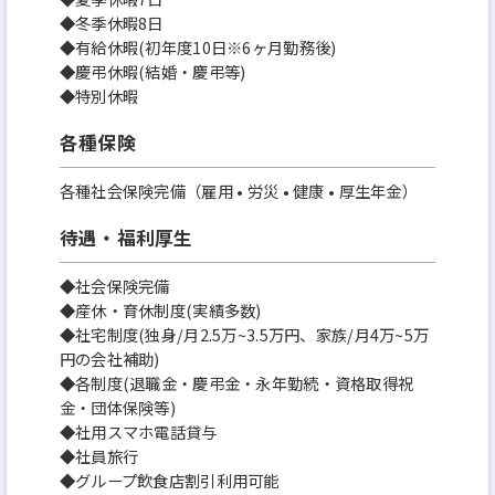
◆冬季休暇8日
◆有給休暇(初年度10日※6ヶ月勤務後)
◆慶弔休暇(結婚・慶弔等)
◆特別休暇
各種保険
各種社会保険完備（雇用 • 労災 • 健康 • 厚生年金）
待遇・福利厚生
◆社会保険完備
◆産休・育休制度(実績多数)
◆社宅制度(独身/月2.5万~3.5万円、家族/月4万~5万
円の会社補助)
◆各制度(退職金・慶弔金・永年勤続・資格取得祝
金・団体保険等)
◆社用スマホ電話貸与
◆社員旅行
◆グループ飲食店割引利用可能