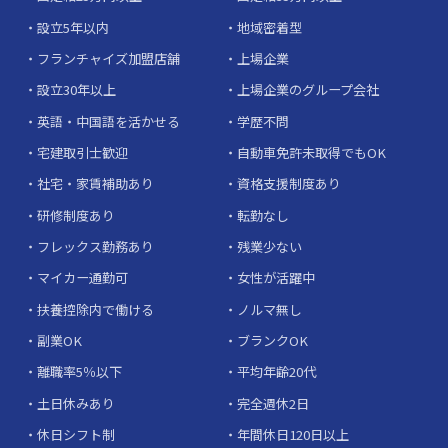
設立5年以内
地域密着型
フランチャイズ加盟店舗
上場企業
設立30年以上
上場企業のグループ会社
英語・中国語を活かせる
学歴不問
宅建取引士歓迎
自動車免許未取得でもOK
社宅・家賃補助あり
資格支援制度あり
研修制度あり
転勤なし
フレックス勤務あり
残業少ない
マイカー通勤可
女性が活躍中
扶養控除内で働ける
ノルマ無し
副業OK
ブランクOK
離職率5％以下
平均年齢20代
土日休みあり
完全週休2日
休日シフト制
年間休日120日以上