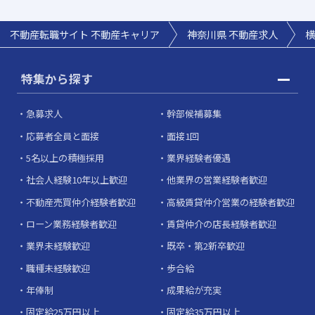
不動産転職サイト 不動産キャリア
神奈川県 不動産求人
横
特集から探す
急募求人
幹部候補募集
応募者全員と面接
面接1回
5名以上の積極採用
業界経験者優遇
社会人経験10年以上歓迎
他業界の営業経験者歓迎
不動産売買仲介経験者歓迎
高級賃貸仲介営業の経験者歓迎
ローン業務経験者歓迎
賃貸仲介の店長経験者歓迎
業界未経験歓迎
既卒・第2新卒歓迎
職種未経験歓迎
歩合給
年俸制
成果給が充実
固定給25万円以上
固定給35万円以上