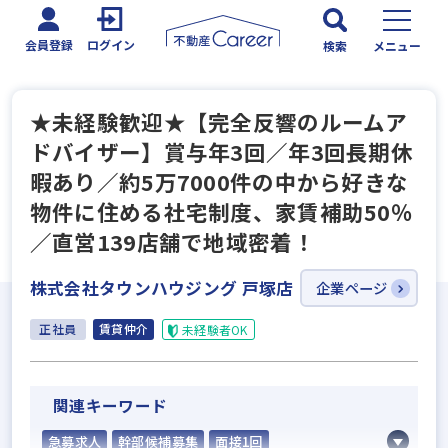
会員登録
ログイン
検索
メニュー
★未経験歓迎★【完全反響のルームア
ドバイザー】賞与年3回／年3回長期休
暇あり／約5万7000件の中から好きな
物件に住める社宅制度、家賃補助50％
／直営139店舗で地域密着！
株式会社タウンハウジング 戸塚店
企業ページ
正社員
賃貸仲介
未経験者OK
関連キーワード
急募求人
幹部候補募集
面接1回