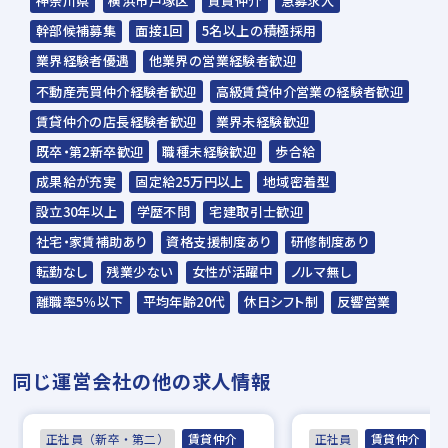
神奈川県
横浜市戸塚区
賃貸仲介
急募求人
幹部候補募集
面接1回
5名以上の積極採用
業界経験者優遇
他業界の営業経験者歓迎
不動産売買仲介経験者歓迎
高級賃貸仲介営業の経験者歓迎
賃貸仲介の店長経験者歓迎
業界未経験歓迎
既卒・第2新卒歓迎
職種未経験歓迎
歩合給
成果給が充実
固定給25万円以上
地域密着型
設立30年以上
学歴不問
宅建取引士歓迎
社宅・家賃補助あり
資格支援制度あり
研修制度あり
転勤なし
残業少ない
女性が活躍中
ノルマ無し
離職率5％以下
平均年齢20代
休日シフト制
反響営業
同じ運営会社の他の求人情報
正社員（新卒・第二）
賃貸仲介
正社員
賃貸仲介