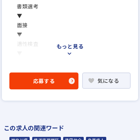
書類選考
▼
面接
▼
適性検査
もっと見る
▼
内定
※面接は場合により2回になる可能性がござ
気になる
応募する
います
※ご応募から内定までの期間は、2週間～1ヶ
月を予定しています
※応募から1ヶ月以内に入社可能です
※面接日、入社日はお気軽にご相談ください
この求人の関連ワード
野球部
テニス部
忘年表彰式