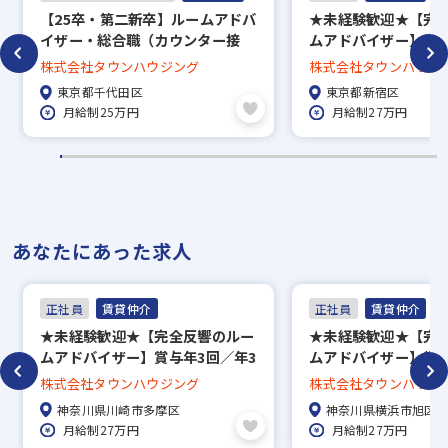
【25卒・第二新卒】ルームアドバ
★未経験歓迎★【完
イザー・総合職（カウンター接
ムアドバイザー】賞与
客）賞与年3回／直営140店舗の
回長期休暇あり／約5万
株式会社タウンハウジング
株式会社タウンハウジ
老舗安定企業
中から好きな物件に
東京都千代田区
東京都新宿区
度、家賃補助50％／直
月給制25万円
月給制27万円
で地域密着！
あなたにあった求人
正社員
賃貸仲介
正社員
賃貸仲介
★未経験歓迎★【完全反響のルー
★未経験歓迎★【完
ムアドバイザー】賞与年3回／年3
ムアドバイザー】賞与
回長期休暇あり／約5万7000件の
回長期休暇あり／約5万
株式会社タウンハウジング
株式会社タウンハウジ
中から好きな物件に住める社宅制
中から好きな物件に
神奈川県川崎市多摩区
神奈川県横浜市旭区
度、家賃補助50％／直営139店舗
度、家賃補助50％／直
月給制27万円
月給制27万円
で地域密着！
で地域密着！