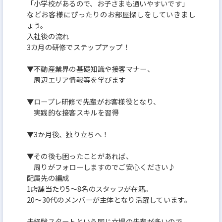
「小学校があるので、お子さまも通いやすいです」
などお客様にぴったりのお部屋探しをしていきまし
ょう。
入社後の流れ
3カ月の研修でステップアップ！
▼不動産業界の基礎知識や接客マナー、
周辺エリア情報等を学びます
▼ロープレ研修で先輩がお客様役となり、
実践的な接客スキルを習得
▼3か月後、独り立ちへ！
▼その後も困ったことがあれば、
周りがフォローしますのでご安心ください♪
配属先の編成
1店舗当たり5～8名のスタッフが在籍。
20～30代のメンバーが主体となり活躍しています。
未経験スタートという同じ立場の先輩が多いので、