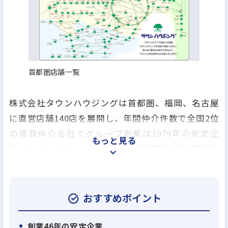
首都圏店舗一覧
株式会社タウンハウジングは首都圏、福岡、名古屋
に直営店舗140店を展開し、年間仲介件数で全国2位
の賃貸仲介会社でグループ創業は1979年の安定企
もっと見る
業、タウングループには独立系賃貸不動産の管理会
社のアレップスのほか、売買仲介業、アパートの建
築業、賃貸保証業、損害保険の代理業、引越事業や
飲食事業を行う会社など、グループ全17社で総合生
おすすめポイント
活関連のあらゆるサービスを提供しております。
創業46年の安定企業