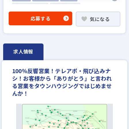
5名以上の積極採用
業界経験者優遇
他業界の営業経験者歓迎
応募する
気になる
不動産売買仲介経験者歓迎
高級賃貸仲介営業の経験者歓迎
賃貸仲介の店長経験者歓迎
業界未経験歓迎
既卒・第2新卒歓迎
職種未経験歓迎
歩合給
求人情報
成果給が充実
固定給25万円以上
地域密着型
設立30年以上
学歴不問
宅建取引士歓迎
100％反響営業！テレアポ・飛び込みナ
社宅・家賃補助あり
資格支援制度あり
シ！お客様から「ありがとう」と言われ
研修制度あり
転勤なし
残業少ない
る営業をタウンハウジングではじめませ
女性が活躍中
ノルマ無し
離職率5％以下
んか！
平均年齢20代
休日シフト制
反響営業