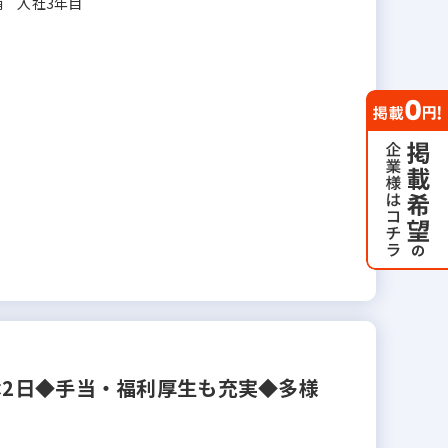
舗 入社3年目
休2日◆手当・福利厚生も充実◆多様