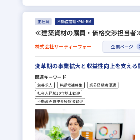
正社員
不動産管理・PM・BM
≪建築資材の購買・価格交渉担当者≫残
株式会社サーティーフォー
企業ページ
変革期の事業拡大と収益性向上を支える
関連キーワード
急募求人
幹部候補募集
業界経験者優遇
社会人経験10年以上歓迎
不動産売買仲介経験者歓迎