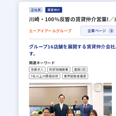
正社員
賃貸仲介
川崎・100％反響の賃貸仲介営業!
エーアイアールグループ
企業ページ
グループ16店舗を展開する賃貸仲介会社
す。
関連キーワード
急募求人
幹部候補募集
面接1回
5名以上の積極採用
業界経験者優遇