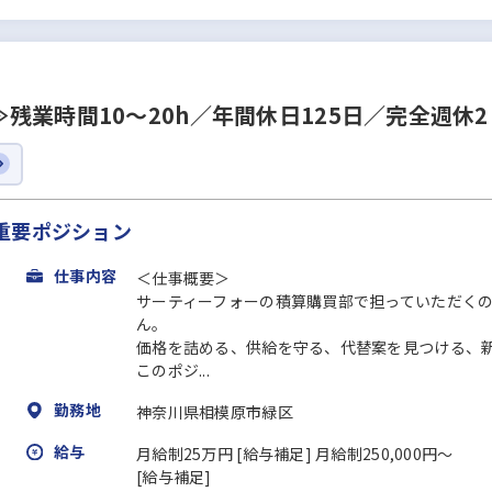
業時間10～20h／年間休日125日／完全週休2
重要ポジション
仕事内容
＜仕事概要＞
サーティーフォーの積算購買部で担っていただく
ん。
価格を詰める、供給を守る、代替案を見つける、新し
このポジ...
勤務地
神奈川県相模原市緑区
給与
月給制25万円 [給与補足] 月給制250,000円～
[給与補足]