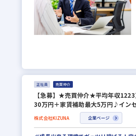
正社員
売買仲介
【急募】★売買仲介★平均年収122
30万円＋家賃補助最大5万円♪イン
株式会社KIZUNA
企業ページ