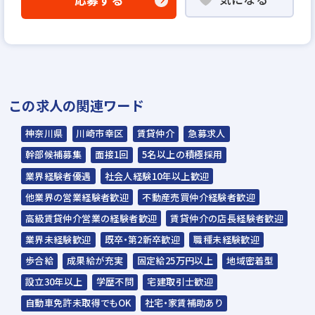
応募する
▼
書類選考
▼
面接（1回〜数回）
▼
この求人の関連ワード
内定
神奈川県
川崎市幸区
賃貸仲介
急募求人
※入社時期は相談に応じます。
幹部候補募集
面接1回
5名以上の積極採用
※現在、在職中の方も積極的にご応募くださ
業界経験者優遇
社会人経験10年以上歓迎
い。応募の秘密は厳守いたします。
他業界の営業経験者歓迎
不動産売買仲介経験者歓迎
高級賃貸仲介営業の経験者歓迎
賃貸仲介の店長経験者歓迎
業界未経験歓迎
既卒・第2新卒歓迎
職種未経験歓迎
歩合給
成果給が充実
固定給25万円以上
地域密着型
設立30年以上
学歴不問
宅建取引士歓迎
自動車免許未取得でもOK
社宅・家賃補助あり