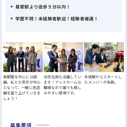
タートできるよう、サポートしていきます。
最寄駅より徒歩５分以内！
学歴不問！未経験者歓迎！経験者優遇！
≪入社いただくと≫
1ヶ月〜最大3ヶ月の研修期間があります！挨拶やビ
ジネスマナーなど社会人としての基礎から学びます。
最大3ヶ月の研修を終了しても、先輩社員のサポート
は継続。手厚いサポートの中でしっかりと成長して
いけますので未経験でも安心してください！ちなみ
に、現場に出て1時間で契約をいただけた未経験スタ
首都圏を中心に16店
女性社員も活躍してい
未経験からスタートし
ートの先輩もいます！
舗。私たち若手が中心
ます！アットホームな
たメンバーが多数。
4〜5名の同期と一緒に、最短3ヶ月でメンバーから主
となって、一緒に各店
職場なので誰でも親し
舗を盛り上げていきま
みやすい環境です。
任になることも可能。未経験でスタートした人の多
しょう！
くが、1年以内には主任となって活躍しています。目
指せ昇進！
なお、不動産営業のご経験をお持ちの方は、ヒアリ
募集要項