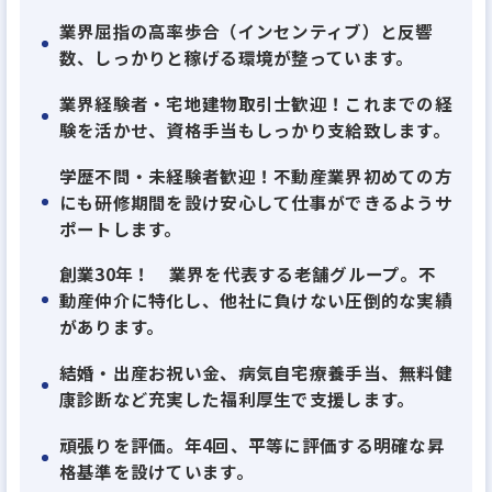
2025年10月に池袋店をオープンし、さらに2026年9
業界屈指の高率歩合（インセンティブ）と反響
月頃には蒲田店の出店も予定しており、事業はまさに
数、しっかりと稼げる環境が整っています。
拡大フェーズにあります。
業界経験者・宅地建物取引士歓迎！これまでの経
これに伴い、組織体制の強化を図るため、新たに10
験を活かせ、資格手当もしっかり支給致します。
名以上のルームアドバイザーをお迎えする予定です。
学歴不問・未経験者歓迎！不動産業界初めての方
にも研修期間を設け安心して仕事ができるようサ
当社は、若手が中心となって各店舗を盛り上げてい
ポートします。
ます。先輩社員の約9割が未経験入社。前職は美容
師、アパレル店員、飲食店のホールスタッフ、コン
創業30年！ 業界を代表する老舗グループ。不
動産仲介に特化し、他社に負けない圧倒的な実績
ビニでのレジ担当、システムエンジニア、事務など、
があります。
さまざまな経歴を持ったメンバーが集まっています。
働きやすさから、親友や兄弟を紹介して一緒に働い
結婚・出産お祝い金、病気自宅療養手当、無料健
康診断など充実した福利厚生で支援します。
ている社員も。あなたが仕事に対して不安に思うこ
との多くは、先輩社員が経験済みです。何か悩みが
頑張りを評価。年4回、平等に評価する明確な昇
あったら気軽に相談してください。安心して仕事をス
格基準を設けています。