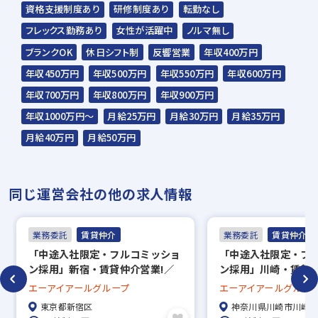
資格支援制度あり
研修制度あり
転勤なし
フレックス勤務あり
女性が活躍中
ノルマ無し
ブランクOK
休日シフト制
反響営業
年収400万円
年収450万円
年収500万円
年収550万円
年収600万円
年収700万円
年収800万円
年収900万円
年収1000万円～
月給25万円
月給30万円
月給35万円
月給40万円
月給50万円
同じ運営会社の他の求人情報
業務委託
賃貸仲介
業務委託
賃貸仲介
「中途入社限定・フルコミッショ
「中途入社限定・フ
ン採用」新宿・賃貸仲介営業!／
ン採用」川崎・賃貸仲
未経験歓迎!／完全歩合で年収
未経験歓迎!／完全歩
エーアイアールグループ
エーアイアールグルー
1,000万可能
1,000万可能
東京都新宿区
神奈川県川崎市川崎