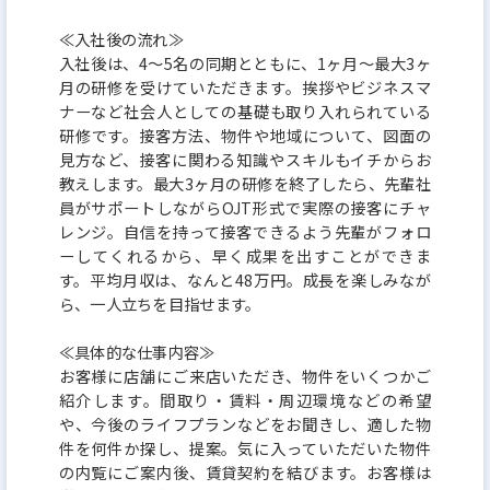
≪入社後の流れ≫
入社後は、4〜5名の同期とともに、1ヶ月〜最大3ヶ
月の研修を受けていただきます。挨拶やビジネスマ
ナーなど社会人としての基礎も取り入れられている
研修です。接客方法、物件や地域について、図面の
見方など、接客に関わる知識やスキルもイチからお
教えします。最大3ヶ月の研修を終了したら、先輩社
員がサポートしながらOJT形式で実際の接客にチャ
レンジ。自信を持って接客できるよう先輩がフォロ
ーしてくれるから、早く成果を出すことができま
す。平均月収は、なんと48万円。成長を楽しみなが
ら、一人立ちを目指せます。
≪具体的な仕事内容≫
お客様に店舗にご来店いただき、物件をいくつかご
紹介します。間取り・賃料・周辺環境などの希望
や、今後のライフプランなどをお聞きし、適した物
件を何件か探し、提案。気に入っていただいた物件
の内覧にご案内後、賃貸契約を結びます。お客様は