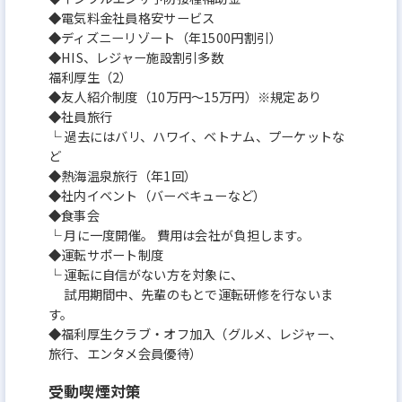
◆電気料金社員格安サービス
◆ディズニーリゾート（年1500円割引）
◆HIS、レジャー施設割引多数
福利厚生（2）
◆友人紹介制度（10万円～15万円）※規定あり
◆社員旅行
└ 過去にはバリ、ハワイ、ベトナム、プーケットな
ど
◆熱海温泉旅行（年1回）
◆社内イベント（バーベキューなど）
◆食事会
└ 月に一度開催。 費用は会社が負担します。
◆運転サポート制度
└ 運転に自信がない方を対象に、
試用期間中、先輩のもとで運転研修を行ないま
す。
◆福利厚生クラブ・オフ加入（グルメ、レジャー、
旅行、エンタメ会員優待）
受動喫煙対策