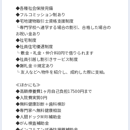
◆各種社会保険完備
◆フルコミッション制あり
◆宅地建物取引士資格支援制度
└専門学校へ通学する場合の割引、合格した場合の
お祝い金あり
◆社宅制度
◆社員住宅優遇制度
└ 敷金・礼金・仲介料0円で借りられます
◆社員引越し割引きサービス制度
◆謝礼金 ※規定あり
└ 友人などへ物件を紹介し、成約した際に支給。
≪ほかにも≫
◆高額療養費1ヶ月自己負担17500円まで
◆入院費実質0円
◆無料健康診断＋歯科検診
◆専門家へ無料健康相談
◆人間ドックMRI補助金
◆がん検査補助金
◆インフルエンザ予防接種補助金