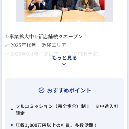
✨事業拡大中✨新店舗続々オープン！
✅ 2025年10月：池袋エリア
✅ 2026年9月頃：蒲田エリア（OPEN予定）
もっと見る
≪業績好調につき、10名以上を積極採用！≫
首都圏を中心に16店舗の不動産仲介店舗を展開する
当グループ。30年近い歴史で培った集客ノウハウと
おすすめポイント
物件管理会社との強固な信頼関係を武器に、お客様
からの反響は右肩上がり。安定した経営基盤を築い
フルコミッション（完全歩合）制！ ※中途入社
限定
ています。
年収1,000万円以上の社員、多数活躍！