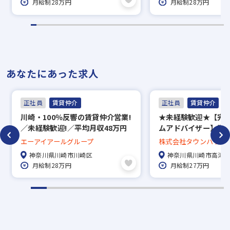
月給制28万円
月給制28万円
あなたにあった求人
正社員
賃貸仲介
正社員
賃貸仲介
川崎・100％反響の賃貸仲介営業!
★未経験歓迎★【完
／未経験歓迎!／平均月収48万円
ムアドバイザー】賞与
のルームアドバイザーを募集
回長期休暇あり／約5万
エーアイアールグループ
株式会社タウンハウジ
中から好きな物件に
神奈川県川崎市川崎区
神奈川県川崎市高津
度、家賃補助50％／直
月給制28万円
月給制27万円
で地域密着！