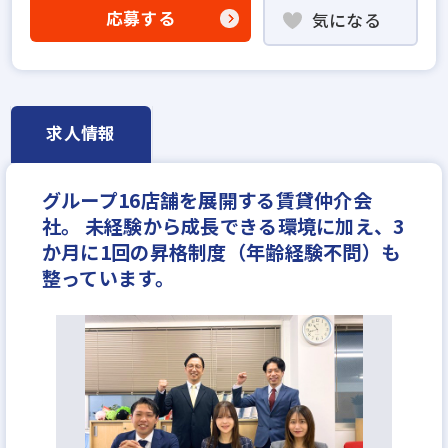
社会人経験10年以上歓迎
他業界の営業経験者歓迎
応募する
気になる
不動産売買仲介経験者歓迎
高級賃貸仲介営業の経験者歓迎
賃貸仲介の店長経験者歓迎
業界未経験歓迎
既卒・第2新卒歓迎
職種未経験歓迎
歩合給
求人情報
成果給が充実
固定給25万円以上
地域密着型
設立30年以上
学歴不問
宅建取引士歓迎
グループ16店舗を展開する賃貸仲介会
自動車免許未取得でもOK
社宅・家賃補助あり
社。 未経験から成長できる環境に加え、3
資格支援制度あり
研修制度あり
転勤なし
か月に1回の昇格制度（年齢経験不問）も
フレックス勤務あり
女性が活躍中
ノルマ無し
整っています。
ブランクOK
休日シフト制
反響営業
年収400万円
年収450万円
年収500万円
年収550万円
年収600万円
年収700万円
年収800万円
年収900万円
年収1000万円～
月給25万円
月給30万円
月給35万円
月給40万円
月給50万円