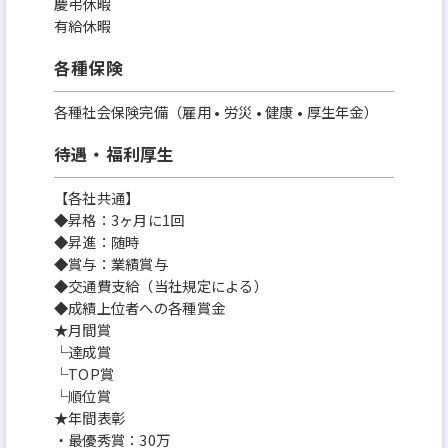
慶弔休暇
有給休暇
各種保険
各種社会保険完備（雇用 • 労災 • 健康 • 厚生年金）
待遇・福利厚生
【各社共通】
◆昇格：3ヶ月に1回
◆昇進：随時
◆賞与：業績賞与
◆交通費支給（当社規定による）
◆成績上位者への各種賞金
★月間賞
└達成賞
└TOP賞
└順位賞
★年間表彰
・最優秀賞：30万