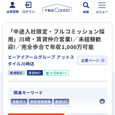
会員登録
ログイン
検索
メニュー
「中途入社限定・フルコミッション採
用」川崎・賃貸仲介営業!／未経験歓
迎!／完全歩合で年収1,000万可能
エーアイアールグループ アットス
企業ページ
タイル川崎店
業務委託
賃貸仲介
未経験者OK
関連キーワード
急募求人
幹部候補募集
面接1回
5名以上の積極採用
業界経験者優遇