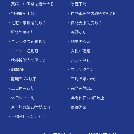
英語・中国語を活かせる
学歴不問
宅建取引士歓迎
自動車免許未取得でもOK
社宅・家賃補助あり
資格支援制度あり
研修制度あり
転勤なし
フレックス勤務あり
残業少ない
マイカー通勤可
女性が活躍中
扶養控除内で働ける
ノルマ無し
副業OK
ブランクOK
離職率5％以下
平均年齢20代
土日休みあり
完全週休2日
休日シフト制
年間休日120日以上
月平均残業20時間以内
反響営業
不動産ITベンチャー