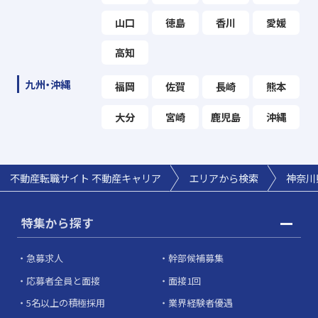
山口
徳島
香川
愛媛
高知
九州・沖縄
福岡
佐賀
長崎
熊本
大分
宮崎
鹿児島
沖縄
不動産転職サイト 不動産キャリア
エリアから検索
神奈川
特集から探す
急募求人
幹部候補募集
応募者全員と面接
面接1回
5名以上の積極採用
業界経験者優遇