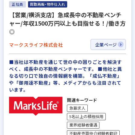
正社員
買取再販・物件仕入れ
【営業/横浜支店】急成長中の不動産ベンチ
ャー/年収1500万円以上も目指せる！/働き方
◎
マークスライフ株式会社
企業ページ
■当社は不動産を通じて世の中の困りごとを解決す
べく、成長中の不動産ベンチャーです。 ■他社と異
なる切り口で独自の情報網を構築。「成仏不動産」
や「御用達不動産」等、メディアからも注目されて
います。
関連キーワード
急募求人
5名以上の積極採用
業界経験者優遇
不動産売買仲介経験者歓迎