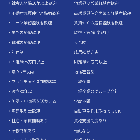
社会人経験10年以上歓迎
他業界の営業経験者歓迎
不動産売買仲介経験者歓迎
高級賃貸仲介営業の経験者歓迎
ローン業務経験者歓迎
賃貸仲介の店長経験者歓迎
業界未経験歓迎
既卒・第2新卒歓迎
職種未経験歓迎
歩合給
年俸制
成果給が充実
固定給25万円以上
固定給35万円以上
設立5年以内
地域密着型
フランチャイズ加盟店舗
上場企業
設立30年以上
上場企業のグループ会社
英語・中国語を活かせる
学歴不問
宅建取引士歓迎
自動車免許未取得でもOK
社宅・家賃補助あり
資格支援制度あり
研修制度あり
転勤なし