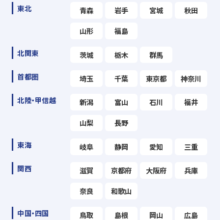
東北
青森
岩手
宮城
秋田
山形
福島
北関東
茨城
栃木
群馬
首都圏
埼玉
千葉
東京都
神奈川
北陸・甲信越
新潟
富山
石川
福井
山梨
長野
東海
岐阜
静岡
愛知
三重
関西
滋賀
京都府
大阪府
兵庫
奈良
和歌山
中国・四国
鳥取
島根
岡山
広島