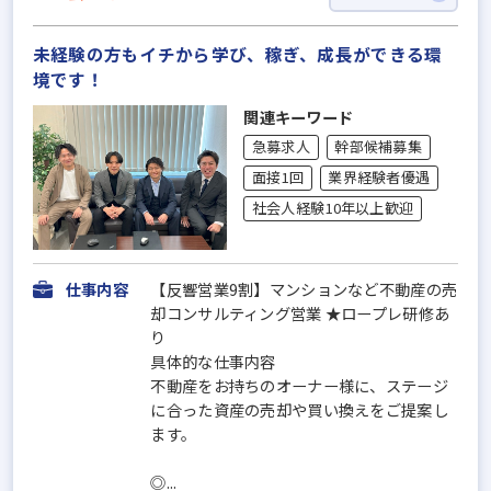
未経験の方もイチから学び、稼ぎ、成長ができる環
境です！
関連キーワード
急募求人
幹部候補募集
面接1回
業界経験者優遇
社会人経験10年以上歓迎
仕事内容
【反響営業9割】マンションなど不動産の売
却コンサルティング営業 ★ロープレ研修あ
り
具体的な仕事内容
不動産をお持ちのオーナー様に、ステージ
に合った資産の売却や買い換えをご提案し
ます。
◎...