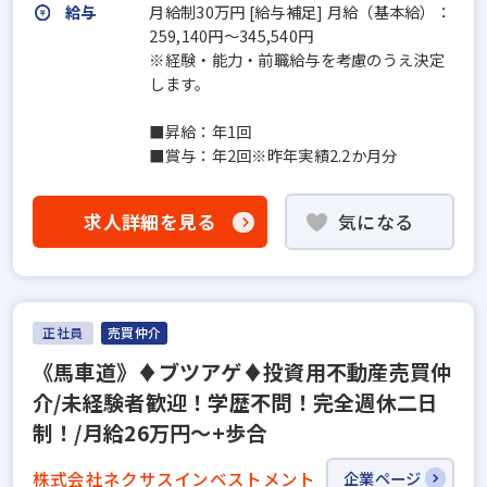
給与
月給制30万円 [給与補足] 月給（基本給）：
259,140円～345,540円
※経験・能力・前職給与を考慮のうえ決定
します。
■昇給：年1回
■賞与：年2回※昨年実績2.2か月分
求人詳細を見る
気になる
正社員
売買仲介
《馬車道》♦ブツアゲ♦投資用不動産売買仲
介/未経験者歓迎！学歴不問！完全週休二日
制！/月給26万円～+歩合
株式会社ネクサスインベストメント
企業ページ