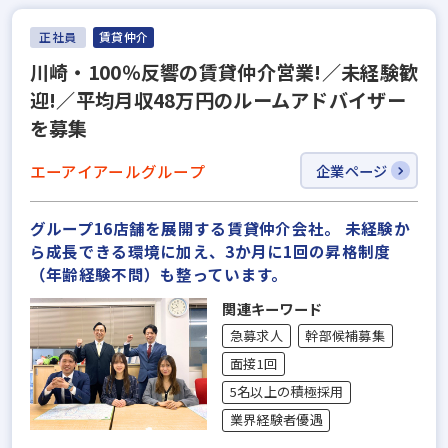
正社員
賃貸仲介
川崎・100％反響の賃貸仲介営業!／未経験歓
迎!／平均月収48万円のルームアドバイザー
を募集
エーアイアールグループ
企業ページ
グループ16店舗を展開する賃貸仲介会社。 未経験か
ら成長できる環境に加え、3か月に1回の昇格制度
（年齢経験不問）も整っています。
関連キーワード
急募求人
幹部候補募集
面接1回
5名以上の積極採用
業界経験者優遇