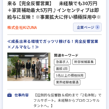
来る【完全反響営業】 未経験でも30万円
＋家賃補助最大5万円♪インセンティブは即
給与に反映！※事業拡大に伴い積極採用中※
株式会社KIZUNA
企業ページ
≪成長出来る環境でガッツリ稼げる！完全反響営業
×ノルマなし！≫
関連キーワード
急募求人
幹部候補募集
面接1回
5名以上の積極採用
業界経験者優遇
仕事内容
【圧倒的な反響数＆成約まで「2名体制」で
フルサポート。未経験からプロのコンサル
タントへ。】