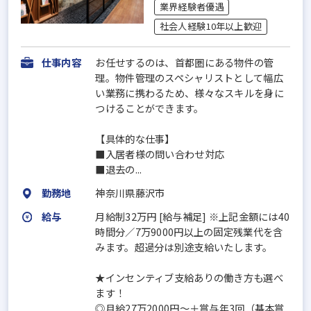
業界経験者優遇
社会人経験10年以上歓迎
仕事内容
お任せするのは、首都圏にある物件の管
理。物件管理のスペシャリストとして幅広
い業務に携わるため、様々なスキルを身に
つけることができます。
【具体的な仕事】
■入居者様の問い合わせ対応
■退去の...
勤務地
神奈川県藤沢市
給与
月給制32万円 [給与補足] ※上記金額には40
時間分／7万9000円以上の固定残業代を含
みます。超過分は別途支給いたします。
★インセンティブ支給ありの働き方も選べ
ます！
◎月給27万2000円～＋賞与年3回（基本賞