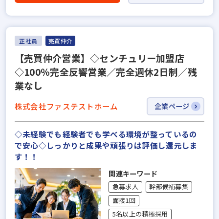
正社員
売買仲介
【売買仲介営業】◇センチュリー加盟店
◇100％完全反響営業／完全週休2日制／残
業なし
株式会社ファステストホーム
企業ページ
◇未経験でも経験者でも学べる環境が整っているの
で安心◇しっかりと成果や頑張りは評価し還元しま
す！！
関連キーワード
急募求人
幹部候補募集
面接1回
5名以上の積極採用