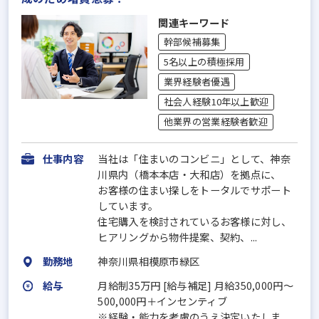
関連キーワード
幹部候補募集
5名以上の積極採用
業界経験者優遇
社会人経験10年以上歓迎
他業界の営業経験者歓迎
仕事内容
当社は「住まいのコンビニ」として、神奈
川県内（橋本本店・大和店）を拠点に、
お客様の住まい探しをトータルでサポート
しています。
住宅購入を検討されているお客様に対し、
ヒアリングから物件提案、契約、...
勤務地
神奈川県相模原市緑区
給与
月給制35万円 [給与補足] 月給350,000円～
500,000円＋インセンティブ
※経験・能力を考慮のうえ決定いたしま