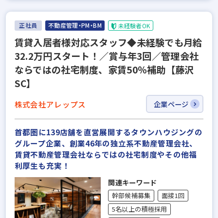
正社員
不動産管理・PM・BM
未経験者OK
賃貸入居者様対応スタッフ◆未経験でも月給
32.2万円スタート！／賞与年3回／管理会社
ならではの社宅制度、家賃50％補助【藤沢
SC】
株式会社アレップス
企業ページ
首都圏に139店舗を直営展開するタウンハウジングの
グループ企業、創業46年の独立系不動産管理会社、
賃貸不動産管理会社ならではの社宅制度やその他福
利厚生も充実！
関連キーワード
幹部候補募集
面接1回
5名以上の積極採用