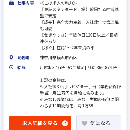
仕事内容
≪この求人の魅力≫
【東証スタンダード上場】確固たる経営基
盤で安定
【成長】完全実力主義／入社数年で管理職
も可能
【働きやすさ】年間休日120日以上／長期
連休あり
【稼ぐ】在籍1～2年未満の平...
勤務地
神奈川県横浜市西区
給与
月給制37万円 [給与補足] 月給 366,874 円 -
上記の金額は、
※入社後3カ月はビジター手当（業務給保障
手当）月11万円を月給に含みます。
※みなし残業代は、みなし労働の有無に関
わらず11時間分を、月1万68...
求人詳細を見る
気になる