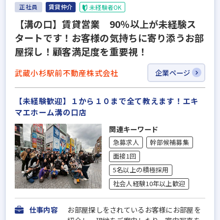
正社員
賃貸仲介
未経験者OK
【溝の口】賃貸営業 90％以上が未経験ス
タートです！お客様の気持ちに寄り添うお部
屋探し！顧客満足度を重要視！
武蔵小杉駅前不動産株式会社
企業ページ
【未経験歓迎】１から１０まで全て教えます！エキ
マエホーム溝の口店
関連キーワード
急募求人
幹部候補募集
面接1回
5名以上の積極採用
社会人経験10年以上歓迎
仕事内容
お部屋探しをされているお客様にお部屋を