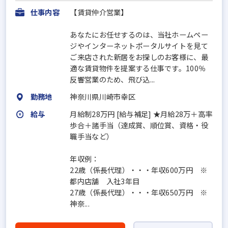
仕事内容
【賃貸仲介営業】
あなたにお任せするのは、当社ホームペー
ジやインターネットポータルサイトを見て
ご来店された新居をお探しのお客様に、最
適な賃貸物件を提案する仕事です。100％
反響営業のため、飛び込...
勤務地
神奈川県川崎市幸区
給与
月給制28万円 [給与補足] ★月給28万＋高率
歩合＋諸手当（達成賞、順位賞、資格・役
職手当など）
年収例：
22歳（係長代理）・・・年収600万円 ※
都内店舗 入社3年目
27歳（係長代理）・・・年収650万円 ※
神奈...