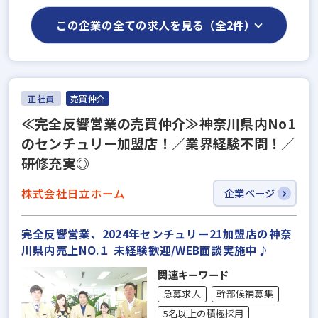
この企業の全ての求人を見る（全2件）
正社員
売買仲介
≪完全反響営業の売買仲介≫神奈川県内No1
のセンチュリー加盟店！／業界経験不問！／
研修充実◎
株式会社日立ホーム
企業ページ
完全反響営業、2024年センチュリー21加盟店の神奈
川県内売上NO.１ 未経験歓迎/WEB面談実施中♪
関連キーワード
急募求人
幹部候補募集
5名以上の積極採用