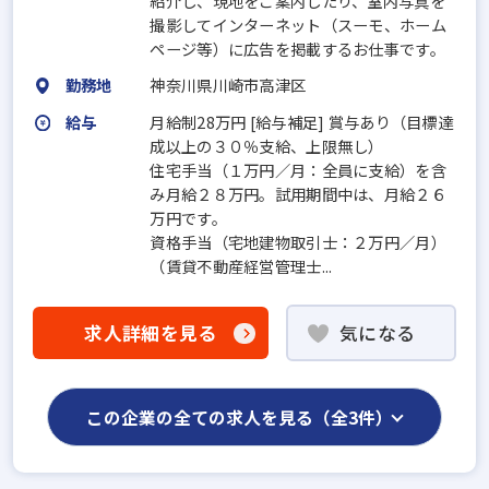
紹介し、現地をご案内したり、室内写真を
撮影してインターネット（スーモ、ホーム
ページ等）に広告を掲載するお仕事です。
勤務地
神奈川県川崎市高津区
給与
月給制28万円 [給与補足] 賞与あり（目標達
成以上の３０％支給、上限無し）
住宅手当（１万円／月：全員に支給）を含
み月給２８万円。試用期間中は、月給２６
万円です。
資格手当（宅地建物取引士：２万円／月）
（賃貸不動産経営管理士...
求人詳細を見る
気になる
この企業の全ての求人を見る（全3件）