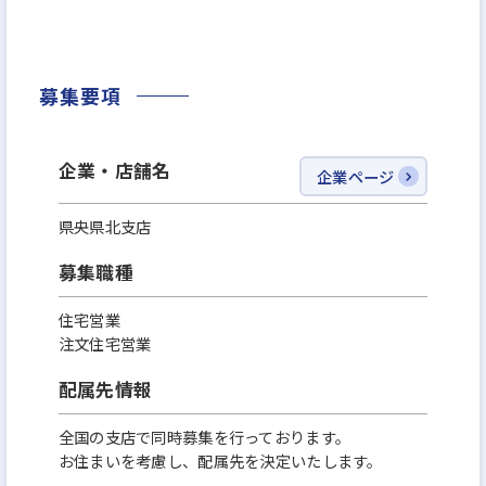
い評価を頂いています。
「日経ホームビルダー」の『売上高伸び率部門』で
募集要項
は全国トップクラス。
「スーモカウンター」からの紹介件数もトップクラ
スなど、数ある住宅会社の中からお客様に選んで頂
企業・店舗名
企業ページ
ける存在として事業拡大しています。
県央県北支店
募集職種
住宅営業
注文住宅営業
配属先情報
全国の支店で同時募集を行っております。
お住まいを考慮し、配属先を決定いたします。