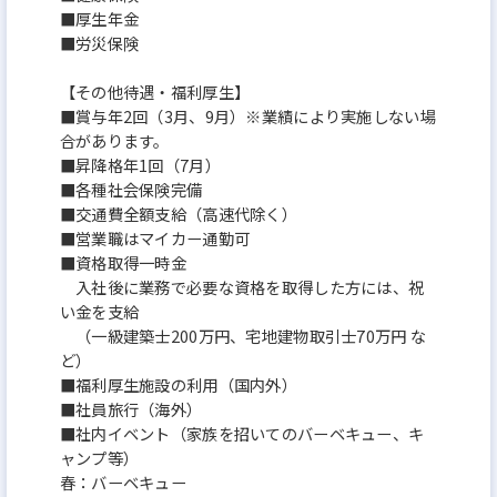
■厚生年金
■労災保険
【その他待遇・福利厚生】
■賞与年2回（3月、9月）※業績により実施しない場
合があります。
■昇降格年1回（7月）
■各種社会保険完備
■交通費全額支給（高速代除く）
■営業職はマイカー通勤可
■資格取得一時金
入社後に業務で必要な資格を取得した方には、祝
い金を支給
（一級建築士200万円、宅地建物取引士70万円 な
ど）
■福利厚生施設の利用（国内外）
■社員旅行（海外）
■社内イベント（家族を招いてのバーベキュー、キ
ャンプ等）
春：バーベキュー