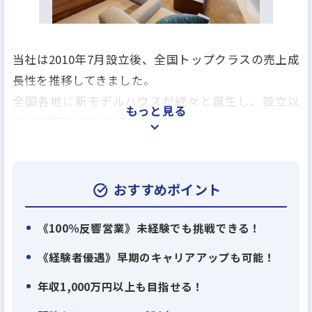
当社は2010年7月設立後、全国トップクラスの売上成
長性を推移してきました。
全国各地に新モデルハウスが続々と誕生し、設立以
もっと見る
来2桁増収を続けるアイ工務店。
他では経験できないスピードで事業拡大する当社の
一員として、あなたの可能性を試してみませんか？
おすすめポイント
【当社について】
大阪を中心に、関西、中国、四国、九州、東海、北
《100％反響営業》未経験でも挑戦できる！
陸、関東、北関東に展開し、これまで多くのお客さ
《経験者優遇》早期のキャリアアップも可能！
まにご評価頂き、延べ1万件のお客さまとご縁を頂き
年収1,000万円以上も目指せる！
ました。
『社員一人ひとりが会社をつくっていく』という気