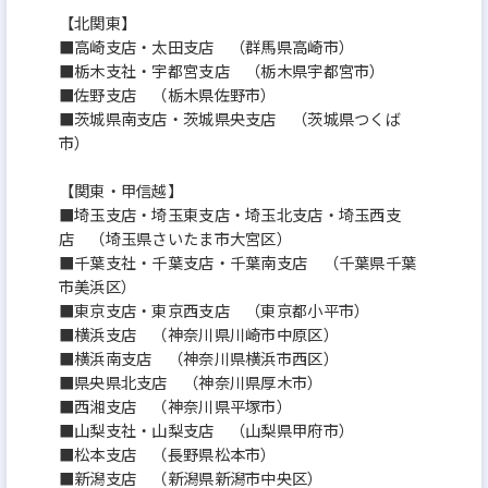
【北関東】
■高崎支店・太田支店 （群馬県高崎市）
■栃木支社・宇都宮支店 （栃木県宇都宮市）
■佐野支店 （栃木県佐野市）
■茨城県南支店・茨城県央支店 （茨城県つくば
市）
【関東・甲信越】
■埼玉支店・埼玉東支店・埼玉北支店・埼玉西支
店 （埼玉県さいたま市大宮区）
■千葉支社・千葉支店・千葉南支店 （千葉県千葉
市美浜区）
■東京支店・東京西支店 （東京都小平市）
■横浜支店 （神奈川県川崎市中原区）
■横浜南支店 （神奈川県横浜市西区）
■県央県北支店 （神奈川県厚木市）
■西湘支店 （神奈川県平塚市）
■山梨支社・山梨支店 （山梨県甲府市）
■松本支店 （長野県松本市）
■新潟支店 （新潟県新潟市中央区）