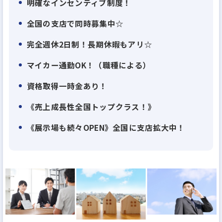
明確なインセンティブ制度！
概のもと、日々働いています。
全国の支店で同時募集中☆
積極的なチャレンジも推奨しており、意見を言いやす
い風通しの良い社風です。
完全週休2日制！長期休暇もアリ☆
また、『家族の支えや理解があってこそ、楽しく仕
マイカー通勤OK！（職種による）
事ができる』という社長の考えもあり、自分の仕事
資格取得一時金あり！
やどんな方々と働いているのかということを理解し
てもらうため、家族も参加できる社内イベントを実
《売上成長性全国トップクラス！》
施しています。
《展示場も続々OPEN》全国に支店拡大中！
季節に合わせて、春には野球大会やバーベキュー、
夏には家族キャンプ、秋には社員旅行と盛り沢山の
イベントで社員全員が楽しんでます！
【100％反響営業】
大手ハウスメーカーと同等の品質の住宅を適正価格
で提供できるハウスメーカーとして、お客様から高