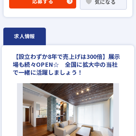
応募する
気になる
高級賃貸仲介営業の経験者歓迎
賃貸仲介の店長経験者歓迎
業界未経験歓迎
既卒・第2新卒歓迎
職種未経験歓迎
歩合給
成果給が充実
固定給25万円以上
地域密着型
求人情報
宅建取引士歓迎
年齢不問
資格支援制度あり
研修制度あり
マイカー通勤可
女性が活躍中
【設立わずか8年で売上げは300倍】展示
ノルマ無し
完全週休2日
休日シフト制
反響営業
場も続々OPEN☆ 全国に拡大中の当社
で一緒に活躍しましょう！