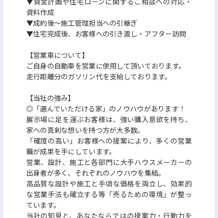
▼資金計画や住宅ローンに関するご相談への対応・
資料作成
▼成約後〜施工管理担当への引継ぎ
▼住宅完成後、お客様への引き渡し・アフター訪問
【営業車について】
ご自身の自動車を営業に使用して頂いております。
走行距離分のガソリン代を支給しております。
【当社の強み】
◎「選んでいただける家」のノウハウがあります！
展示場に足を運ぶお客様は、強い購入意欲を持ち、
家への真剣な想いを持つ方が大多数。
「確度の高い」お客様への提案により、多くの営業
職が成果を手にしています。
営業、設計、施工と各部門に大手ハウスメーカーの
出身者が多く、それぞれのノウハウを集結。
高品質な設計や施工と手頃な価格を両立し、効果的
な営業手法も確立する等「売るための環境」が整っ
ています。
当社の知見と、あなたならではの提案力・行動力を