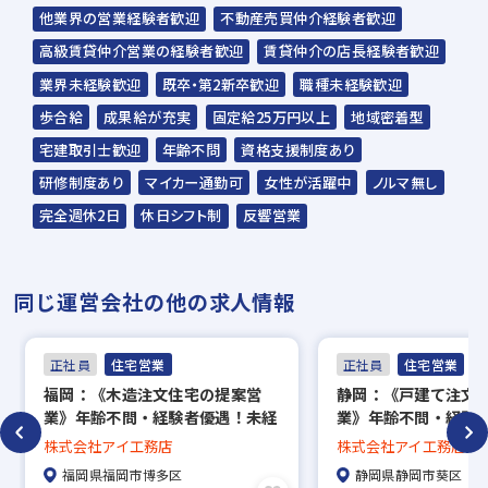
スラッシュ株式会社からのご連絡をお待ち
他業界の営業経験者歓迎
不動産売買仲介経験者歓迎
ください。
高級賃貸仲介営業の経験者歓迎
賃貸仲介の店長経験者歓迎
ご連絡までに7日程度いただく場合があり
業界未経験歓迎
既卒・第2新卒歓迎
職種未経験歓迎
ます。予めご了承ください。
歩合給
成果給が充実
固定給25万円以上
地域密着型
宅建取引士歓迎
年齢不問
資格支援制度あり
担当：スラッシュ株式会社
研修制度あり
マイカー通勤可
女性が活躍中
ノルマ無し
住所：東京都港区赤坂2-15-16 赤坂ふく
完全週休2日
休日シフト制
反響営業
源ビル7F
▼
同じ運営会社の他の求人情報
【一次面接】（現地責任者）
筆記テスト＋適正検査（性格診断）あり
正社員
住宅営業
正社員
住宅営業
▼
福岡：《木造注文住宅の提案営
静岡：《戸建て注文
【最終面接】（役員）
業》年齢不問・経験者優遇！未経
業》年齢不問・経験
▼
験者はポテンシャル重視の採用◎
験者はポテンシャル
株式会社アイ工務店
株式会社アイ工務店
内定
福岡県福岡市博多区
静岡県静岡市葵区