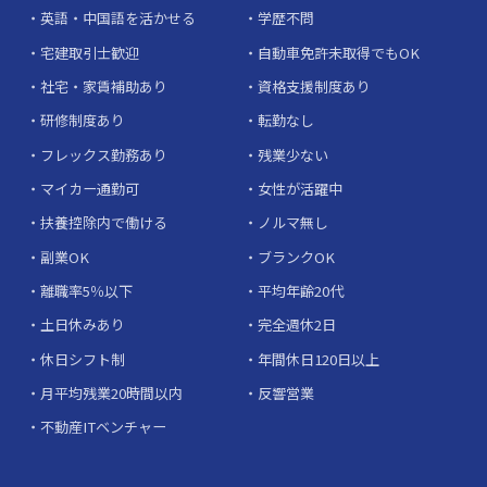
英語・中国語を活かせる
学歴不問
宅建取引士歓迎
自動車免許未取得でもOK
社宅・家賃補助あり
資格支援制度あり
研修制度あり
転勤なし
フレックス勤務あり
残業少ない
マイカー通勤可
女性が活躍中
扶養控除内で働ける
ノルマ無し
副業OK
ブランクOK
離職率5％以下
平均年齢20代
土日休みあり
完全週休2日
休日シフト制
年間休日120日以上
月平均残業20時間以内
反響営業
不動産ITベンチャー