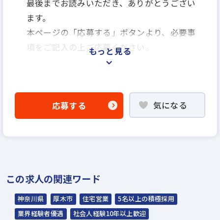
最後までお読みいただき、ありがとうござい
ます。
本ページの「応募する」ボタンより、必要事
項をご記入の上ご応募ください。
もっと見る
＜選考プロセス＞
「応募する」よりエントリー
気になる
応募する
▼
【説明選考会（電話面談）】
基本的にはお電話でのご面談となります。
※選考状況によってはご来社いただく場合も
ございます。
この求人の関連ワード
※説明選考会は代行業者であるスラッシュ株
神奈川県
厚木市
住宅営業
5名以上の積極採用
式会社が行います※
業界経験者優遇
社会人経験10年以上歓迎