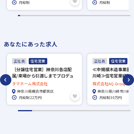
月給制
月給制
※入社時期は相談に応じます。現在、在職中
の方も積極的にご応募ください。応募の秘密
は厳守いたします。
あなたにあった求人
正社員
住宅営業
正社員
住宅営業
［分譲住宅営業］神奈川各店配
≪中規模木造事業部
属/来場から引渡しまでプロデュ
川崎≫住宅営業経験
ース！/手当充実！安定の上場企
利厚生充実◎
タマホーム株式会社
株式会社AQ Group
業◎
ム）
神奈川県横浜市都筑区
神奈川県川崎市川崎
月給制22万円
月給制30万円