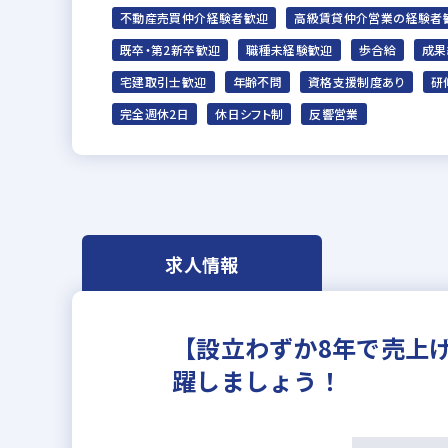
不動産売買仲介経験者歓迎
高級賃貸仲介営業の経験者
既卒・第2新卒歓迎
職種未経験歓迎
歩合給
成果
宅建取引士歓迎
年齢不問
資格支援制度あり
研
完全週休2日
休日シフト制
反響営業
求人情報
【設立わずか8年で売上げ
躍しましょう！