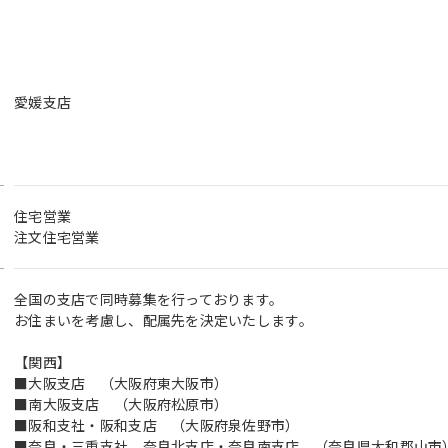
愛媛支店
住宅営業
注文住宅営業
全国の支店で同時募集を行っております。
お住まいを考慮し、配属先を決定いたします。
【関西】
■大阪支店 （大阪府東大阪市）
■南大阪支店 （大阪府松原市）
■阪和支社・阪和支店 （大阪府泉佐野市）
■奈良・三重支社 奈良北支店・奈良南支店 （奈良県大和郡山市