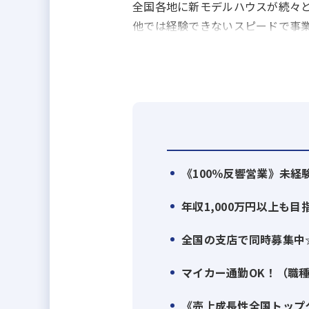
全国各地に新モデルハウスが続々
他では経験できないスピードで事
【当社について】
大阪を中心に、関西、中国、四国
のお客さまとご縁を頂きました。
『社員一人ひとりが会社をつくっ
積極的なチャレンジも推奨してお
また、『家族の支えや理解があっ
《100％反響営業》未経
かということを理解してもらうた
季節に合わせて、春には野球大会
年収1,000万円以上も目
でます！
全国の支店で同時募集中
【100％反響営業】
マイカー通勤OK！（職
大手ハウスメーカーと同等の品質
「日経ホームビルダー」の『売上
《売上成長性全国トップ