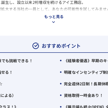
と誕生し、設立以来2桁増収を続けるアイ工務店。
業拡大する当社の一員として、あなたの可能性を試してみませ
もっと見る
、九州、東海、北陸、関東、北関東に展開し、これまで多くの
ていく』という気概のもと、日々働いています。
おすすめポイント
り、意見を言いやすい風通しの良い社風です。
てこそ、楽しく仕事ができる』という社長の考えもあり、自分
験でも挑戦できる！
《経験者優遇》早期のキ
め、家族も参加できる社内イベントを実施しています。
やバーベキュー、夏には家族キャンプ、秋には社員旅行と盛り
指せる！
明確なインセンティブ制
☆
完全週休2日制！長期休
種による）
資格取得一時金あり！
の住宅を適正価格で提供できるハウスメーカーとして、お客様
高伸び率部門』では全国トップクラス。
クラス！》
《展示場も続々OPEN