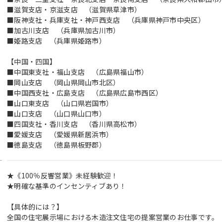
■滋賀支店・京滋支店 （滋賀県草津市）
■阪神支社・兵庫支社・神戸西支店 （兵庫県神戸市中央区）
■加古川支店 （兵庫県加古川市）
■姫路支店 （兵庫県姫路市）
【中国・四国】
■中国東支社・福山支店 （広島県福山市）
■岡山支店 （岡山県岡山市北区）
■中国西支社・広島支店 （広島県広島市西区）
■山口東支店 （山口県岩国市）
■山口支店 （山口県山口市）
■四国支社・香川支店 （香川県高松市）
■愛媛支店 （愛媛県新居浜市）
■徳島支店 （徳島県板野郡）
★《100％反響営業》未経験歓迎！
★明確な基準のインセンティブあり！
【具体的には？】
全国の住宅展示場における木造注文住宅の提案営業のお仕事です。