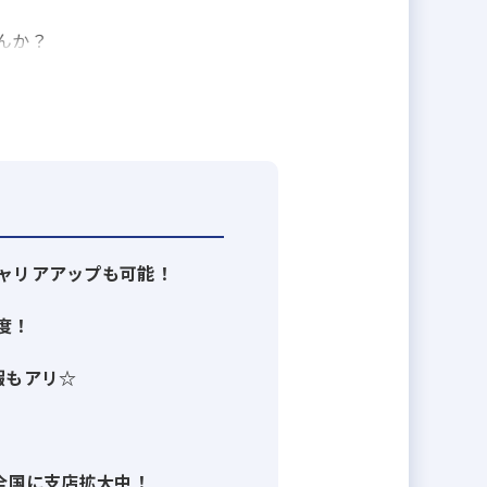
んか？
お客さまにご評価頂き、延べ1万件
の仕事やどんな方々と働いているの
ャリアアップも可能！
沢山のイベントで社員全員が楽しん
度！
暇もアリ☆
から高い評価を頂いています。
》全国に支店拡大中！