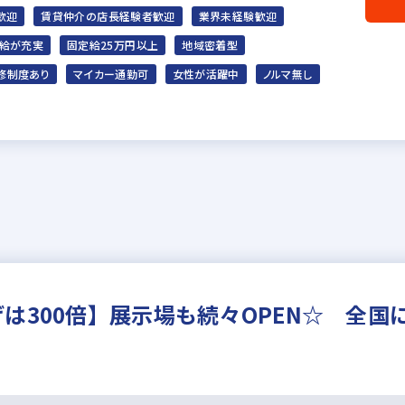
歓迎
賃貸仲介の店長経験者歓迎
業界未経験歓迎
給が充実
固定給25万円以上
地域密着型
修制度あり
マイカー通勤可
女性が活躍中
ノルマ無し
は300倍】展示場も続々OPEN☆ 全