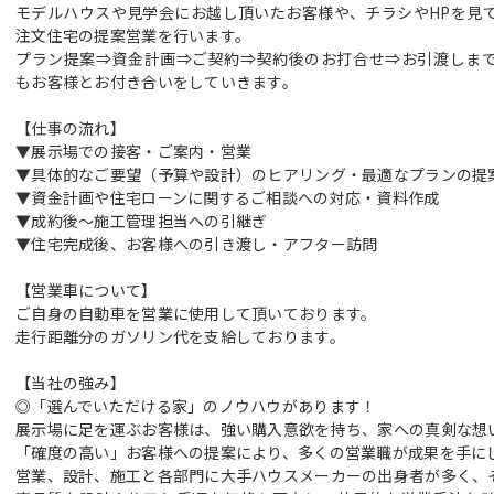
モデルハウスや見学会にお越し頂いたお客様や、チラシやHPを見
注文住宅の提案営業を行います。
プラン提案⇒資金計画⇒ご契約⇒契約後のお打合せ⇒お引渡しま
もお客様とお付き合いをしていきます。
【仕事の流れ】
▼展示場での接客・ご案内・営業
▼具体的なご要望（予算や設計）のヒアリング・最適なプランの提
▼資金計画や住宅ローンに関するご相談への対応・資料作成
▼成約後〜施工管理担当への引継ぎ
▼住宅完成後、お客様への引き渡し・アフター訪問
【営業車について】
ご自身の自動車を営業に使用して頂いております。
走行距離分のガソリン代を支給しております。
【当社の強み】
◎「選んでいただける家」のノウハウがあります！
展示場に足を運ぶお客様は、強い購入意欲を持ち、家への真剣な想
「確度の高い」お客様への提案により、多くの営業職が成果を手に
営業、設計、施工と各部門に大手ハウスメーカーの出身者が多く、