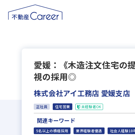
愛媛：《木造注文住宅の
視の採用◎
株式会社アイ工務店 愛媛支店
未経験者OK
正社員
住宅営業
関連キーワード
5名以上の積極採用
業界経験者優遇
社会人経験10