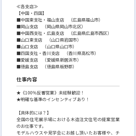
≪各支店≫
【中国・四国】
■中国東支社・福山支店 （広島県福山市）
■岡山支店 （岡山県岡山市北区）
■中国西支社・広島支店 （広島県広島市西区）
■山口東支店 （山口県岩国市）
■山口支店 （山口県山口市）
■四国支社・香川支店 （香川県高松市）
■愛媛支店 （愛媛県新居浜市）
■徳島支店 （徳島県板野郡）
仕事内容
★《100％反響営業》未経験歓迎！
★明確な基準のインセンティブあり！
【具体的には？】
全国の住宅展示場における木造注文住宅の提案営業
のお仕事です。
モデルハウスや見学会にお越し頂いたお客様や、チ