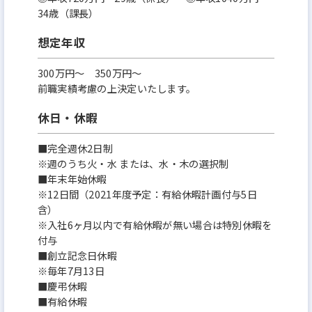
34歳（課長）
想定年収
300万円〜 350万円～
前職実績考慮の上決定いたします。
休日・休暇
■完全週休2日制
※週のうち火・水 または、水・木の選択制
■年末年始休暇
※12日間（2021年度予定：有給休暇計画付与5日
含）
※入社6ヶ月以内で有給休暇が無い場合は特別休暇を
付与
■創立記念日休暇
※毎年7月13日
■慶弔休暇
■有給休暇