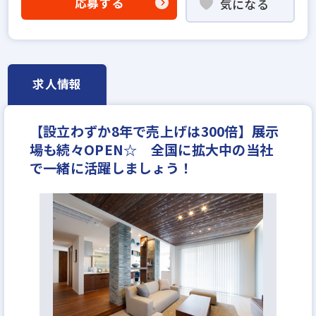
応募する
気になる
高級賃貸仲介営業の経験者歓迎
賃貸仲介の店長経験者歓迎
業界未経験歓迎
既卒・第2新卒歓迎
職種未経験歓迎
歩合給
成果給が充実
固定給25万円以上
地域密着型
求人情報
宅建取引士歓迎
年齢不問
資格支援制度あり
研修制度あり
マイカー通勤可
女性が活躍中
【設立わずか8年で売上げは300倍】展示
ノルマ無し
完全週休2日
休日シフト制
反響営業
場も続々OPEN☆ 全国に拡大中の当社
で一緒に活躍しましょう！