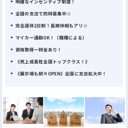
明確なインセンティブ制度！
概のもと、日々働いています。
全国の支店で同時募集中☆
積極的なチャレンジも推奨しており、意見を言いやす
い風通しの良い社風です。
完全週休2日制！長期休暇もアリ☆
また、『家族の支えや理解があってこそ、楽しく仕
マイカー通勤OK！（職種による）
事ができる』という社長の考えもあり、自分の仕事
資格取得一時金あり！
やどんな方々と働いているのかということを理解し
てもらうため、家族も参加できる社内イベントを実
《売上成長性全国トップクラス！》
施しています。
《展示場も続々OPEN》全国に支店拡大中！
季節に合わせて、春には野球大会やバーベキュー、
夏には家族キャンプ、秋には社員旅行と盛り沢山の
イベントで社員全員が楽しんでます！
【100％反響営業】
大手ハウスメーカーと同等の品質の住宅を適正価格
で提供できるハウスメーカーとして、お客様から高