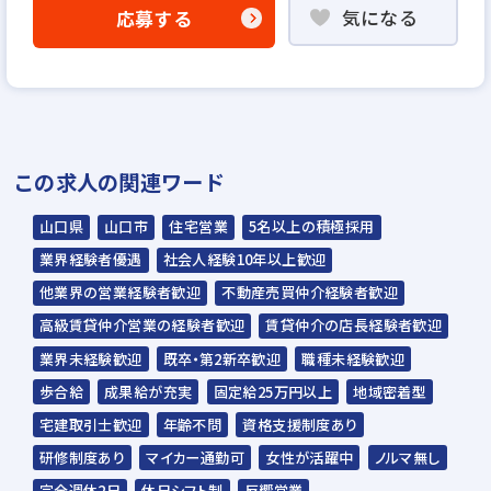
気になる
応募する
▼
【説明選考会（電話面談）】
基本的にはお電話でのご面談となります。
※選考状況によってはご来社いただく場合も
ございます。
この求人の関連ワード
※説明選考会は代行業者であるスラッシュ株
山口県
山口市
住宅営業
5名以上の積極採用
式会社が行います※
業界経験者優遇
社会人経験10年以上歓迎
スラッシュ株式会社からのご連絡をお待ち
他業界の営業経験者歓迎
不動産売買仲介経験者歓迎
ください。
高級賃貸仲介営業の経験者歓迎
賃貸仲介の店長経験者歓迎
ご連絡までに7日程度いただく場合があり
業界未経験歓迎
既卒・第2新卒歓迎
職種未経験歓迎
ます。予めご了承ください。
歩合給
成果給が充実
固定給25万円以上
地域密着型
宅建取引士歓迎
年齢不問
資格支援制度あり
担当：スラッシュ株式会社
研修制度あり
マイカー通勤可
女性が活躍中
ノルマ無し
住所：東京都港区赤坂2-15-16 赤坂ふく
完全週休2日
休日シフト制
反響営業