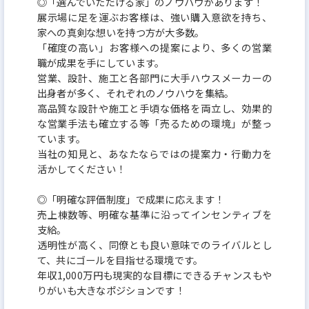
◎「選んでいただける家」のノウハウがあります！
展示場に足を運ぶお客様は、強い購入意欲を持ち、
家への真剣な想いを持つ方が大多数。
「確度の高い」お客様への提案により、多くの営業
職が成果を手にしています。
営業、設計、施工と各部門に大手ハウスメーカーの
出身者が多く、それぞれのノウハウを集結。
高品質な設計や施工と手頃な価格を両立し、効果的
な営業手法も確立する等「売るための環境」が整っ
ています。
当社の知見と、あなたならではの提案力・行動力を
活かしてください！
◎「明確な評価制度」で成果に応えます！
売上棟数等、明確な基準に沿ってインセンティブを
支給。
透明性が高く、同僚とも良い意味でのライバルとし
て、共にゴールを目指せる環境です。
年収1,000万円も現実的な目標にできるチャンスもや
りがいも大きなポジションです！