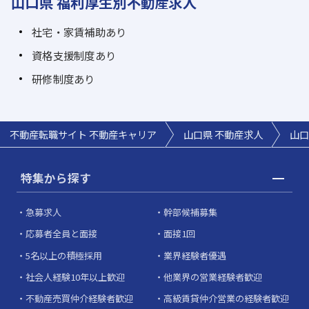
山口県 福利厚生別不動産求人
社宅・家賃補助あり
資格支援制度あり
研修制度あり
不動産転職サイト 不動産キャリア
山口県 不動産求人
山口
特集から探す
急募求人
幹部候補募集
応募者全員と面接
面接1回
5名以上の積極採用
業界経験者優遇
社会人経験10年以上歓迎
他業界の営業経験者歓迎
不動産売買仲介経験者歓迎
高級賃貸仲介営業の経験者歓迎