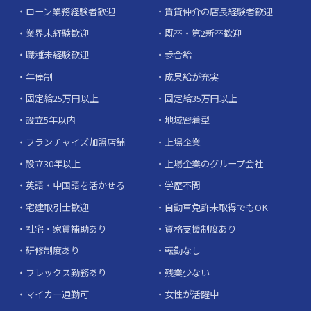
ローン業務経験者歓迎
賃貸仲介の店長経験者歓迎
業界未経験歓迎
既卒・第2新卒歓迎
職種未経験歓迎
歩合給
年俸制
成果給が充実
固定給25万円以上
固定給35万円以上
設立5年以内
地域密着型
フランチャイズ加盟店舗
上場企業
設立30年以上
上場企業のグループ会社
英語・中国語を活かせる
学歴不問
宅建取引士歓迎
自動車免許未取得でもOK
社宅・家賃補助あり
資格支援制度あり
研修制度あり
転勤なし
フレックス勤務あり
残業少ない
マイカー通勤可
女性が活躍中