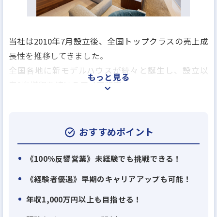
当社は2010年7月設立後、全国トップクラスの売上成
長性を推移してきました。
全国各地に新モデルハウスが続々と誕生し、設立以
もっと見る
来2桁増収を続けるアイ工務店。
他では経験できないスピードで事業拡大する当社の
一員として、あなたの可能性を試してみませんか？
おすすめポイント
【当社について】
大阪を中心に、関西、中国、四国、九州、東海、北
《100％反響営業》未経験でも挑戦できる！
陸、関東、北関東に展開し、これまで多くのお客さ
《経験者優遇》早期のキャリアアップも可能！
まにご評価頂き、延べ1万件のお客さまとご縁を頂き
年収1,000万円以上も目指せる！
ました。
『社員一人ひとりが会社をつくっていく』という気