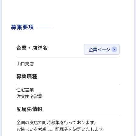
い評価を頂いています。
「日経ホームビルダー」の『売上高伸び率部門』で
募集要項
は全国トップクラス。
「スーモカウンター」からの紹介件数もトップクラ
スなど、数ある住宅会社の中からお客様に選んで頂
企業・店舗名
企業ページ
ける存在として事業拡大しています。
山口支店
募集職種
住宅営業
注文住宅営業
配属先情報
全国の支店で同時募集を行っております。
お住まいを考慮し、配属先を決定いたします。