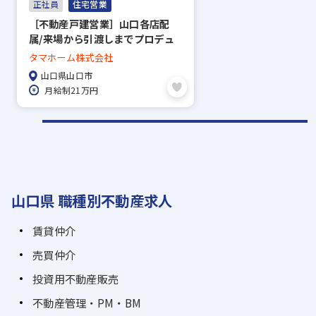
正社員
住宅営業
［不動産戸建営業］山口各店配
属/来場から引渡しまでプロデュ
ース！/手当充実！安定の上場企
タマホーム株式会社
業◎
山口県山口市
月給制21万円
山口県 職種別不動産求人
賃貸仲介
売買仲介
投資用不動産販売
不動産管理・PM・BM