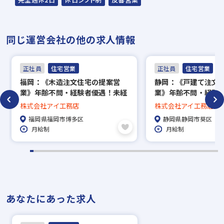
源ビル7F
▼
同じ運営会社の他の求人情報
【一次面接】（現地責任者）
筆記テスト＋適正検査（性格診断）あり
正社員
住宅営業
正社員
住宅営業
▼
福岡：《木造注文住宅の提案営
静岡：《戸建て注文
【最終面接】（役員）
業》年齢不問・経験者優遇！未経
業》年齢不問・経験
▼
験者はポテンシャル重視の採用◎
験者はポテンシャル
株式会社アイ工務店
株式会社アイ工務店
内定
福岡県福岡市博多区
静岡県静岡市葵区
月給制
月給制
※入社時期は相談に応じます。現在、在職中
の方も積極的にご応募ください。応募の秘密
は厳守いたします。
あなたにあった求人