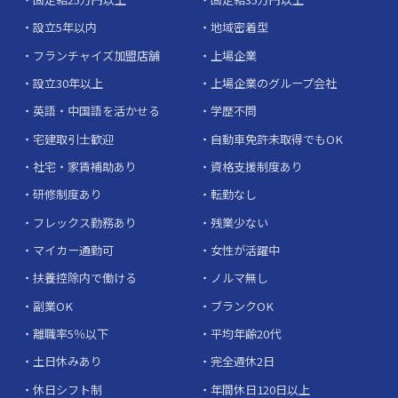
設立5年以内
地域密着型
フランチャイズ加盟店舗
上場企業
設立30年以上
上場企業のグループ会社
英語・中国語を活かせる
学歴不問
宅建取引士歓迎
自動車免許未取得でもOK
社宅・家賃補助あり
資格支援制度あり
研修制度あり
転勤なし
フレックス勤務あり
残業少ない
マイカー通勤可
女性が活躍中
扶養控除内で働ける
ノルマ無し
副業OK
ブランクOK
離職率5％以下
平均年齢20代
土日休みあり
完全週休2日
休日シフト制
年間休日120日以上