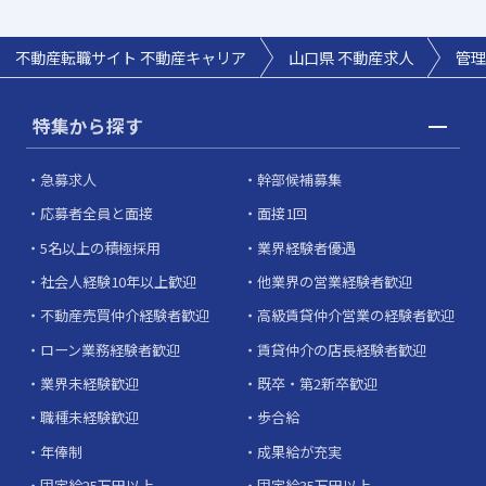
不動産転職サイト 不動産キャリア
山口県
不動産求人
管理
特集から探す
急募求人
幹部候補募集
応募者全員と面接
面接1回
5名以上の積極採用
業界経験者優遇
社会人経験10年以上歓迎
他業界の営業経験者歓迎
不動産売買仲介経験者歓迎
高級賃貸仲介営業の経験者歓迎
ローン業務経験者歓迎
賃貸仲介の店長経験者歓迎
業界未経験歓迎
既卒・第2新卒歓迎
職種未経験歓迎
歩合給
年俸制
成果給が充実
固定給25万円以上
固定給35万円以上