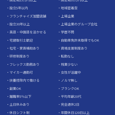
設立5年以内
地域密着型
フランチャイズ加盟店舗
上場企業
設立30年以上
上場企業のグループ会社
英語・中国語を活かせる
学歴不問
宅建取引士歓迎
自動車免許未取得でもOK
社宅・家賃補助あり
資格支援制度あり
研修制度あり
転勤なし
フレックス勤務あり
残業少ない
マイカー通勤可
女性が活躍中
扶養控除内で働ける
ノルマ無し
副業OK
ブランクOK
離職率5％以下
平均年齢20代
土日休みあり
完全週休2日
休日シフト制
年間休日120日以上