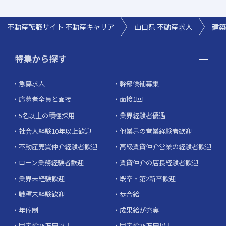
不動産転職サイト 不動産キャリア
山口県
不動産求人
建築
特集から探す
急募求人
幹部候補募集
応募者全員と面接
面接1回
5名以上の積極採用
業界経験者優遇
社会人経験10年以上歓迎
他業界の営業経験者歓迎
不動産売買仲介経験者歓迎
高級賃貸仲介営業の経験者歓迎
ローン業務経験者歓迎
賃貸仲介の店長経験者歓迎
業界未経験歓迎
既卒・第2新卒歓迎
職種未経験歓迎
歩合給
年俸制
成果給が充実
固定給25万円以上
固定給35万円以上