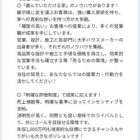
◎「選んでいただける家」のノウハウがあります！
展示場に足を運ぶお客様は、強い購入意欲を持ち、
家への真剣な想いを持つ方が大多数。
「確度の高い」お客様への提案により、多くの営業
職が成果を手にしています。
営業、設計、施工と各部門に大手ハウスメーカーの
出身者が多く、それぞれのノウハウを集結。
高品質な設計や施工と手頃な価格を両立し、効果的
な営業手法も確立する等「売るための環境」が整っ
ています。
当社の知見と、あなたならではの提案力・行動力を
活かしてください！
◎「明確な評価制度」で成果に応えます！
売上棟数等、明確な基準に沿ってインセンティブを
支給。
透明性が高く、同僚とも良い意味でのライバルとし
て、共にゴールを目指せる環境です。
年収1,000万円も現実的な目標にできるチャンスもや
りがいも大きなポジションです！