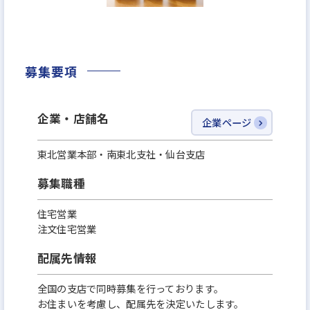
で提供できるハウスメーカーとして、お客様から高
い評価を頂いています。
「日経ホームビルダー」の『売上高伸び率部門』で
募集要項
は全国トップクラス。
「スーモカウンター」からの紹介件数もトップクラ
スなど、数ある住宅会社の中からお客様に選んで頂
企業・店舗名
企業ページ
ける存在として事業拡大しています。
東北営業本部・南東北支社・仙台支店
募集職種
住宅営業
注文住宅営業
配属先情報
全国の支店で同時募集を行っております。
お住まいを考慮し、配属先を決定いたします。