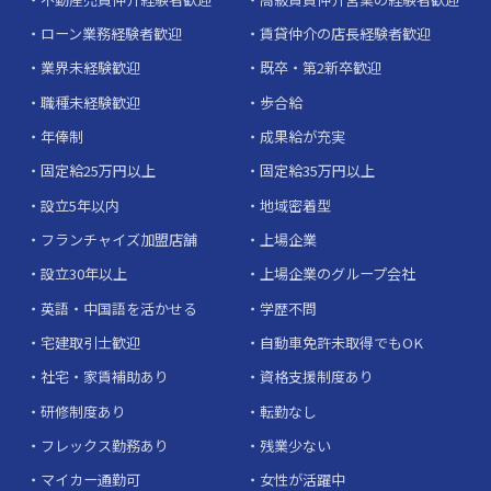
ローン業務経験者歓迎
賃貸仲介の店長経験者歓迎
業界未経験歓迎
既卒・第2新卒歓迎
職種未経験歓迎
歩合給
年俸制
成果給が充実
固定給25万円以上
固定給35万円以上
設立5年以内
地域密着型
フランチャイズ加盟店舗
上場企業
設立30年以上
上場企業のグループ会社
英語・中国語を活かせる
学歴不問
宅建取引士歓迎
自動車免許未取得でもOK
社宅・家賃補助あり
資格支援制度あり
研修制度あり
転勤なし
フレックス勤務あり
残業少ない
マイカー通勤可
女性が活躍中