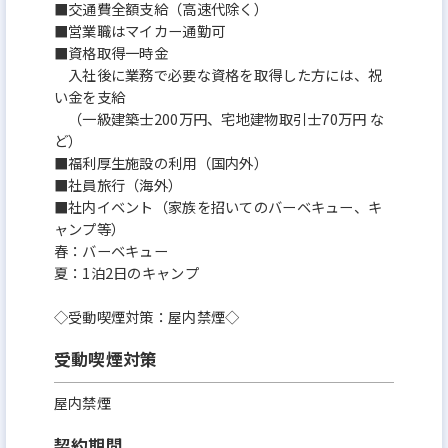
■交通費全額支給（高速代除く）
■営業職はマイカー通勤可
■資格取得一時金
入社後に業務で必要な資格を取得した方には、祝
い金を支給
（一級建築士200万円、宅地建物取引士70万円 な
ど）
■福利厚生施設の利用（国内外）
■社員旅行（海外）
■社内イベント（家族を招いてのバーベキュー、キ
ャンプ等）
春：バーベキュー
夏：1泊2日のキャンプ
◇受動喫煙対策：屋内禁煙◇
受動喫煙対策
屋内禁煙
契約期間