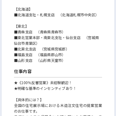
【北海道】
■北海道支社・札幌支店 （北海道札幌市中央区）
【東北】
■青森支店 （青森県青森市）
■東北営業本部・南東北支社・仙台支店 （宮城県
仙台市青葉区）
■北東北支店 （宮城県宮城郡）
■福島支店 （福島県郡山市）
■山形支店 （山形県天童市）
仕事内容
★《100％反響営業》未経験歓迎！
★明確な基準のインセンティブあり！
【具体的には？】
全国の住宅展示場における木造注文住宅の提案営業
のお仕事です。