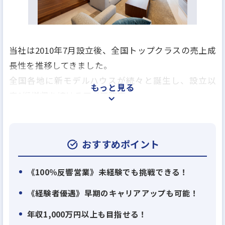
当社は2010年7月設立後、全国トップクラスの売上成
長性を推移してきました。
全国各地に新モデルハウスが続々と誕生し、設立以
もっと見る
来2桁増収を続けるアイ工務店。
他では経験できないスピードで事業拡大する当社の
一員として、あなたの可能性を試してみませんか？
おすすめポイント
【当社について】
大阪を中心に、関西、中国、四国、九州、東海、北
《100％反響営業》未経験でも挑戦できる！
陸、関東、北関東に展開し、これまで多くのお客さ
《経験者優遇》早期のキャリアアップも可能！
まにご評価頂き、延べ1万件のお客さまとご縁を頂き
年収1,000万円以上も目指せる！
ました。