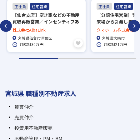
正社員
住宅営業
正社員
住宅営業
【仙台支店】空き家などの不動産
［分譲住宅営業］宮城
買取再販営業／インセンティブあ
来場から引渡しまで
り・年収1,000万円以上も目指せ
ス！/手当充実！安定
株式会社AlbaLink
タマホーム株式会社
る／支店長などへの早期キャリア
◎
宮城県仙台市青葉区
宮城県大崎市
アップ可能／IPOを目指し急成長
月給制30万円
月給制21万円
中の不動産ベンチャー
宮城県 職種別不動産求人
賃貸仲介
売買仲介
投資用不動産販売
不動産管理・PM・BM