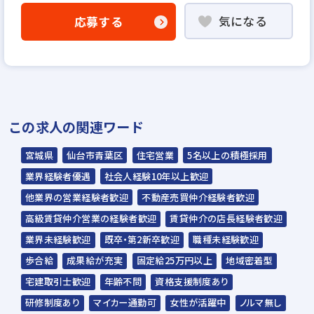
「応募する」よりエントリー
気になる
応募する
▼
【説明選考会（電話面談）】
基本的にはお電話でのご面談となります。
※選考状況によってはご来社いただく場合も
ございます。
この求人の関連ワード
※説明選考会は代行業者であるスラッシュ株
宮城県
仙台市青葉区
住宅営業
5名以上の積極採用
式会社が行います※
業界経験者優遇
社会人経験10年以上歓迎
スラッシュ株式会社からのご連絡をお待ち
他業界の営業経験者歓迎
不動産売買仲介経験者歓迎
ください。
高級賃貸仲介営業の経験者歓迎
賃貸仲介の店長経験者歓迎
ご連絡までに7日程度いただく場合があり
業界未経験歓迎
既卒・第2新卒歓迎
職種未経験歓迎
ます。予めご了承ください。
歩合給
成果給が充実
固定給25万円以上
地域密着型
宅建取引士歓迎
年齢不問
資格支援制度あり
担当：スラッシュ株式会社
研修制度あり
マイカー通勤可
女性が活躍中
ノルマ無し