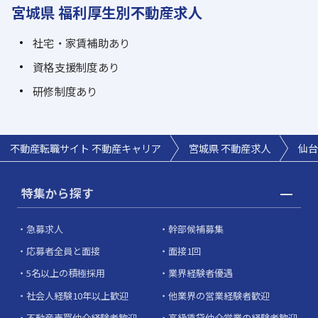
宮城県 福利厚生別不動産求人
社宅・家賃補助あり
資格支援制度あり
研修制度あり
不動産転職サイト 不動産キャリア
宮城県 不動産求人
仙台
特集から探す
急募求人
幹部候補募集
応募者全員と面接
面接1回
5名以上の積極採用
業界経験者優遇
社会人経験10年以上歓迎
他業界の営業経験者歓迎
不動産売買仲介経験者歓迎
高級賃貸仲介営業の経験者歓迎