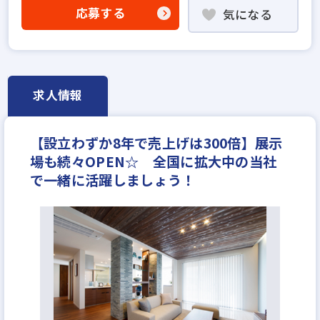
不動産売買仲介経験者歓迎
応募する
気になる
高級賃貸仲介営業の経験者歓迎
賃貸仲介の店長経験者歓迎
業界未経験歓迎
既卒・第2新卒歓迎
職種未経験歓迎
歩合給
成果給が充実
固定給25万円以上
地域密着型
求人情報
宅建取引士歓迎
年齢不問
資格支援制度あり
研修制度あり
マイカー通勤可
女性が活躍中
【設立わずか8年で売上げは300倍】展示
ノルマ無し
完全週休2日
休日シフト制
反響営業
場も続々OPEN☆ 全国に拡大中の当社
で一緒に活躍しましょう！