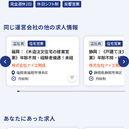
住所：東京都港区赤坂2-15-16 赤坂ふく
完全週休2日
休日シフト制
反響営業
源ビル7F
▼
同じ運営会社の他の求人情報
【一次面接】（現地責任者）
筆記テスト＋適正検査（性格診断）あり
正社員
住宅営業
正社員
住宅営業
▼
福岡：《木造注文住宅の提案営
静岡：《戸建て注文
【最終面接】（役員）
業》年齢不問・経験者優遇！未経
業》年齢不問・経験
▼
験者はポテンシャル重視の採用◎
験者はポテンシャル
株式会社アイ工務店
株式会社アイ工務店
内定
福岡県福岡市博多区
静岡県静岡市葵区
月給制
月給制
※入社時期は相談に応じます。現在、在職中
の方も積極的にご応募ください。応募の秘密
は厳守いたします。
あなたにあった求人