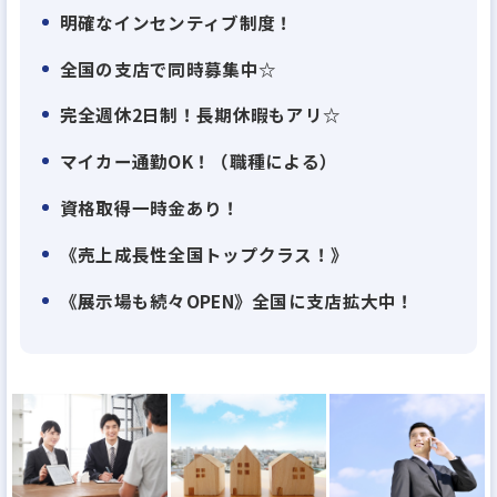
『社員一人ひとりが会社をつくっていく』という気
明確なインセンティブ制度！
概のもと、日々働いています。
全国の支店で同時募集中☆
積極的なチャレンジも推奨しており、意見を言いやす
い風通しの良い社風です。
完全週休2日制！長期休暇もアリ☆
また、『家族の支えや理解があってこそ、楽しく仕
マイカー通勤OK！（職種による）
事ができる』という社長の考えもあり、自分の仕事
資格取得一時金あり！
やどんな方々と働いているのかということを理解し
てもらうため、家族も参加できる社内イベントを実
《売上成長性全国トップクラス！》
施しています。
《展示場も続々OPEN》全国に支店拡大中！
季節に合わせて、春には野球大会やバーベキュー、
夏には家族キャンプ、秋には社員旅行と盛り沢山の
イベントで社員全員が楽しんでます！
【100％反響営業】
大手ハウスメーカーと同等の品質の住宅を適正価格