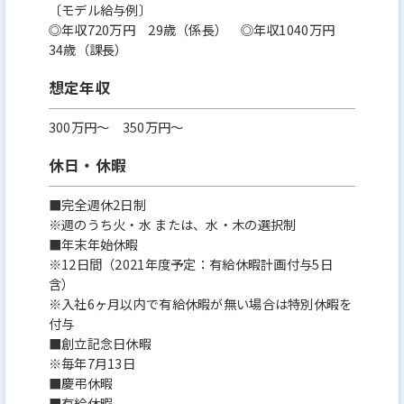
〔モデル給与例〕
◎年収720万円 29歳（係長） ◎年収1040万円
34歳（課長）
想定年収
300万円〜 350万円～
休日・休暇
■完全週休2日制
※週のうち火・水 または、水・木の選択制
■年末年始休暇
※12日間（2021年度予定：有給休暇計画付与5日
含）
※入社6ヶ月以内で有給休暇が無い場合は特別休暇を
付与
■創立記念日休暇
※毎年7月13日
■慶弔休暇
■有給休暇