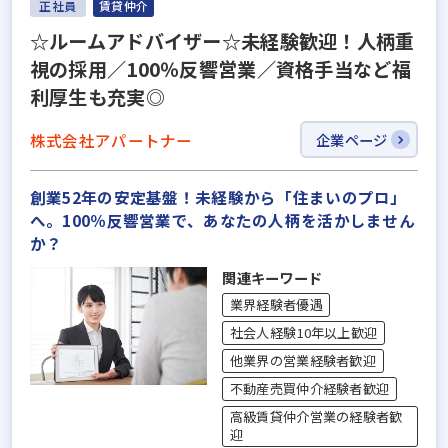
正社員
賃貸仲介
☆ルームアドバイザー☆未経験歓迎！人柄重
視の採用／100％反響営業／資格手当など福
利厚生も充実◎
株式会社アパートナー
企業ページ
創業52年の安定基盤！未経験から「住まいのプロ」
へ。100％反響営業で、あなたの人柄を活かしません
か？
関連キーワード
業界経験者優遇
社会人経験10年以上歓迎
他業界の営業経験者歓迎
不動産売買仲介経験者歓迎
高級賃貸仲介営業の経験者歓
迎