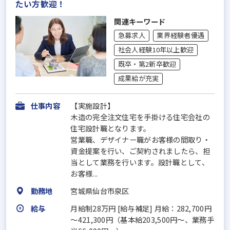
たい方歓迎！
関連キーワード
急募求人
業界経験者優遇
社会人経験10年以上歓迎
既卒・第2新卒歓迎
成果給が充実
仕事内容
【実施設計】
木造の完全注文住宅を手掛ける住宅会社の
住宅設計職となります。
営業職、デザイナー職がお客様の間取り・
資金提案を行い、ご契約されましたら、担
当として業務を行います。設計職として、
お客様...
勤務地
宮城県仙台市泉区
給与
月給制28万円 [給与補足] 月給：282,700円
～421,300円（基本給203,500円～、業務手