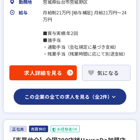
勤務地
宮城県仙台市宮城野区
給与
月給制21万円 [給与補足] 月給21万円～24
万円
■賞与実績:年2回
■諸手当
・通勤手当（会社規定に基づき支給）
・残業手当（残業時間に応じて別途支給）
求人詳細を見る
気になる
この企業の全ての求人を見る（全2件）
正社員
売買仲介
未経験者OK
【売買仲介】全国700店舗HouseDo加盟店