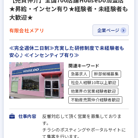
★昇給・インセン有り★経験者・未経験者も
大歓迎★
有限会社メアリ
企業ページ
≪完全週休二日制≫充実した研修制度で未経験者も
安心♪≪インセンティブ有り≫
関連キーワード
急募求人
幹部候補募集
社会人経験10年以上歓迎
他業界の営業経験者歓迎
不動産売買仲介経験者歓迎
仕事内容
反響対応して頂く営業を募集しておりま
す。
チラシのポスティングやポータルサイトに
て集客を行います。