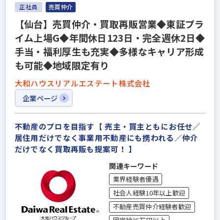
正社員
売買仲介
【仙台】売買仲介・買取再販営業◆東証プラ
イム上場G◆年間休日123日・完全週休2日◆
手当・福利厚生も充実◆多様なキャリア形成
も可能◆地域限定有り
大和ハウスリアルエステート株式会社
企業ページ
不動産のプロを目指す【 売主・買主ともにお任せ／
居住用だけでなく事業用不動産にも携われる／仲介
だけでなく買取再販も提案可！ 】
関連キーワード
業界経験者優遇
社会人経験10年以上歓迎
不動産売買仲介経験者歓迎