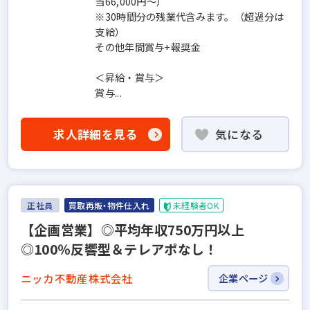
当66,000円～）
※30時間分の残業代含みます。（超過分は
支給）
その他年間賞与+報奨金
＜昇給・賞与＞
賞与...
求人詳細を見る
気になる
正社員
買取再販・物件仕入れ
未経験者OK
【企画営業】◎平均年収750万円以上
◎100％反響型＆テレアポなし！
ニッカ不動産株式会社
企業ページ