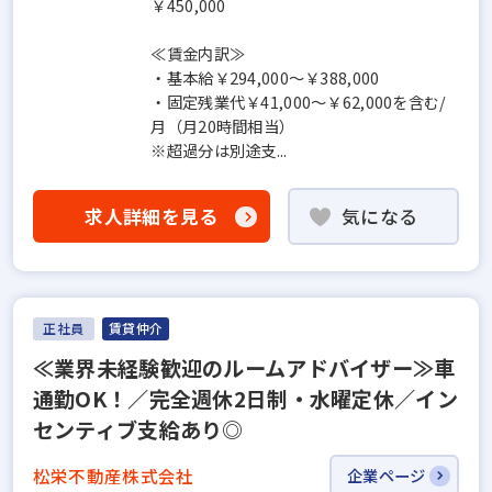
￥450,000
≪賃金内訳≫
・基本給￥294,000～￥388,000
・固定残業代￥41,000～￥62,000を含む/
月（月20時間相当）
※超過分は別途支...
求人詳細を見る
気になる
正社員
賃貸仲介
≪業界未経験歓迎のルームアドバイザー≫車
通勤OK！／完全週休2日制・水曜定休／イン
センティブ支給あり◎
松栄不動産株式会社
企業ページ