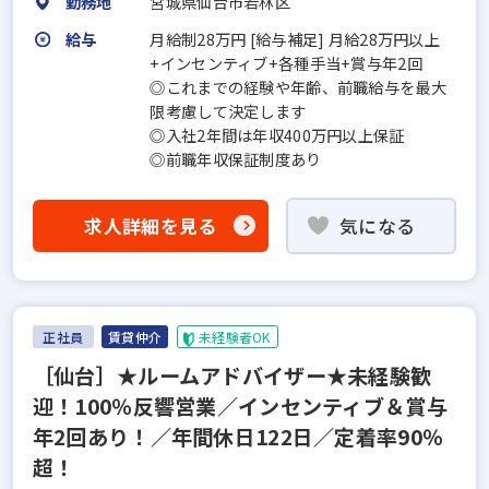
勤務地
宮城県仙台市若林区
給与
月給制28万円 [給与補足] 月給28万円以上
+インセンティブ+各種手当+賞与年2回
◎これまでの経験や年齢、前職給与を最大
限考慮して決定します
◎入社2年間は年収400万円以上保証
◎前職年収保証制度あり
求人詳細を見る
気になる
正社員
賃貸仲介
未経験者OK
［仙台］★ルームアドバイザー★未経験歓
迎！100％反響営業／インセンティブ＆賞与
年2回あり！／年間休日122日／定着率90％
超！