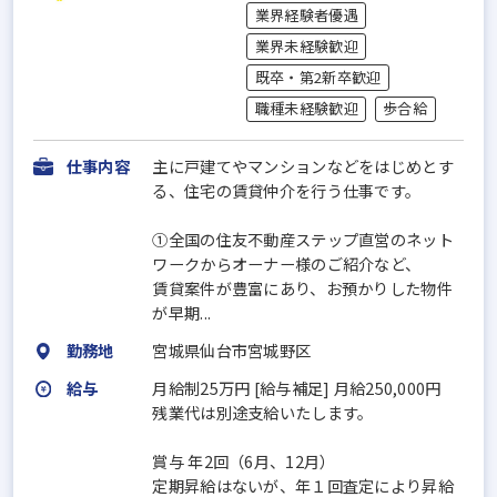
業界経験者優遇
業界未経験歓迎
既卒・第2新卒歓迎
職種未経験歓迎
歩合給
仕事内容
主に⼾建てやマンションなどをはじめとす
る、住宅の賃貸仲介を⾏う仕事です。
①全国の住友不動産ステップ直営のネット
ワークからオーナー様のご紹介など、
賃貸案件が豊富にあり、お預かりした物件
が早期...
勤務地
宮城県仙台市宮城野区
給与
月給制25万円 [給与補足] ⽉給250,000円
残業代は別途支給いたします。
賞与 年2回（6⽉、12⽉）
定期昇給はないが、年１回査定により昇給