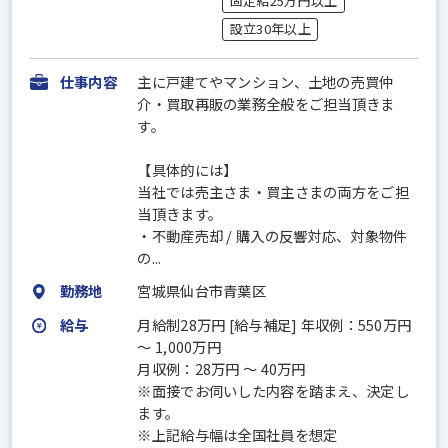
固定給25万円以上
設立30年以上
仕事内容
主に戸建てやマンション、土地の売買仲
介・買取再販の業務全般をご担当頂きま
す。
【具体的には】
当社では売主さま・買主さまの両方をご担
当頂きます。
・不動産売却 / 購入の反響対応、対象物件
の...
勤務地
宮城県仙台市青葉区
給与
月給制28万円 [給与補足] 年収例：550万円
～ 1,000万円
月収例：28万円 ～ 40万円
※面接でお伺いした内容を踏まえ、決定し
ます。
※上記給与幅は全国社員を想定