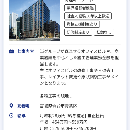
業界経験者優遇
社会人経験10年以上歓迎
資格支援制度あり
研修制度あり
転勤なし
仕事内容
当グループが管理するオフィスビルや、商
業施設を中心とした施工管理業務全般を担
当します。
主にオフィスビルの改修工事や入退去工
事、レイアウト変更や原状回復工事がメイ
ンとなります。
各種工事の現地...
勤務地
宮城県仙台市青葉区
給与
月給制28万円 [給与補足] ■正社員
年収：454万円～559万円
月給：279,500円～345,700円