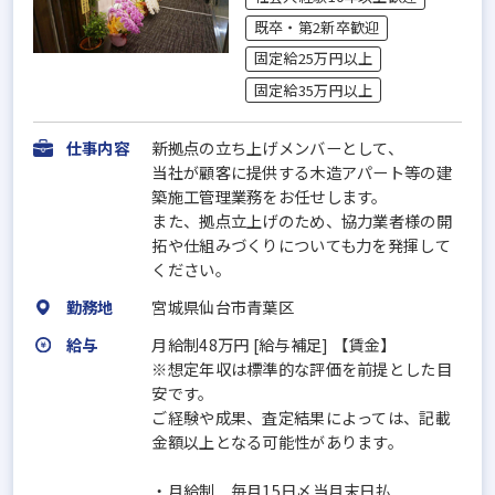
既卒・第2新卒歓迎
固定給25万円以上
固定給35万円以上
仕事内容
新拠点の立ち上げメンバーとして、
当社が顧客に提供する木造アパート等の建
築施工管理業務をお任せします。
また、拠点立上げのため、協力業者様の開
拓や仕組みづくりについても力を発揮して
ください。
勤務地
宮城県仙台市青葉区
給与
月給制48万円 [給与補足] 【賃金】
※想定年収は標準的な評価を前提とした目
安です。
ご経験や成果、査定結果によっては、記載
金額以上となる可能性があります。
・月給制 毎月15日〆当月末日払