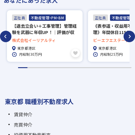
あなたにあった求人
正社員
不動産管理・PM・BM
正社員
不動産管理・P
【退去立会い＋工事管理】管理経
《表参道・収益用不
験を武器に年収UP！｜評価が収
理》年間休日115日／
入に直結
～＋資格手当あり☆
株式会社イーリアルティ
ビーエフエステート株
東京都港区
東京都港区
月給制30万円
月給制25万円
東京都 職種別不動産求人
賃貸仲介
売買仲介
投資用不動産販売