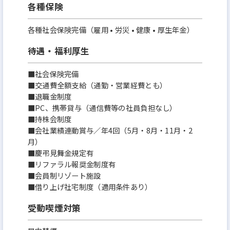
各種保険
各種社会保険完備（雇用 • 労災 • 健康 • 厚生年金）
待遇・福利厚生
■社会保険完備
■交通費全額支給（通勤・営業経費とも）
■退職金制度
■PC、携帯貸与（通信費等の社員負担なし）
■持株会制度
■会社業績連動賞与／年4回（5月・8月・11月・2
月）
■慶弔見舞金規定有
■リファラル報奨金制度有
■会員制リゾート施設
■借り上げ社宅制度（適用条件あり）
受動喫煙対策