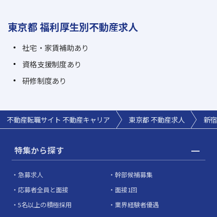
東京都 福利厚生別不動産求人
社宅・家賃補助あり
資格支援制度あり
研修制度あり
不動産転職サイト 不動産キャリア
東京都 不動産求人
新宿
特集から探す
急募求人
幹部候補募集
応募者全員と面接
面接1回
5名以上の積極採用
業界経験者優遇