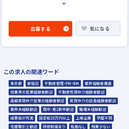
＜選考プロセス＞
「応募する」よりエントリー
気になる
応募する
▼
WEB応募書類による書類選考
▼
説明選考会（電話面談）
※基本的にはお電話でのご面談となります。
この求人の関連ワード
◇説明選考会は代行業者であるスラッシュ株
東京都
新宿区
不動産管理・PM・BM
業界経験者優遇
式会社が行います◇
他業界の営業経験者歓迎
不動産売買仲介経験者歓迎
スラッシュ株式会社からのご連絡をお待ち
高級賃貸仲介営業の経験者歓迎
賃貸仲介の店長経験者歓迎
ください。
業界未経験歓迎
既卒・第2新卒歓迎
職種未経験歓迎
ご連絡までに7日程度いただく場合があり
成果給が充実
固定給25万円以上
上場企業
学歴不問
ます。予めご了承ください。
宅建取引士歓迎
研修制度あり
転勤なし
残業少ない