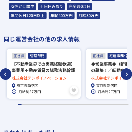
女性が活躍中
土日休みあり
完全週休2日
担当：スラッシュ株式会社
年間休日120日以上
年収400万円
月給30万円
住所：東京都港区赤坂2-15-16 赤坂ふく
源ビル7F
同じ運営会社の他の求人情報
▼
面接（2回）
正社員
管理部門
正社員
宅建事務・営
▼
【不動産業界での実務経験歓迎】
◆営業事務◆（新宿
内定
事業用不動産賃貸の総務法務幹部
の募集！／転勤なし
候補（契約審査・作成・文書管
130日！／働きやす
株式会社テンポイノベーション
株式会社テンポイノベ
理）／年間休日130日◎
定着率◎
※入社時期は相談に応じます。
東京都新宿区
東京都新宿区
※現在、在職中の方も積極的にご応募くださ
月給制37万円
月給制27万円
い。応募の秘密は厳守いたします。