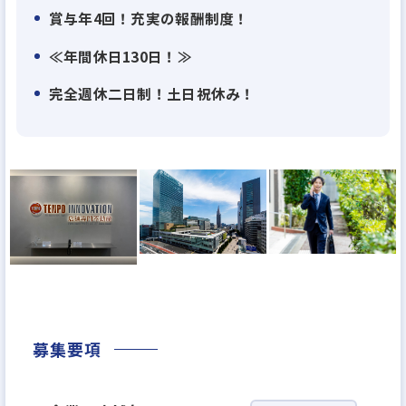
Biz保証は、店舗・事務所・倉庫といった「事業用不
賞与年4回！充実の報酬制度！
動産」に特化した家賃保証サービスです。
≪年間休日130日！≫
グループ企業は事業用物件の転貸借事業を展開して
いるため、グループの豊富なノウハウを活かして、
完全週休二日制！土日祝休み！
貸主様・借主様の双方にとって魅力あるサービスを
提供しています。
＜組織について＞
現在は役員3名と社員34名（派遣社員2名）の37名で
す。（2026年1月現在）
これから入社される方は事業立ち上げメンバーとし
てジョインしていただきます。
募集要項