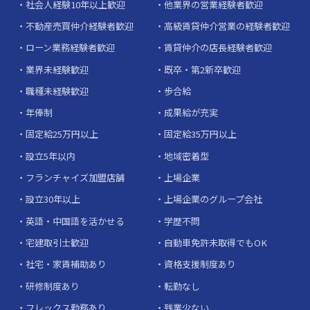
社会人経験10年以上歓迎
他業界の営業経験者歓迎
不動産売買仲介経験者歓迎
高級賃貸仲介営業の経験者歓迎
ローン業務経験者歓迎
賃貸仲介の店長経験者歓迎
業界未経験歓迎
既卒・第2新卒歓迎
職種未経験歓迎
歩合給
年俸制
成果給が充実
固定給25万円以上
固定給35万円以上
設立5年以内
地域密着型
フランチャイズ加盟店舗
上場企業
設立30年以上
上場企業のグループ会社
英語・中国語を活かせる
学歴不問
宅建取引士歓迎
自動車免許未取得でもOK
社宅・家賃補助あり
資格支援制度あり
研修制度あり
転勤なし
フレックス勤務あり
残業少ない