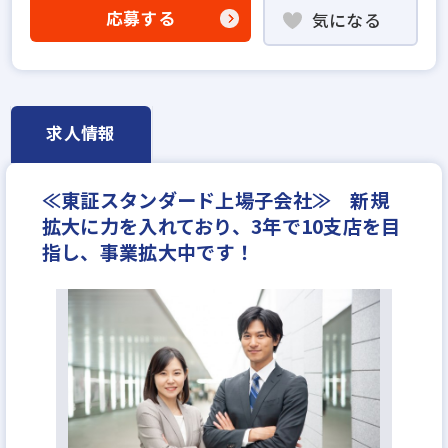
高級賃貸仲介営業の経験者歓迎
応募する
気になる
賃貸仲介の店長経験者歓迎
業界未経験歓迎
既卒・第2新卒歓迎
職種未経験歓迎
成果給が充実
固定給25万円以上
上場企業
学歴不問
宅建取引士歓迎
研修制度あり
転勤なし
求人情報
残業少ない
女性が活躍中
土日休みあり
完全週休2日
年間休日120日以上
年収400万円
≪東証スタンダード上場子会社≫ 新規
月給30万円
拡大に力を入れており、3年で10支店を目
指し、事業拡大中です！