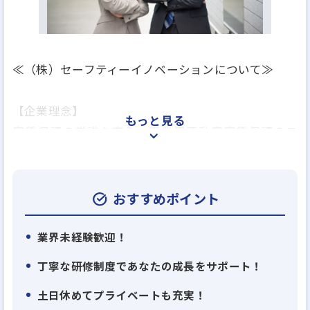
≪（株）セーフティーイノベーションについて≫
【企業理念】
もっと見る
家賃保証の常識を変え、事業用不動産家賃保証のス
タンダードを創造する。
VISION：事業用不動産家賃保証契約数で保証業界
No.1になる
おすすめポイント
VALUE：1．誠実 2．最速 3．協働 4．完遂 5．
成長
業界未経験歓迎！
丁寧な研修制度であなたの成長をサポート！
【事業用家賃保証事業】
土日休めてプライベートも充実！
＜Biz保証について＞