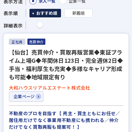
求人一覧
企業一覧
表示方法
表示順
おすすめ順
新着順
詳細表示
正社員
売買仲介
【仙台】売買仲介・買取再販営業◆東証プラ
イム上場G◆年間休日123日・完全週休2日◆
手当・福利厚生も充実◆多様なキャリア形成
も可能◆地域限定有り
大和ハウスリアルエステート株式会社
企業ページ
不動産のプロを目指す【 売主・買主ともにお任せ／
居住用だけでなく事業用不動産にも携われる／仲介
だけでなく買取再販も提案可！ 】