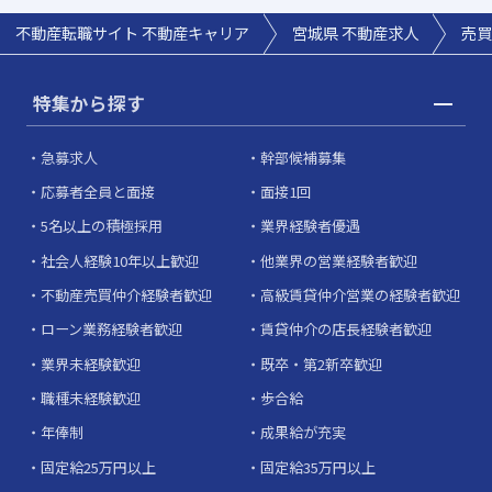
不動産転職サイト 不動産キャリア
宮城県
不動産求人
売買
特集から探す
急募求人
幹部候補募集
応募者全員と面接
面接1回
5名以上の積極採用
業界経験者優遇
社会人経験10年以上歓迎
他業界の営業経験者歓迎
不動産売買仲介経験者歓迎
高級賃貸仲介営業の経験者歓迎
ローン業務経験者歓迎
賃貸仲介の店長経験者歓迎
業界未経験歓迎
既卒・第2新卒歓迎
職種未経験歓迎
歩合給
年俸制
成果給が充実
固定給25万円以上
固定給35万円以上