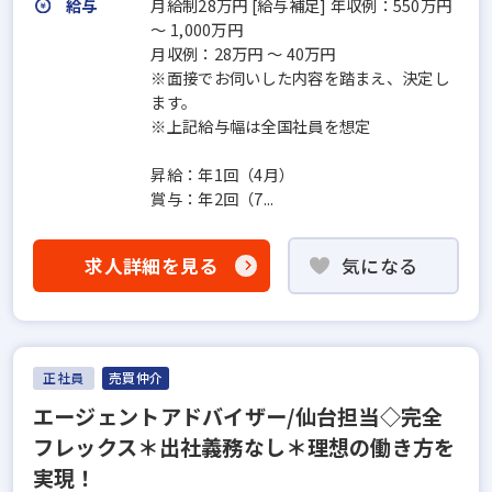
給与
月給制28万円 [給与補足] 年収例：550万円
～ 1,000万円
月収例：28万円 ～ 40万円
※面接でお伺いした内容を踏まえ、決定し
ます。
※上記給与幅は全国社員を想定
昇給：年1回（4月）
賞与：年2回（7...
求人詳細を見る
気になる
正社員
売買仲介
エージェントアドバイザー/仙台担当◇完全
フレックス＊出社義務なし＊理想の働き方を
実現！