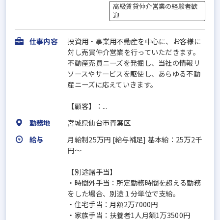
高級賃貸仲介営業の経験者歓
迎
仕事内容
投資用・事業用不動産を中心に、お客様に
対し売買仲介営業を行っていただきます。
不動産売買ニーズを発掘し、当社の情報リ
ソースやサービスを駆使し、あらゆる不動
産ニーズに応えていきます。
【顧客】：...
勤務地
宮城県仙台市青葉区
給与
月給制25万円 [給与補足] 基本給：25万2千
円～
【別途諸手当】
・時間外手当：所定勤務時間を超える勤務
をした場合、別途１分単位で支給。
・住宅手当：月額2万7000円
・家族手当：扶養者1人月額1万3500円