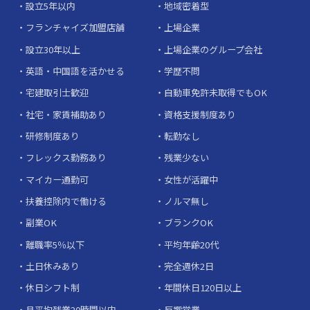
設立5年以内
地域密着型
フランチャイズ加盟店舗
上場企業
設立30年以上
上場企業のグループ会社
英語・中国語を活かせる
学歴不問
宅建取引士歓迎
自動車免許未取得でもOK
社宅・家賃補助あり
資格支援制度あり
研修制度あり
転勤なし
フレックス勤務あり
残業少ない
マイカー通勤可
女性が活躍中
扶養控除内で働ける
ノルマ無し
副業OK
ブランクOK
離職率5％以下
平均年齢20代
土日休みあり
完全週休2日
休日シフト制
年間休日120日以上
月平均残業20時間以内
反響営業