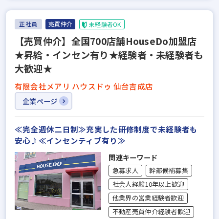
正社員
売買仲介
未経験者OK
【売買仲介】全国700店舗HouseDo加盟店
★昇給・インセン有り★経験者・未経験者も
大歓迎★
有限会社メアリ ハウスドゥ 仙台吉成店
企業ページ
≪完全週休二日制≫充実した研修制度で未経験者も
安心♪≪インセンティブ有り≫
関連キーワード
急募求人
幹部候補募集
社会人経験10年以上歓迎
他業界の営業経験者歓迎
不動産売買仲介経験者歓迎