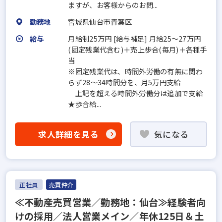
ますが、お客様からのお問...
勤務地
宮城県仙台市青葉区
給与
月給制25万円 [給与補足] 月給25～27万円
(固定残業代含む)＋売上歩合(毎月)＋各種手
当
※固定残業代は、時間外労働の有無に関わ
らず28～34時間分を、月5万円支給
上記を超える時間外労働分は追加で支給
★歩合給...
求人詳細を見る
気になる
正社員
売買仲介
≪不動産売買営業／勤務地：仙台≫経験者向
けの採用／法人営業メイン／年休125日＆土