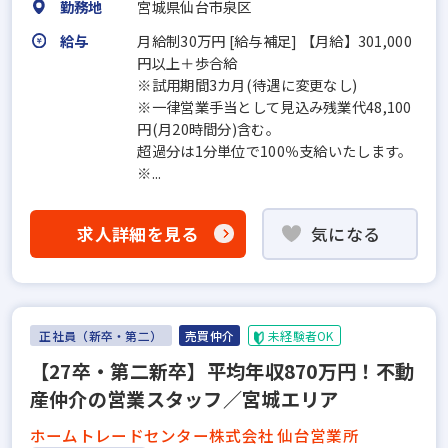
勤務地
宮城県仙台市泉区
給与
月給制30万円 [給与補足] 【月給】301,000
円以上＋歩合給
※試用期間3カ月(待遇に変更なし)
※一律営業手当として見込み残業代48,100
円(月20時間分)含む。
超過分は1分単位で100％支給いたします。
※...
求人詳細を見る
気になる
正社員（新卒・第二）
売買仲介
未経験者OK
【27卒・第二新卒】平均年収870万円！不動
産仲介の営業スタッフ／宮城エリア
ホームトレードセンター株式会社 仙台営業所