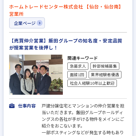
ホームトレードセンター株式会社 【仙台・仙台南】
営業所
企業ページ
【売買仲介営業】飯田グループの知名度・安定品質
が提案営業を後押し！
関連キーワード
急募求人
幹部候補募集
面接1回
業界経験者優遇
社会人経験10年以上歓迎
仕事内容
戸建分譲住宅とマンションの仲介営業を担
当いただきます。飯田グループホールディ
ングスの各社が手がける物件をメインにご
紹介をおこないます。
一部ポスティングなどが発生する時もあり