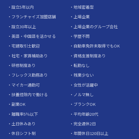
設立5年以内
地域密着型
フランチャイズ加盟店舗
上場企業
設立30年以上
上場企業のグループ会社
英語・中国語を活かせる
学歴不問
宅建取引士歓迎
自動車免許未取得でもOK
社宅・家賃補助あり
資格支援制度あり
研修制度あり
転勤なし
フレックス勤務あり
残業少ない
マイカー通勤可
女性が活躍中
扶養控除内で働ける
ノルマ無し
副業OK
ブランクOK
離職率5％以下
平均年齢20代
土日休みあり
完全週休2日
休日シフト制
年間休日120日以上