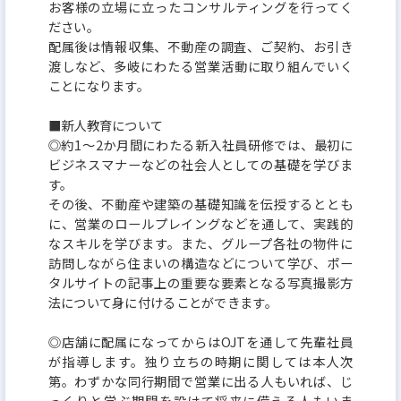
お客様の立場に立ったコンサルティングを行ってく
ださい。
配属後は情報収集、不動産の調査、ご契約、お引き
渡しなど、多岐にわたる営業活動に取り組んでいく
ことになります。
■新人教育について
◎約1～2か月間にわたる新入社員研修では、最初に
ビジネスマナーなどの社会人としての基礎を学びま
す。
その後、不動産や建築の基礎知識を伝授するととも
に、営業のロールプレイングなどを通して、実践的
なスキルを学びます。また、グループ各社の物件に
訪問しながら住まいの構造などについて学び、ポー
タルサイトの記事上の重要な要素となる写真撮影方
法について身に付けることができます。
◎店舗に配属になってからはOJTを通して先輩社員
が指導します。独り立ちの時期に関しては本人次
第。わずかな同行期間で営業に出る人もいれば、じ
っくりと学ぶ期間を設けて将来に備える人もいま