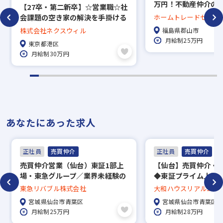
万円！不動産仲介の
【27卒・第二新卒】☆営業職☆社
／福島エリア
会課題の空き家の解決を手掛ける
ホームトレードセンタ
※入社時期は相談に応じます。
成長企業！／年休125日以上／月
福島県郡山市
株式会社ネクスウィル
給30万円～
※現在、在職中の方も積極的にご応募くださ
月給制25万円
東京都港区
月給制30万円
い。応募の秘密は厳守いたします。
あなたにあった求人
正社員
売買仲介
正社員
売買仲介
売買仲介営業（仙台）東証1部上
【仙台】売買仲介・
場・東急グループ／業界未経験の
◆東証プライム上場
方も安心の研修制度／抜群の福利
123日・完全週休2
東急リバブル株式会社
大和ハウスリアルエス
厚生☆
利厚生も充実◆多様
社
宮城県仙台市青葉区
宮城県仙台市青葉区
成も可能◆地域限定
月給制25万円
月給制28万円