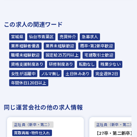
＊説明選考会は代行業者であるスラッシュ株
この求人の関連ワード
式会社が行います＊
スラッシュ株式会社からのご連絡をお待ち
宮城県
仙台市青葉区
売買仲介
急募求人
ください。
業界経験者優遇
業界未経験歓迎
既卒・第2新卒歓迎
ご連絡までに7日程度いただく場合があり
職種未経験歓迎
固定給25万円以上
宅建取引士歓迎
ます。予めご了承ください。
資格支援制度あり
研修制度あり
転勤なし
残業少ない
女性が活躍中
ノルマ無し
土日休みあり
完全週休2日
担当：スラッシュ株式会社
年間休日120日以上
本社：東京都港区赤坂2-15-16 赤坂ふく
源ビル7F
同じ運営会社の他の求人情報
▼
面接（オンライン面接可）
正社員（新卒・第二）
正社員（新卒・第二）
▼
【27卒・第二新卒】平
買取再販・物件仕入れ
内定