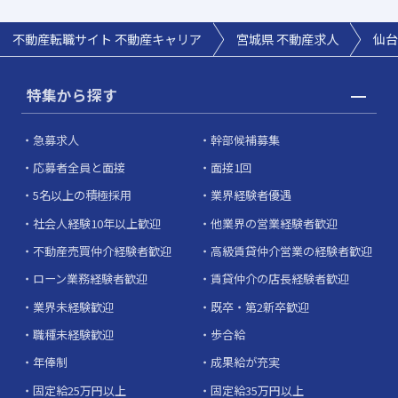
不動産転職サイト 不動産キャリア
宮城県 不動産求人
仙台
特集から探す
急募求人
幹部候補募集
応募者全員と面接
面接1回
5名以上の積極採用
業界経験者優遇
社会人経験10年以上歓迎
他業界の営業経験者歓迎
不動産売買仲介経験者歓迎
高級賃貸仲介営業の経験者歓迎
ローン業務経験者歓迎
賃貸仲介の店長経験者歓迎
業界未経験歓迎
既卒・第2新卒歓迎
職種未経験歓迎
歩合給
年俸制
成果給が充実
固定給25万円以上
固定給35万円以上