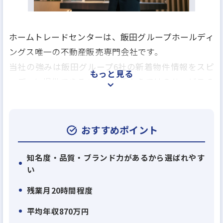
ホームトレードセンターは、飯田グループホールディ
ングス唯一の不動産販売専門会社です。
当社の強みは飯田グループ6社の新着物件情報をスピ
もっと見る
ーディに提供できること、大手ならではのサービスの
ご提供がございます。
お客様がより幸せに暮らせる理想の住まいをご提案
させていただきます。
おすすめポイント
2010年に設立された当初は4店舗でしたが、現在では
知名度・品質・ブランド力があるから選ばれやす
い
42店舗（2025年3月時点）と活動エリアを拡大し、さ
らなるサービス拡充に取り組んでいます。
残業月20時間程度
年間で5店舗ほどのペースで新規出店を進めておりま
平均年収870万円
す。