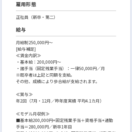
雇用形態
正社員（新卒・第二）
給与
月給制250,000円～
[給与補足]
≪賃金内訳≫
・基本給：200,000円～
・諸手当（固定残業手当）：一律50,000円／月
※既卒者は上記と同額を支給。
その他、成績により歩合給が支給されます。
≪賞与≫
年2回（7月・12月／昨年度実績 平均4.1カ月）
≪モデル月収例≫
■基本給200,000円+固定残業手当＋資格手当+通勤
手当＝280,000円／新卒1年目