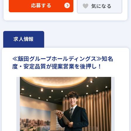
固定給25万円以上
宅建取引士歓迎
応募する
気になる
資格支援制度あり
研修制度あり
転勤なし
残業少ない
女性が活躍中
ノルマ無し
土日休みあり
完全週休2日
年間休日120日以上
求人情報
≪飯田グループホールディングス≫知名
度・安定品質が提案営業を後押し！