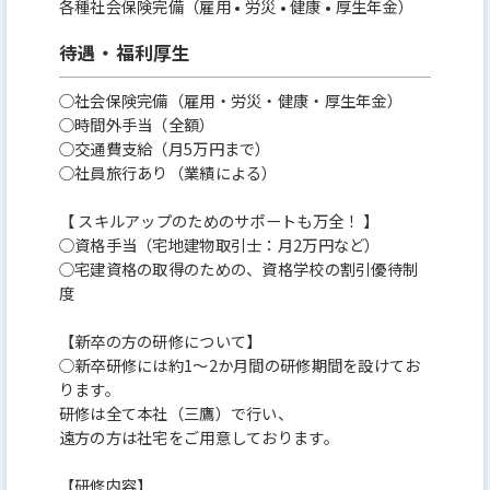
各種社会保険完備（雇用 • 労災 • 健康 • 厚生年金）
待遇・福利厚生
○社会保険完備（雇用・労災・健康・厚生年金）
○時間外手当（全額）
○交通費支給（月5万円まで）
○社員旅行あり（業績による）
【 スキルアップのためのサポートも万全！ 】
○資格手当（宅地建物取引士：月2万円など）
○宅建資格の取得のための、資格学校の割引優待制
度
【新卒の方の研修について】
○新卒研修には約1～2か月間の研修期間を設けてお
ります。
研修は全て本社（三鷹）で行い、
遠方の方は社宅をご用意しております。
【研修内容】