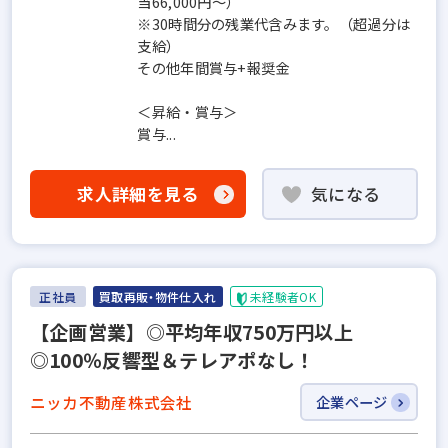
当66,000円～）
※30時間分の残業代含みます。（超過分は
支給）
その他年間賞与+報奨金
＜昇給・賞与＞
賞与...
求人詳細を見る
気になる
正社員
買取再販・物件仕入れ
未経験者OK
【企画営業】◎平均年収750万円以上
◎100％反響型＆テレアポなし！
ニッカ不動産株式会社
企業ページ