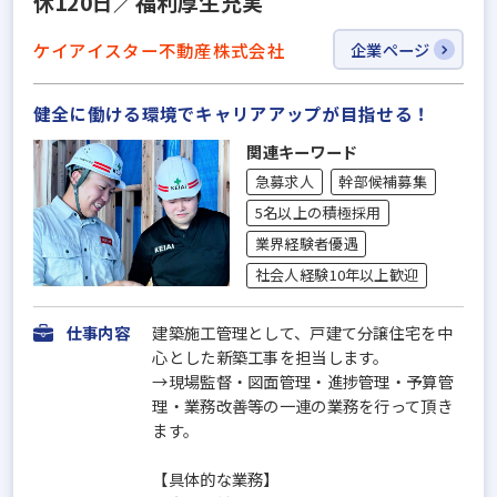
休120日／福利厚生充実
ケイアイスター不動産株式会社
企業ページ
健全に働ける環境でキャリアアップが目指せる！
関連キーワード
急募求人
幹部候補募集
5名以上の積極採用
業界経験者優遇
社会人経験10年以上歓迎
仕事内容
建築施工管理として、戸建て分譲住宅を中
心とした新築工事を担当します。
→現場監督・図面管理・進捗管理・予算管
理・業務改善等の一連の業務を行って頂き
ます。
【具体的な業務】