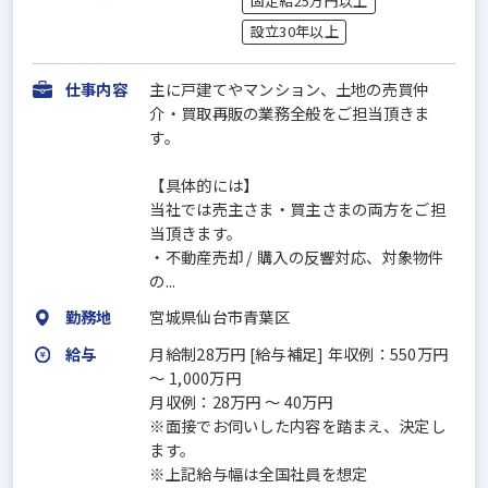
固定給25万円以上
設立30年以上
仕事内容
主に戸建てやマンション、土地の売買仲
介・買取再販の業務全般をご担当頂きま
す。
【具体的には】
当社では売主さま・買主さまの両方をご担
当頂きます。
・不動産売却 / 購入の反響対応、対象物件
の...
勤務地
宮城県仙台市青葉区
給与
月給制28万円 [給与補足] 年収例：550万円
～ 1,000万円
月収例：28万円 ～ 40万円
※面接でお伺いした内容を踏まえ、決定し
ます。
※上記給与幅は全国社員を想定