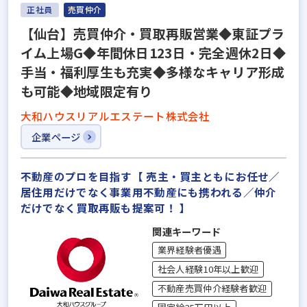
正社員
売買仲介
【仙台】売買仲介・買取再販営業◆東証プラ
イム上場G◆年間休日123日・完全週休2日◆
手当・福利厚生も充実◆多様なキャリア形成
も可能◆地域限定有り
大和ハウスリアルエステート株式会社
企業ページ
不動産のプロを目指す【 売主・買主ともにお任せ／
居住用だけでなく事業用不動産にも携われる／仲介
だけでなく買取再販も提案可！ 】
関連キーワード
業界経験者優遇
社会人経験10年以上歓迎
不動産売買仲介経験者歓迎