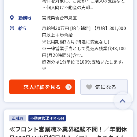
物件を対象に、ご売却・ご購入の支援など
・個人向け不動産の売却...
勤務地
宮城県仙台市泉区
給与
月給制30万円 [給与補足] 【月給】301,000
円以上＋歩合給
※試用期間3カ月(待遇に変更なし)
※一律営業手当として見込み残業代48,100
円(月20時間分)含む。
超過分は1分単位で100％支給いたします。
※...
求人詳細を見る
気になる
正社員
不動産管理・PM・BM
≪フロント営業職≫業界経験不問！／年間休