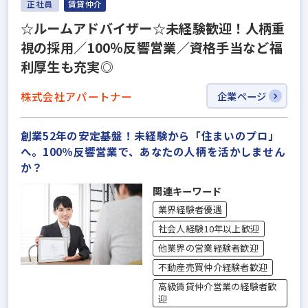
正社員
賃貸仲介
☆ルームアドバイザー☆未経験歓迎！人柄重
視の採用／100％反響営業／資格手当など福
利厚生も充実◎
株式会社アパートナー
企業ページ
創業52年の安定基盤！未経験から「住まいのプロ」
へ。100％反響営業で、あなたの人柄を活かしません
か？
関連キーワード
業界経験者優遇
社会人経験10年以上歓迎
他業界の営業経験者歓迎
不動産売買仲介経験者歓迎
高級賃貸仲介営業の経験者歓
迎