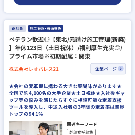
正社員
施工管理・設備管理
ベテラン歓迎◎【東北/元請け施工管理(新築)
】年休123日（土日祝休）/福利厚生充実◎/
プライム市場※初期配属：関東
株式会社レオパレス21
企業ページ
★会社の変革期に携わる大きな醍醐味があります★
全国で約4,000名の大手企業★土日祝休★入社後ギャ
ップ等の悩みを感じたらすぐに相談可能な定着支援
ツールを導入し、中途入社者の3年間の定着率は業界
トップの94.1%
関連キーワード
幹部候補募集