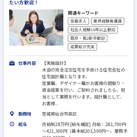
たい方歓迎！
関連キーワード
急募求人
業界経験者優遇
社会人経験10年以上歓迎
既卒・第2新卒歓迎
成果給が充実
仕事内容
【実施設計】
木造の完全注文住宅を手掛ける住宅会社の
住宅設計職となります。
営業職、デザイナー職がお客様の間取り・
資金提案を行い、ご契約されましたら、担
当として業務を行います。設計職として、
お客様...
勤務地
宮城県仙台市泉区
給与
月給制28万円 [給与補足] 月給：282,700円
～421,300円（基本給203,500円～、業務手