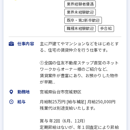
業界経験者優遇
業界未経験歓迎
既卒・第2新卒歓迎
職種未経験歓迎
歩合給
仕事内容
主に⼾建てやマンションなどをはじめとす
る、住宅の賃貸仲介を⾏う仕事です。
①全国の住友不動産ステップ直営のネット
ワークからオーナー様のご紹介など、
賃貸案件が豊富にあり、お預かりした物件
が早期...
勤務地
宮城県仙台市宮城野区
給与
月給制25万円 [給与補足] ⽉給250,000円
残業代は別途支給いたします。
賞与 年2回（6⽉、12⽉）
定期昇給はないが、年１回査定により昇給