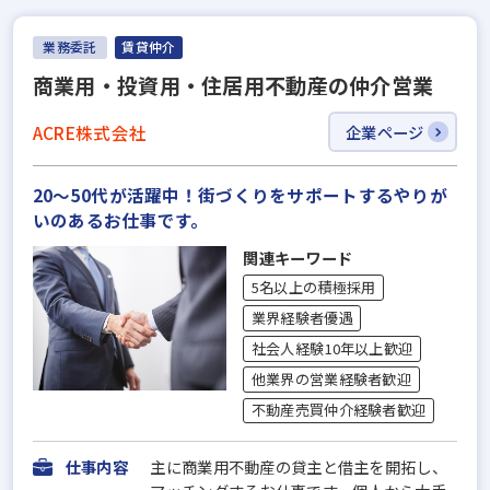
業務委託
賃貸仲介
商業用・投資用・住居用不動産の仲介営業
ACRE株式会社
企業ページ
20～50代が活躍中！街づくりをサポートするやりが
いのあるお仕事です。
関連キーワード
5名以上の積極採用
業界経験者優遇
社会人経験10年以上歓迎
他業界の営業経験者歓迎
不動産売買仲介経験者歓迎
仕事内容
主に商業用不動産の貸主と借主を開拓し、