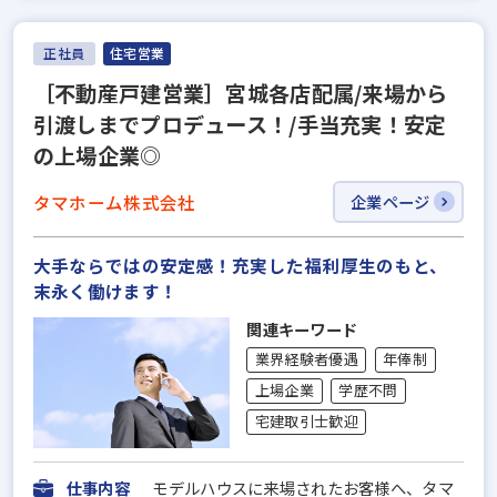
正社員
住宅営業
［不動産戸建営業］宮城各店配属/来場から
引渡しまでプロデュース！/手当充実！安定
の上場企業◎
タマホーム株式会社
企業ページ
大手ならではの安定感！充実した福利厚生のもと、
末永く働けます！
関連キーワード
業界経験者優遇
年俸制
上場企業
学歴不問
宅建取引士歓迎
仕事内容
モデルハウスに来場されたお客様へ、タマ