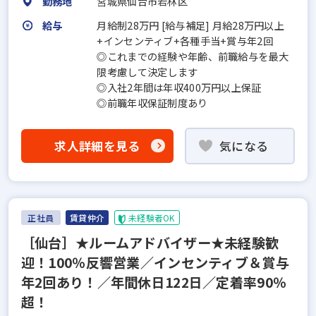
勤務地
宮城県仙台市若林区
給与
月給制28万円 [給与補足] 月給28万円以上
+インセンティブ+各種手当+賞与年2回
◎これまでの経験や年齢、前職給与を最大
限考慮して決定します
◎入社2年間は年収400万円以上保証
◎前職年収保証制度あり
求人詳細を見る
気になる
正社員
賃貸仲介
未経験者OK
［仙台］★ルームアドバイザー★未経験歓
迎！100％反響営業／インセンティブ＆賞与
年2回あり！／年間休日122日／定着率90％
超！