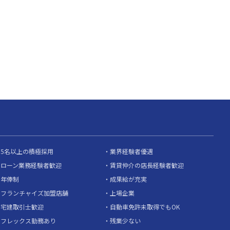
5名以上の積極採用
業界経験者優遇
ローン業務経験者歓迎
賃貸仲介の店長経験者歓迎
年俸制
成果給が充実
フランチャイズ加盟店舗
上場企業
宅建取引士歓迎
自動車免許未取得でもOK
フレックス勤務あり
残業少ない