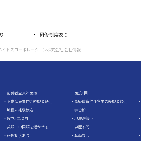
り
研修制度あり
ハイトスコーポレーション株式会社 会社情報
応募者全員と面接
面接1回
不動産売買仲介経験者歓迎
高級賃貸仲介営業の経験者歓迎
職種未経験歓迎
歩合給
設立5年以内
地域密着型
英語・中国語を活かせる
学歴不問
研修制度あり
転勤なし