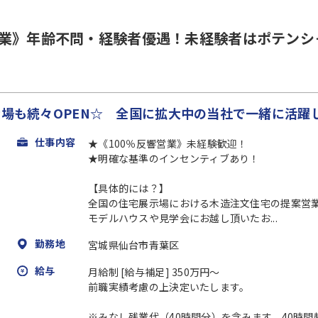
営業》年齢不問・経験者優遇！未経験者はポテンシ
示場も続々OPEN☆ 全国に拡大中の当社で一緒に活躍
仕事内容
★《100％反響営業》未経験歓迎！
★明確な基準のインセンティブあり！
【具体的には？】
全国の住宅展示場における木造注文住宅の提案営
モデルハウスや見学会にお越し頂いたお...
勤務地
宮城県仙台市青葉区
給与
月給制 [給与補足] 350万円～
前職実績考慮の上決定いたします。
※みなし残業代（40時間分）を含みます。40時