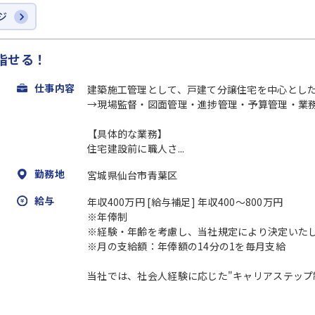
ジ
指せる！
仕事内容
建築施工管理として、戸建て分譲住宅を中心とし
→現場監督・図面管理・進捗管理・予算管理・業
【具体的な業務】
住宅建設前に職人さ...
勤務地
宮城県仙台市青葉区
給与
年収400万円 [給与補足] 年収400～800万円
※年俸制
※経験・年齢を考慮し、当社規定により決定いた
※月の支給額：年俸額の14分の1を毎月支給
当社では、社会人経験に応じた"キャリアステップ制度