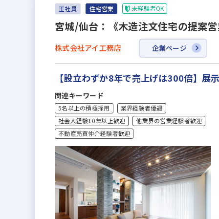
未経験者OK
正社員
住宅営業
宮城/仙台：《木造注文住宅の提案
株式会社アイ工務店
企業ページ
【設立わずか8年で売上げは300倍】展
関連キーワード
5名以上の積極採用
業界経験者優遇
社会人経験10年以上歓迎
他業界の営業経験者歓迎
不動産売買仲介経験者歓迎