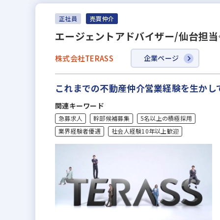
正社員
売買仲介
エージェントアドバイザー/仙台担
株式会社TERASS
企業ページ
これまでの不動産仲介営業経験を生かし
関連キーワード
急募求人
幹部候補募集
5名以上の積極採用
業界経験者優遇
社会人経験10年以上歓迎