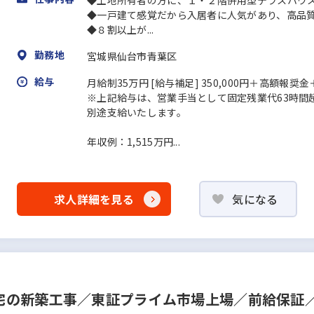
◆土地所有者の方に、１・２階併用型テラスハウ
◆一戸建て感覚だから入居者に人気があり、高品
◆８割以上が...
勤務地
宮城県仙台市青葉区
給与
月給制35万円 [給与補足] 350,000円＋高額報
※上記給与は、営業手当として固定残業代63時間超分（
別途支給いたします。
年収例：1,515万円...
求人詳細を見る
気になる
宅の新築工事／東証プライム市場上場／前給保証／