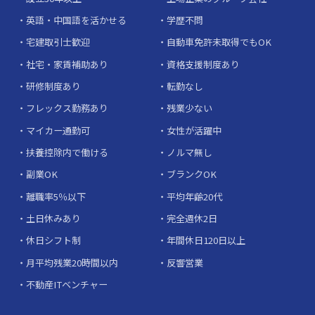
英語・中国語を活かせる
学歴不問
宅建取引士歓迎
自動車免許未取得でもOK
社宅・家賃補助あり
資格支援制度あり
研修制度あり
転勤なし
フレックス勤務あり
残業少ない
マイカー通勤可
女性が活躍中
扶養控除内で働ける
ノルマ無し
副業OK
ブランクOK
離職率5％以下
平均年齢20代
土日休みあり
完全週休2日
休日シフト制
年間休日120日以上
月平均残業20時間以内
反響営業
不動産ITベンチャー