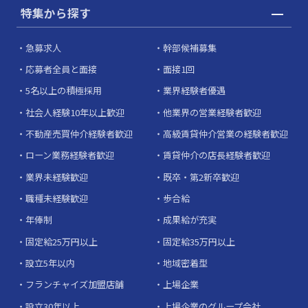
特集から探す
急募求人
幹部候補募集
応募者全員と面接
面接1回
5名以上の積極採用
業界経験者優遇
社会人経験10年以上歓迎
他業界の営業経験者歓迎
不動産売買仲介経験者歓迎
高級賃貸仲介営業の経験者歓迎
ローン業務経験者歓迎
賃貸仲介の店長経験者歓迎
業界未経験歓迎
既卒・第2新卒歓迎
職種未経験歓迎
歩合給
年俸制
成果給が充実
固定給25万円以上
固定給35万円以上
設立5年以内
地域密着型
フランチャイズ加盟店舗
上場企業
設立30年以上
上場企業のグループ会社