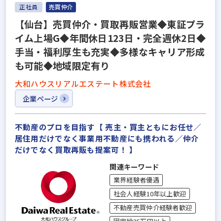
正社員
売買仲介
【仙台】売買仲介・買取再販営業◆東証プラ
イム上場G◆年間休日123日・完全週休2日◆
手当・福利厚生も充実◆多様なキャリア形成
も可能◆地域限定有り
大和ハウスリアルエステート株式会社
企業ページ
不動産のプロを目指す【 売主・買主ともにお任せ／
居住用だけでなく事業用不動産にも携われる／仲介
だけでなく買取再販も提案可！ 】
関連キーワード
業界経験者優遇
社会人経験10年以上歓迎
不動産売買仲介経験者歓迎