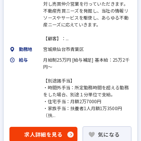
対し売買仲介営業を行っていただきます。
不動産売買ニーズを発掘し、当社の情報リ
ソースやサービスを駆使し、あらゆる不動
産ニーズに応えていきます。
【顧客】：...
勤務地
宮城県仙台市青葉区
給与
月給制25万円 [給与補足] 基本給：25万2千
円～
【別途諸手当】
・時間外手当：所定勤務時間を超える勤務
をした場合、別途１分単位で支給。
・住宅手当：月額2万7000円
・家族手当：扶養者1人月額1万3500円
（扶...
求人詳細を見る
気になる