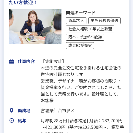
たい方歓迎！
関連キーワード
急募求人
業界経験者優遇
社会人経験10年以上歓迎
既卒・第2新卒歓迎
成果給が充実
仕事内容
【実施設計】
木造の完全注文住宅を手掛ける住宅会社の
住宅設計職となります。
営業職、デザイナー職がお客様の間取り・
資金提案を行い、ご契約されましたら、担
当として業務を行います。設計職として、
お客様...
勤務地
宮城県仙台市泉区
給与
月給制28万円 [給与補足] 月給：282,700円
～421,300円（基本給203,500円～、業務手