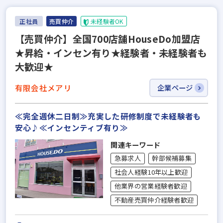
正社員
売買仲介
未経験者OK
【売買仲介】全国700店舗HouseDo加盟店
★昇給・インセン有り★経験者・未経験者も
大歓迎★
有限会社メアリ
企業ページ
≪完全週休二日制≫充実した研修制度で未経験者も
安心♪≪インセンティブ有り≫
関連キーワード
急募求人
幹部候補募集
社会人経験10年以上歓迎
他業界の営業経験者歓迎
不動産売買仲介経験者歓迎