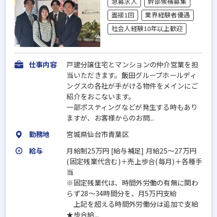
急募求人
幹部候補募集
面接1回
業界経験者優遇
社会人経験10年以上歓迎
仕事内容
戸建分譲住宅とマンションの仲介営業を担
当いただきます。飯田グループホールディ
ングスの各社が手がける物件をメインにご
紹介をおこないます。
一部ポスティングなどが発生する時もあり
ますが、お客様からのお問...
勤務地
宮城県仙台市青葉区
給与
月給制25万円 [給与補足] 月給25～27万円
(固定残業代含む)＋売上歩合(毎月)＋各種手
当
※固定残業代は、時間外労働の有無に関わ
らず28～34時間分を、月5万円支給
上記を超える時間外労働分は追加で支給
★歩合給...