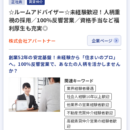
正社員
賃貸仲介
☆ルームアドバイザー☆未経験歓迎！人柄重
視の採用／100％反響営業／資格手当など福
利厚生も充実◎
株式会社アパートナー
企業ページ
創業52年の安定基盤！未経験から「住まいのプロ」
へ。100％反響営業で、あなたの人柄を活かしません
か？
関連キーワード
業界経験者優遇
社会人経験10年以上歓迎
他業界の営業経験者歓迎
不動産売買仲介経験者歓迎
高級賃貸仲介営業の経験者歓
迎