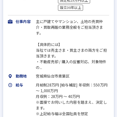
固定給25万円以上
設立30年以上
仕事内容
主に戸建てやマンション、土地の売買仲
介・買取再販の業務全般をご担当頂きま
す。
【具体的には】
当社では売主さま・買主さまの両方をご担
当頂きます。
・不動産売却 / 購入の反響対応、対象物件
の...
勤務地
宮城県仙台市青葉区
給与
月給制28万円 [給与補足] 年収例：550万円
～ 1,000万円
月収例：28万円 ～ 40万円
※面接でお伺いした内容を踏まえ、決定し
ます。
※上記給与幅は全国社員を想定