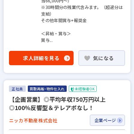
当66,000円～）
※30時間分の残業代含みます。（超過分は
支給）
その他年間賞与+報奨金
＜昇給・賞与＞
賞与...
求人詳細を見る
気になる
正社員
買取再販・物件仕入れ
未経験者OK
【企画営業】◎平均年収750万円以上
◎100％反響型＆テレアポなし！
ニッカ不動産株式会社
企業ページ