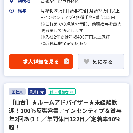
勤務地
宮城県仙台市若林区
給与
月給制28万円 [給与補足] 月給28万円以上
+インセンティブ+各種手当+賞与年2回
◎これまでの経験や年齢、前職給与を最大
限考慮して決定します
◎入社2年間は年収400万円以上保証
◎前職年収保証制度あり
求人詳細を見る
気になる
正社員
賃貸仲介
未経験者OK
［仙台］★ルームアドバイザー★未経験歓
迎！100％反響営業／インセンティブ＆賞与
年2回あり！／年間休日122日／定着率90％
超！