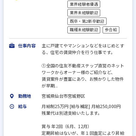
業界経験者優遇
業界未経験歓迎
既卒・第2新卒歓迎
職種未経験歓迎
歩合給
仕事内容
主に⼾建てやマンションなどをはじめとす
る、住宅の賃貸仲介を⾏う仕事です。
①全国の住友不動産ステップ直営のネット
ワークからオーナー様のご紹介など、
賃貸案件が豊富にあり、お預かりした物件
が早期...
勤務地
宮城県仙台市宮城野区
給与
月給制25万円 [給与補足] ⽉給250,000円
残業代は別途支給いたします。
賞与 年2回（6⽉、12⽉）
定期昇給はないが、年１回査定により昇給