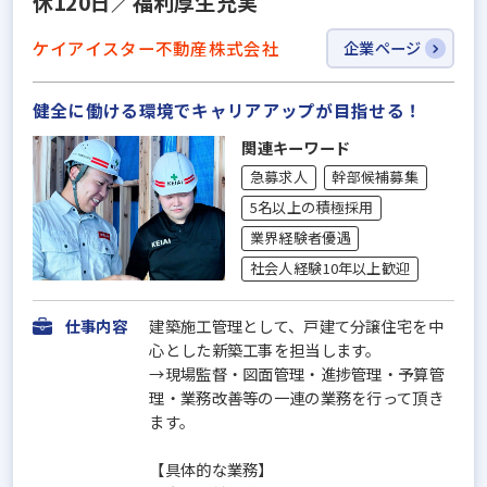
休120日／福利厚生充実
ケイアイスター不動産株式会社
企業ページ
健全に働ける環境でキャリアアップが目指せる！
関連キーワード
急募求人
幹部候補募集
5名以上の積極採用
業界経験者優遇
社会人経験10年以上歓迎
仕事内容
建築施工管理として、戸建て分譲住宅を中
心とした新築工事を担当します。
→現場監督・図面管理・進捗管理・予算管
理・業務改善等の一連の業務を行って頂き
ます。
【具体的な業務】