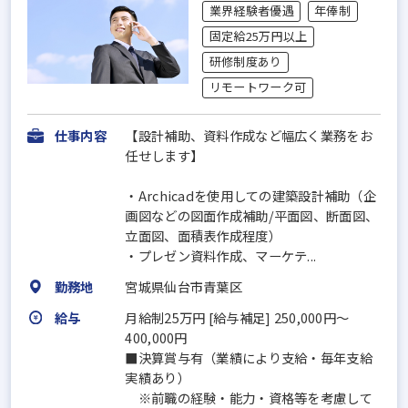
業界経験者優遇
年俸制
固定給25万円以上
研修制度あり
リモートワーク可
仕事内容
【設計補助、資料作成など幅広く業務をお
任せします】
・Archicadを使用しての建築設計補助（企
画図などの図面作成補助/平面図、断面図、
立面図、面積表作成程度）
・プレゼン資料作成、マーケテ...
勤務地
宮城県仙台市青葉区
給与
月給制25万円 [給与補足] 250,000円～
400,000円
■決算賞与有（業績により支給・毎年支給
実績あり）
※前職の経験・能力・資格等を考慮して