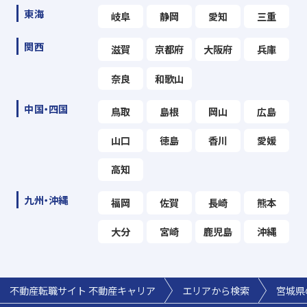
東海
岐阜
静岡
愛知
三重
関西
滋賀
京都府
大阪府
兵庫
奈良
和歌山
中国・四国
鳥取
島根
岡山
広島
山口
徳島
香川
愛媛
高知
九州・沖縄
福岡
佐賀
長崎
熊本
大分
宮崎
鹿児島
沖縄
不動産転職サイト 不動産キャリア
エリアから検索
宮城県