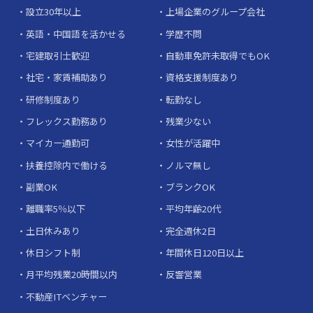
設立30年以上
上場企業のグループ会社
英語・中国語を活かせる
学歴不問
宅建取引士歓迎
自動車免許未取得でもOK
社宅・家賃補助あり
資格支援制度あり
研修制度あり
転勤なし
フレックス勤務あり
残業少ない
マイカー通勤可
女性が活躍中
扶養控除内で働ける
ノルマ無し
副業OK
ブランクOK
離職率5％以下
平均年齢20代
土日休みあり
完全週休2日
休日シフト制
年間休日120日以上
月平均残業20時間以内
反響営業
不動産ITベンチャー