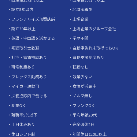
設立5年以内
地域密着型
フランチャイズ加盟店舗
上場企業
設立30年以上
上場企業のグループ会社
英語・中国語を活かせる
学歴不問
宅建取引士歓迎
自動車免許未取得でもOK
社宅・家賃補助あり
資格支援制度あり
研修制度あり
転勤なし
フレックス勤務あり
残業少ない
マイカー通勤可
女性が活躍中
扶養控除内で働ける
ノルマ無し
副業OK
ブランクOK
離職率5％以下
平均年齢20代
土日休みあり
完全週休2日
休日シフト制
年間休日120日以上