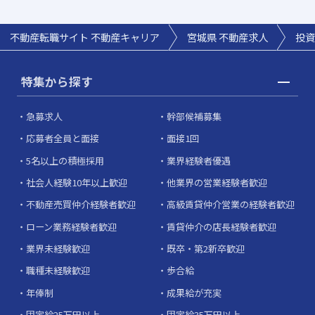
不動産転職サイト 不動産キャリア
宮城県
不動産求人
投資
特集から探す
急募求人
幹部候補募集
応募者全員と面接
面接1回
5名以上の積極採用
業界経験者優遇
社会人経験10年以上歓迎
他業界の営業経験者歓迎
不動産売買仲介経験者歓迎
高級賃貸仲介営業の経験者歓迎
ローン業務経験者歓迎
賃貸仲介の店長経験者歓迎
業界未経験歓迎
既卒・第2新卒歓迎
職種未経験歓迎
歩合給
年俸制
成果給が充実
固定給25万円以上
固定給35万円以上