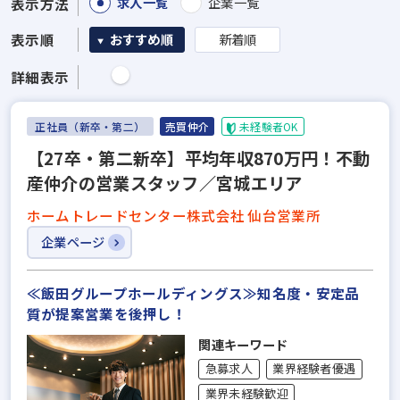
求人一覧
企業一覧
表示方法
表示順
おすすめ順
新着順
詳細表示
正社員（新卒・第二）
売買仲介
未経験者OK
【27卒・第二新卒】平均年収870万円！不動
産仲介の営業スタッフ／宮城エリア
ホームトレードセンター株式会社 仙台営業所
企業ページ
≪飯田グループホールディングス≫知名度・安定品
質が提案営業を後押し！
関連キーワード
急募求人
業界経験者優遇
業界未経験歓迎