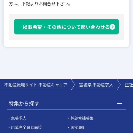
方は、下記よりお問合せ下さい。
掲載希望・その他について問い合わせる
不動産転職サイト 不動産キャリア
宮城県
不動産求人
正社
特集から探す
急募求人
幹部候補募集
応募者全員と面接
面接1回