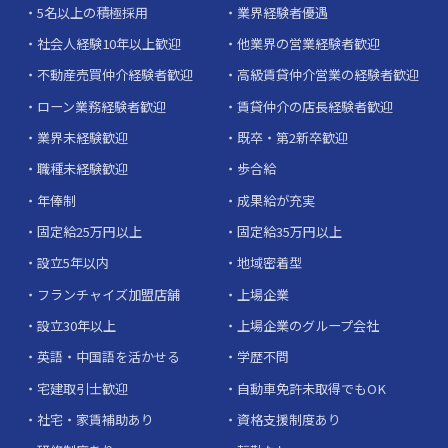
5名以上の積極採用
業界経験者優遇
社会人経験10年以上歓迎
他業界の営業経験者歓迎
不動産売買仲介経験者歓迎
高級賃貸仲介営業の経験者歓迎
ローン業務経験者歓迎
賃貸仲介の店長経験者歓迎
業界未経験歓迎
既卒・第2新卒歓迎
職種未経験歓迎
歩合給
年俸制
成果給が充実
固定給25万円以上
固定給35万円以上
設立5年以内
地域密着型
フランチャイズ加盟店舗
上場企業
設立30年以上
上場企業のグループ会社
英語・中国語を活かせる
学歴不問
宅建取引士歓迎
自動車免許未取得でもOK
社宅・家賃補助あり
資格支援制度あり