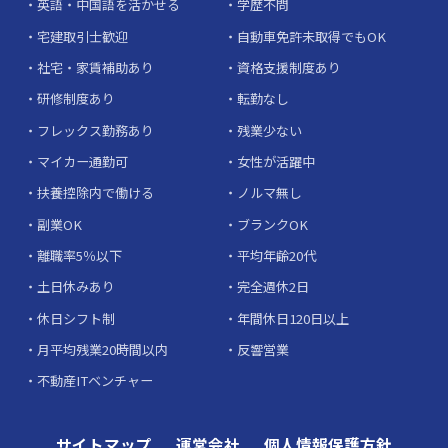
英語・中国語を活かせる
学歴不問
宅建取引士歓迎
自動車免許未取得でもOK
社宅・家賃補助あり
資格支援制度あり
研修制度あり
転勤なし
フレックス勤務あり
残業少ない
マイカー通勤可
女性が活躍中
扶養控除内で働ける
ノルマ無し
副業OK
ブランクOK
離職率5％以下
平均年齢20代
土日休みあり
完全週休2日
休日シフト制
年間休日120日以上
月平均残業20時間以内
反響営業
不動産ITベンチャー
サイトマップ
運営会社
個人情報保護方針