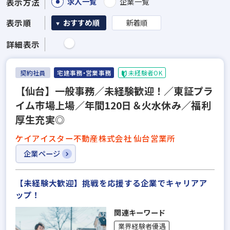
求人一覧
企業一覧
表示方法
表示順
おすすめ順
新着順
詳細表示
契約社員
宅建事務・営業事務
未経験者OK
【仙台】一般事務／未経験歓迎！／東証プラ
イム市場上場／年間120日＆火水休み／福利
厚生充実◎
ケイアイスター不動産株式会社 仙台営業所
企業ページ
【未経験大歓迎】挑戦を応援する企業でキャリアア
ップ！
関連キーワード
業界経験者優遇