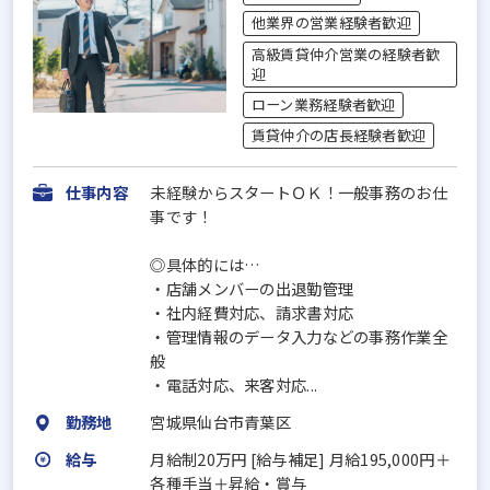
他業界の営業経験者歓迎
高級賃貸仲介営業の経験者歓
迎
ローン業務経験者歓迎
賃貸仲介の店長経験者歓迎
仕事内容
未経験からスタートＯＫ！一般事務のお仕
事です！
◎具体的には…
・店舗メンバーの出退勤管理
・社内経費対応、請求書対応
・管理情報のデータ入力などの事務作業全
般
・電話対応、来客対応...
勤務地
宮城県仙台市青葉区
給与
月給制20万円 [給与補足] 月給195,000円＋
各種手当＋昇給・賞与