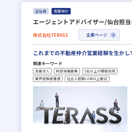
正社員
売買仲介
エージェントアドバイザー/仙台担
株式会社TERASS
企業ページ
これまでの不動産仲介営業経験を生かし
関連キーワード
急募求人
幹部候補募集
5名以上の積極採用
業界経験者優遇
社会人経験10年以上歓迎