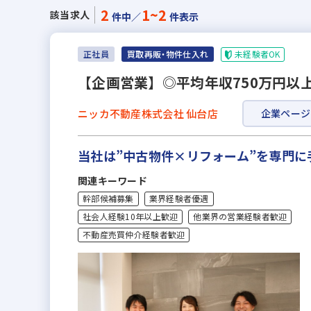
2
1~2
該当求人
件中／
件表示
未経験者OK
正社員
買取再販・物件仕入れ
【企画営業】◎平均年収750万円以
ニッカ不動産株式会社 仙台店
企業ページ
当社は”中古物件×リフォーム”を専門
関連キーワード
幹部候補募集
業界経験者優遇
社会人経験10年以上歓迎
他業界の営業経験者歓迎
不動産売買仲介経験者歓迎