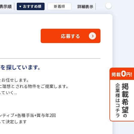
表示順
詳細表示
おすすめ順
新着順
応募する
間を探しています。
をお任せします。
に理想とされる物件をご提案します。
いく...
センティブ+各種手当+賞与年2回
して決定します