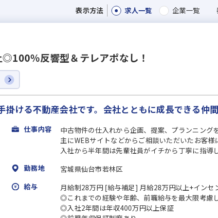
求人一覧
企業一覧
表示方法
上◎100％反響型＆テレアポなし！
に手掛ける不動産会社です。会社とともに成長できる仲
仕事内容
中古物件の仕入れから企画、提案、プランニング
主にWEBサイトなどからご相談いただいたお客様
入社から半年間は先輩社員がイチから丁寧に指導して
勤務地
宮城県仙台市若林区
給与
月給制28万円 [給与補足] 月給28万円以上+イン
◎これまでの経験や年齢、前職給与を最大限考慮
◎入社2年間は年収400万円以上保証