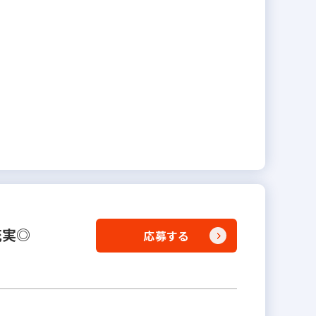
充実◎
応募する