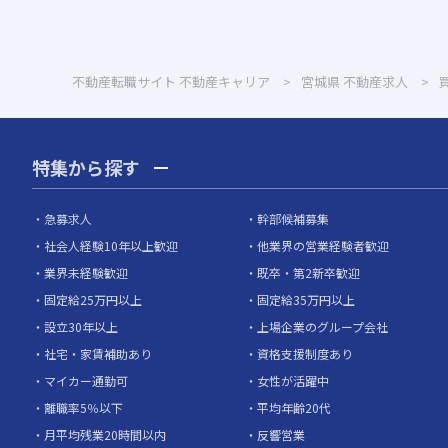
不動産転職サイト 不動産キャリア
宮城県
不動産求人
特集から探す
急募求人
幹部候補募集
社会人経験10年以上歓迎
他業界の営業経験者歓迎
業界未経験歓迎
既卒・第2新卒歓迎
固定給25万円以上
固定給35万円以上
設立30年以上
上場企業のグループ会社
社宅・家賃補助あり
資格支援制度あり
マイカー通勤可
女性が活躍中
離職率5％以下
平均年齢20代
月平均残業20時間以内
反響営業