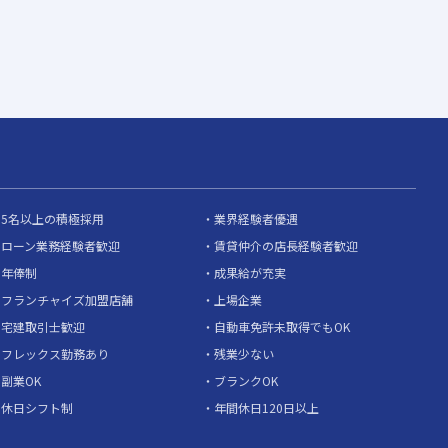
5名以上の積極採用
業界経験者優遇
ローン業務経験者歓迎
賃貸仲介の店長経験者歓迎
年俸制
成果給が充実
フランチャイズ加盟店舗
上場企業
宅建取引士歓迎
自動車免許未取得でもOK
フレックス勤務あり
残業少ない
副業OK
ブランクOK
休日シフト制
年間休日120日以上