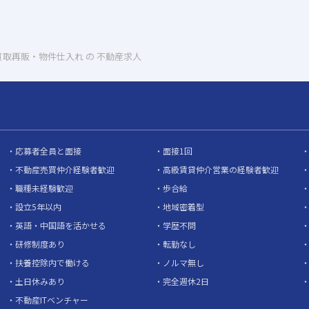
買取再販・物件仕入れ の 不動産求人
応募者全員と面接
面接1回
不動産売買仲介経験者歓迎
高級賃貸仲介営業の経験者歓迎
職種未経験歓迎
歩合給
設立5年以内
地域密着型
英語・中国語を活かせる
学歴不問
研修制度あり
転勤なし
扶養控除内で働ける
ノルマ無し
土日休みあり
完全週休2日
不動産ITベンチャー