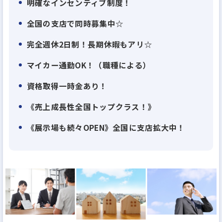
明確なインセンティブ制度！
概のもと、日々働いています。
全国の支店で同時募集中☆
積極的なチャレンジも推奨しており、意見を言いやす
い風通しの良い社風です。
完全週休2日制！長期休暇もアリ☆
また、『家族の支えや理解があってこそ、楽しく仕
マイカー通勤OK！（職種による）
事ができる』という社長の考えもあり、自分の仕事
資格取得一時金あり！
やどんな方々と働いているのかということを理解し
てもらうため、家族も参加できる社内イベントを実
《売上成長性全国トップクラス！》
施しています。
《展示場も続々OPEN》全国に支店拡大中！
季節に合わせて、春には野球大会やバーベキュー、
夏には家族キャンプ、秋には社員旅行と盛り沢山の
イベントで社員全員が楽しんでます！
【100％反響営業】
大手ハウスメーカーと同等の品質の住宅を適正価格
で提供できるハウスメーカーとして、お客様から高