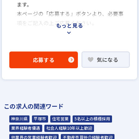
ます。
本ページの「応募する」ボタンより、必要事
項をご記入の上ご応募ください。
もっと見る
＜選考プロセス＞
「応募する」よりエントリー
気になる
応募する
▼
【説明選考会（電話面談）】
基本的にはお電話でのご面談となります。
※選考状況によってはご来社いただく場合も
ございます。
この求人の関連ワード
※説明選考会は代行業者であるスラッシュ株
神奈川県
平塚市
住宅営業
5名以上の積極採用
式会社が行います※
業界経験者優遇
社会人経験10年以上歓迎
スラッシュ株式会社からのご連絡をお待ち
他業界の営業経験者歓迎
不動産売買仲介経験者歓迎