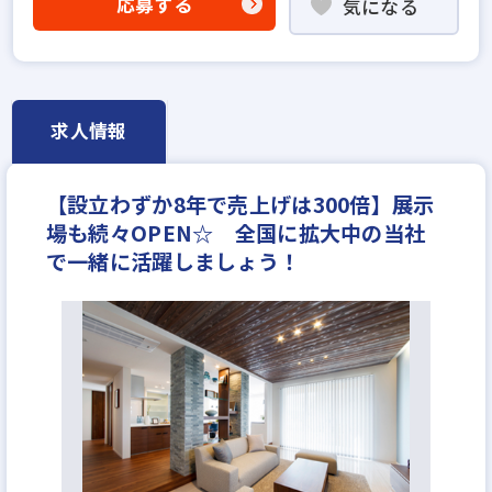
応募する
気になる
高級賃貸仲介営業の経験者歓迎
賃貸仲介の店長経験者歓迎
業界未経験歓迎
既卒・第2新卒歓迎
職種未経験歓迎
歩合給
成果給が充実
固定給25万円以上
地域密着型
求人情報
宅建取引士歓迎
年齢不問
資格支援制度あり
研修制度あり
マイカー通勤可
女性が活躍中
【設立わずか8年で売上げは300倍】展示
ノルマ無し
完全週休2日
休日シフト制
反響営業
場も続々OPEN☆ 全国に拡大中の当社
で一緒に活躍しましょう！