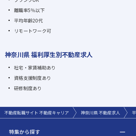
離職率5％以下
平均年齢20代
リモートワーク可
神奈川県 福利厚生別不動産求人
社宅・家賃補助あり
資格支援制度あり
研修制度あり
不動産転職サイト 不動産キャリア
神奈川県 不動産求人
平
特集から探す