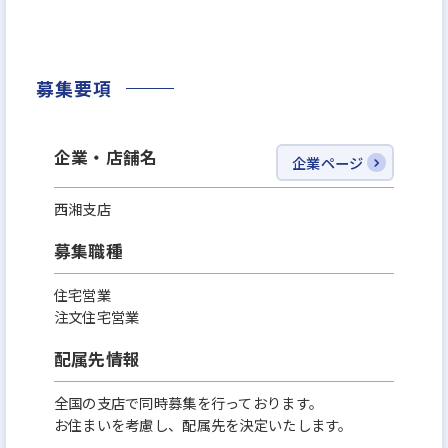
い評価を頂いています。
「日経ホームビルダー」の『売上高伸び率部門』で
募集要項
は全国トップクラス。
「スーモカウンター」からの紹介件数もトップクラ
スなど、数ある住宅会社の中からお客様に選んで頂
企業・店舗名
企業ページ
ける存在として事業拡大しています。
西湘支店
募集職種
住宅営業
注文住宅営業
配属先情報
全国の支店で同時募集を行っております。
お住まいを考慮し、配属先を決定いたします。