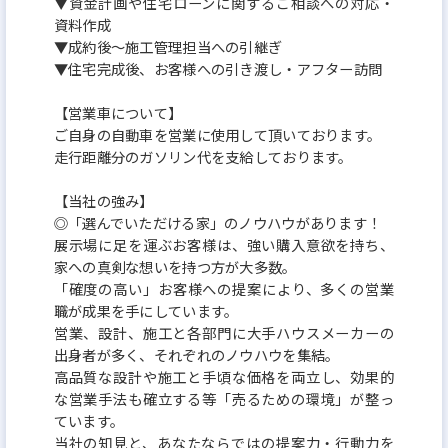
▼資金計画や住宅ローンに関するご相談への対応・
資料作成
▼成約後〜施工管理担当への引継ぎ
▼住宅完成後、お客様への引き渡し・アフター訪問
【営業車について】
ご自身の自動車を営業に使用して頂いております。
走行距離分のガソリン代を支給しております。
【当社の強み】
◎「選んでいただける家」のノウハウがあります！
展示場に足を運ぶお客様は、強い購入意欲を持ち、
家への真剣な想いを持つ方が大多数。
「確度の高い」お客様への提案により、多くの営業
職が成果を手にしています。
営業、設計、施工と各部門に大手ハウスメーカーの
出身者が多く、それぞれのノウハウを集結。
高品質な設計や施工と手頃な価格を両立し、効果的
な営業手法も確立する等「売るための環境」が整っ
ています。
当社の知見と、あなたならではの提案力・行動力を