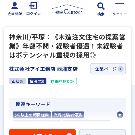
会員登録
ログイン
検索
メニュー
神奈川/平塚：《木造注文住宅の提案営
業》年齢不問・経験者優遇！未経験者
はポテンシャル重視の採用◎
株式会社アイ工務店 西湘支店
企業ページ
正社員
住宅営業
未経験者OK
関連キーワード
5名以上の積極採用
業界経験者優遇
社会人経験10年以上歓迎
他業界の営業経験者歓迎
不動産売買仲介経験者歓迎