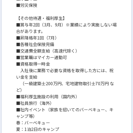
■労災保険
【その他待遇・福利厚生】
■賞与年2回（3月、9月）※業績により実施しない場
合があります。
■昇降格年1回（7月）
■各種社会保険完備
■交通費全額支給（高速代除く）
■営業職はマイカー通勤可
■資格取得一時金
入社後に業務で必要な資格を取得した方には、祝
い金を支給
（一級建築士200万円、宅地建物取引士70万円 な
ど）
■福利厚生施設の利用（国内外）
■社員旅行（海外）
■社内イベント（家族を招いてのバーベキュー、キ
ャンプ等）
春：バーベキュー
夏：1泊2日のキャンプ