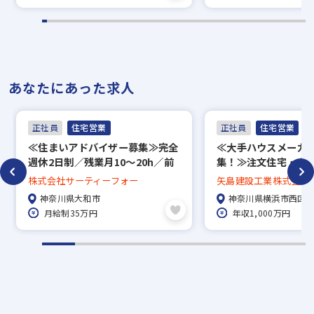
※入社時期は相談に応じます。現在、在職中
の方も積極的にご応募ください。応募の秘密
は厳守いたします。
あなたにあった求人
正社員
住宅営業
正社員
住宅営業
≪住まいアドバイザー募集≫完全
≪大手ハウスメーカ
週休2日制／残業月10～20h／前
集！≫注文住宅・古
職給考慮◎／反響営業
など豊富な提案がで
株式会社サーティーフォー
矢島建設工業株式会社
100％反響営業／年休
神奈川県大和市
神奈川県横浜市西区
全週休2日制【1年目
月給制35万円
年収1,000万円
1000万円以上】