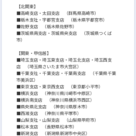
【北関東】
■高崎支店・太田支店 （群馬県高崎市）
■栃木支社・宇都宮支店 （栃木県宇都宮市）
■佐野支店 （栃木県佐野市）
■茨城県南支店・茨城県央支店 （茨城県つくば
市）
【関東・甲信越】
■埼玉支店・埼玉東支店・埼玉北支店・埼玉西支
店 （埼玉県さいたま市大宮区）
■千葉支社・千葉支店・千葉南支店 （千葉県千葉
市美浜区）
■東京支店・東京西支店 （東京都小平市）
■横浜支店 （神奈川県川崎市中原区）
■横浜南支店 （神奈川県横浜市西区）
■県央県北支店 （神奈川県厚木市）
■西湘支店 （神奈川県平塚市）
■山梨支社・山梨支店 （山梨県甲府市）
■松本支店 （長野県松本市）
■新潟支店 （新潟県新潟市中央区）