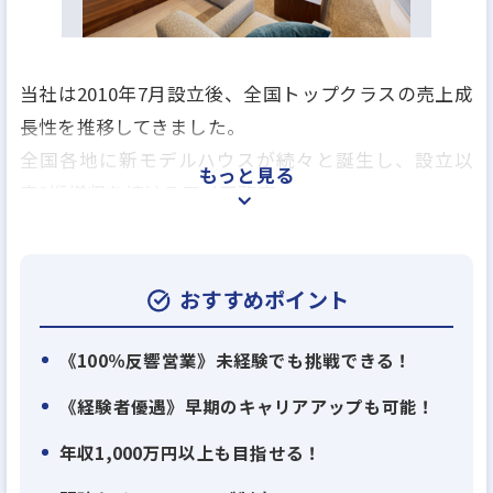
当社は2010年7月設立後、全国トップクラスの売上成
長性を推移してきました。
全国各地に新モデルハウスが続々と誕生し、設立以
もっと見る
来2桁増収を続けるアイ工務店。
他では経験できないスピードで事業拡大する当社の
一員として、あなたの可能性を試してみませんか？
おすすめポイント
【当社について】
大阪を中心に、関西、中国、四国、九州、東海、北
《100％反響営業》未経験でも挑戦できる！
陸、関東、北関東に展開し、これまで多くのお客さ
《経験者優遇》早期のキャリアアップも可能！
まにご評価頂き、延べ1万件のお客さまとご縁を頂き
年収1,000万円以上も目指せる！
ました。
『社員一人ひとりが会社をつくっていく』という気