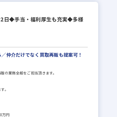
休2日◆手当・福利厚生も充実◆多様
る／仲介だけでなく買取再販も提案可！
再販の業務全般をご担当頂きます。
ます。
00万円