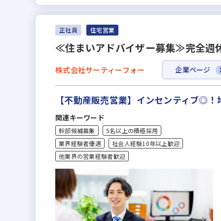
正社員
住宅営業
≪住まいアドバイザー募集≫完全週休
株式会社サーティーフォー
企業ページ
【不動産販売営業】インセンティブ◎！地
関連キーワード
幹部候補募集
5名以上の積極採用
業界経験者優遇
社会人経験10年以上歓迎
他業界の営業経験者歓迎