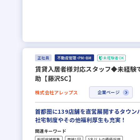
未経験者OK
正社員
不動産管理・PM・BM
賃貸入居者様対応スタッフ◆未経験で
助【藤沢SC】
株式会社アレップス
企業ページ
首都圏に139店舗を直営展開するタウ
社宅制度やその他福利厚生も充実！
関連キーワード
幹部候補募集
面接1回
5名以上の積極採用