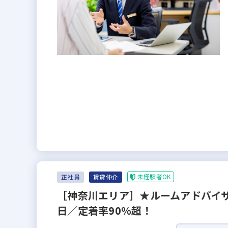
未経験者OK
正社員
賃貸仲介
［神奈川エリア］★ルームアドバイザ
日／定着率90％超！