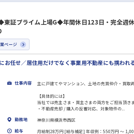
◆東証プライム上場G◆年間休日123日・完全週
り
企業ページ
もにお任せ／居住用だけでなく事業用不動産にも携われ
仕事内容
主に戸建てやマンション、土地の売買仲介・買取
【具体的には】
当社では売主さま・買主さまの両方をご担当頂き
・不動産売却 / 購入の反響対応、対象物件の...
勤務地
神奈川県横浜市西区
給与
月給制28万円 [給与補足] 年収例：550万円 ～ 1,0