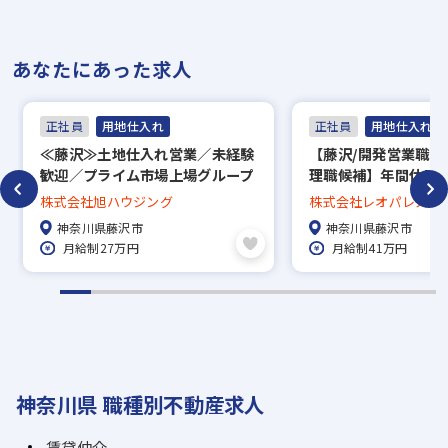
あなたにあった求人
正社員
用地仕入れ
正社員
用地仕入れ
≪藤沢≫土地仕入れ営業／未経験
【藤沢/開発営業職(土
歓迎／プライム市場上場グループ
理職候補】年間休日1
／完全週休2日制／福利厚生充実
生充実
株式会社旭ハウジング
株式会社レオパレス21
／IT積極活用で業務効率UP
神奈川県藤沢市
神奈川県藤沢市
月給制27万円
月給制41万円
神奈川県 職種別不動産求人
賃貸仲介