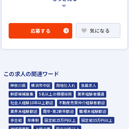
＜選考プロセス＞
「応募する」よりエントリー
気になる
応募する
▼
WEB応募書類による書類選考
▼
面接（1回～数回）◆人間性、人柄重視の採
用を行います◆
この求人の関連ワード
▼
内定
神奈川県
横浜市中区
用地仕入れ
急募求人
幹部候補募集
5名以上の積極採用
業界経験者優遇
☆ご応募から内定までは3～4週間を予定。
社会人経験10年以上歓迎
不動産売買仲介経験者歓迎
☆入社時期は相談に応じます。現在、在職中
業界未経験歓迎
既卒・第2新卒歓迎
職種未経験歓迎
の方も積極的にご応募ください。
歩合給
年俸制
固定給25万円以上
固定給35万円以上
☆応募の秘密は厳守いたします。
地域密着型
上場企業
設立30年以上