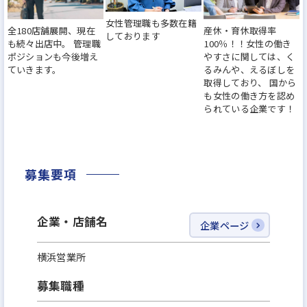
どなど、社員の働く環境づくりに力を入れてきまし
女性管理職も多数在籍
全180店舗展開、現在
産休・育休取得率
た。『働きがいのある会社』のベストカンパニーに
しております
も続々出店中。 管理職
100％！！女性の働き
も選出されました。その結果、離職率は業界水準の
ポジションも今後増え
やすさに関しては、く
ていきます。
るみんや、えるぼしを
半分以下になっています。
取得しており、 国から
も女性の働き方を認め
られている企業です！
※その他、厚生労働大臣から女性の活躍推進、子育
て支援に取り組む企業として『えるぼし』、『くる
みん』認定を獲得！また、住宅販売ホームビルダー
募集要項
で初めて、2年連続で女性活躍推進に優れた企業「な
でしこ銘柄」に選定されています！
企業・店舗名
企業ページ
今より安定した環境で、もっと大きなキャリアを描
横浜営業所
けるチャンスに挑戦してみませんか？
募集職種