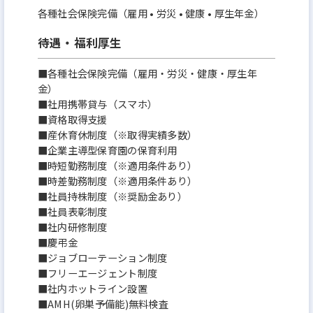
各種社会保険完備（雇用 • 労災 • 健康 • 厚生年金）
待遇・福利厚生
■各種社会保険完備（雇用・労災・健康・厚生年
金）
■社用携帯貸与（スマホ）
■資格取得支援
■産休育休制度（※取得実績多数）
■企業主導型保育園の保育利用
■時短勤務制度（※適用条件あり）
■時差勤務制度（※適用条件あり）
■社員持株制度（※奨励金あり）
■社員表彰制度
■社内研修制度
■慶弔金
■ジョブローテーション制度
■フリーエージェント制度
■社内ホットライン設置
■AMH(卵巣予備能)無料検査