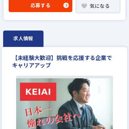
不動産売買仲介経験者歓迎
業界未経験歓迎
応募する
気になる
既卒・第2新卒歓迎
職種未経験歓迎
歩合給
年俸制
固定給25万円以上
固定給35万円以上
地域密着型
上場企業
設立30年以上
上場企業のグループ会社
学歴不問
求人情報
宅建取引士歓迎
資格支援制度あり
研修制度あり
女性が活躍中
ブランクOK
平均年齢20代
【未経験大歓迎】挑戦を応援する企業で
完全週休2日
休日シフト制
年間休日120日以上
キャリアアップ
年収300万円
月給25万円