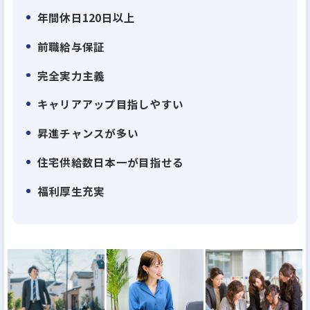
上場以来、業績は右肩上がり、弊社が現在目指して
年間休日120日以上
いる住宅供給棟数日本No1に向け、今のところ達成可
前職給与保証
能ペース。あと6年以内でNo1を達成します。そんな
伸びに伸びている弊社ですから、業績拡大ペースに
完全実力主義
比べて幹部候補の社員が足りていません。30代で部
キャリアアップ目指しやすい
長クラスはもちろん、役員も十分目指せます。上場
昇進チャンスが多い
企業の幹部になれるチャンスのある企業はそう多く
はないはず。
住宅供給数日本一が目指せる
福利厚生充実
・理由２：離職率業界平均の半分以下！『働きがい
のある会社』のベストカンパニーに選出される 働き
やすさ
当社は、男女・社歴などを問わないフラットな評価
体制、高い給与水準、産休育休取得のしやすさ、産
休後の時短・時差・在宅勤務、残業時間の削減…な