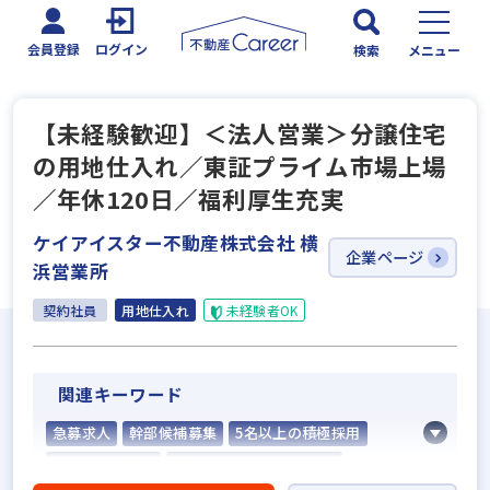
会員登録
ログイン
検索
メニュー
【未経験歓迎】＜法人営業＞分譲住宅
の用地仕入れ／東証プライム市場上場
／年休120日／福利厚生充実
ケイアイスター不動産株式会社 横
企業ページ
浜営業所
契約社員
用地仕入れ
未経験者OK
関連キーワード
急募求人
幹部候補募集
5名以上の積極採用
業界経験者優遇
社会人経験10年以上歓迎