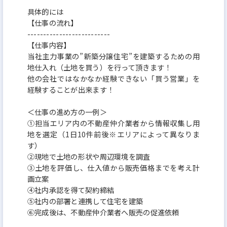
具体的には
【仕事の流れ】
--------------------------
【仕事内容】
当社主力事業の”新築分譲住宅”を建築するための用
地仕入れ（土地を買う）を行って頂きます！
他の会社ではなかなか経験できない「買う営業」を
経験することが出来ます！
＜仕事の進め方の一例＞
①担当エリア内の不動産仲介業者から情報収集し用
地を選定（1日10件前後※エリアによって異なりま
す）
②現地で土地の形状や周辺環境を調査
③土地を評価し、仕入値から販売価格までを考え計
画立案
④社内承認を得て契約締結
⑤社内の部署と連携して住宅を建築
⑥完成後は、不動産仲介業者へ販売の促進依頼