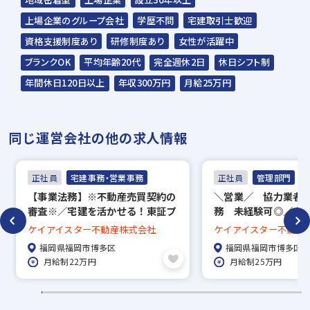
上場企業のグループ会社
学歴不問
宅建取引士歓迎
グッドデザイン賞・キ
2023年 第17回 キッ
2023年 第17回 キッ
資格支援制度あり
研修制度あり
女性が活躍中
ッズ賞などの受賞をし
ズデザイン賞 受賞！
ズデザイン賞 受賞！
ているケイアイの住
「小路の小町
「みんなの交差庭（こ
ブランクOK
平均年齢20代
完全週休2日
休日シフト制
宅。 デザインだけでな
komichi no Komachi」
うさてい）」
年間休日120日以上
年収300万円
月給25万円
く、品質やお値段にも
こだわっております。
同じ運営会社の他の求人情報
正社員
宅建事務・営業事務
正社員
管理部門
【事業法務】※不動産売買契約の
＼営業／ 協力業者
審査※／宅建を活かせる！東証プ
務 未経験可◎／土
ライム市場上場企業／年間休日
休日120日／インセ
ケイアイスター不動産株式会社
ケイアイスター不動産
115日／福利厚生充実◎
福岡県福岡市博多区
福岡県福岡市博多区
月給制22万円
月給制25万円