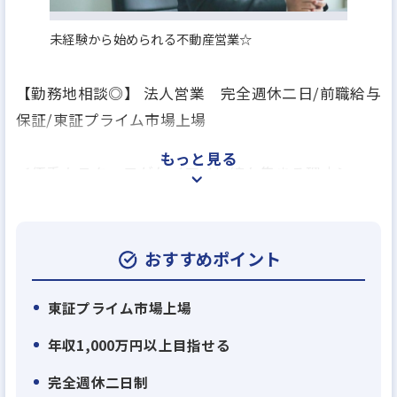
未経験から始められる不動産営業☆
【勤務地相談◎】 法人営業 完全週休二日/前職給与
保証/東証プライム市場上場
もっと見る
＜優秀なスタッフがケイアイに続々集まる理由＞
戸建て分譲住宅が主力の総合不動産会社である弊
社。弊社には現在、大手パワービルダー、不動産仲
介営業の会社などの同業や異業界の営業や販売出身
おすすめポイント
者の若くて優秀なメンバーが続々とジョインいただ
いています。その主な理由は２つ。
東証プライム市場上場
年収1,000万円以上目指せる
・理由１：住宅供給数日本一に向け業績右肩上がり
完全週休二日制
＝キャリアアップを目指しやすい