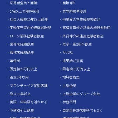
応募者全員と面接
面接1回
5名以上の積極採用
業界経験者優遇
社会人経験10年以上歓迎
他業界の営業経験者歓迎
不動産売買仲介経験者歓迎
高級賃貸仲介営業の経験者歓迎
ローン業務経験者歓迎
賃貸仲介の店長経験者歓迎
業界未経験歓迎
既卒・第2新卒歓迎
職種未経験歓迎
歩合給
年俸制
成果給が充実
固定給25万円以上
固定給35万円以上
設立5年以内
地域密着型
フランチャイズ加盟店舗
上場企業
設立30年以上
上場企業のグループ会社
英語・中国語を活かせる
学歴不問
宅建取引士歓迎
自動車免許未取得でもOK