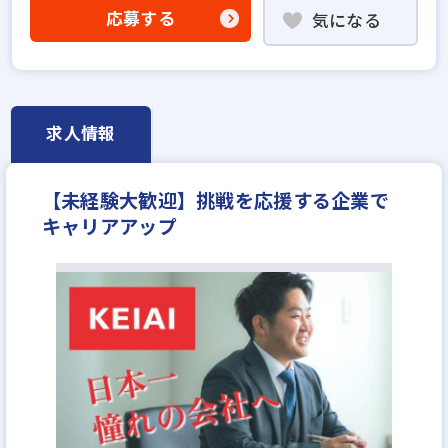
不動産売買仲介経験者歓迎
業界未経験歓迎
応募する
気になる
既卒・第2新卒歓迎
職種未経験歓迎
歩合給
年俸制
固定給25万円以上
地域密着型
上場企業
設立30年以上
上場企業のグループ会社
学歴不問
宅建取引士歓迎
資格支援制度あり
研修制度あり
求人情報
女性が活躍中
ブランクOK
平均年齢20代
完全週休2日
休日シフト制
年間休日120日以上
【未経験大歓迎】挑戦を応援する企業で
年収300万円
月給25万円
キャリアアップ