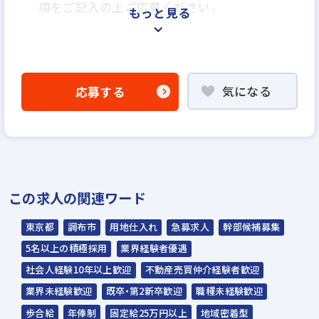
項をご記入の上ご応募ください。
もっと見る
＜選考プロセス＞
「応募する」よりエントリー
気になる
応募する
▼
WEB応募書類による書類選考
▼
面接（1回～数回）◆人間性、人柄重視の採
用を行います◆
この求人の関連ワード
▼
内定
東京都
調布市
用地仕入れ
急募求人
幹部候補募集
5名以上の積極採用
業界経験者優遇
☆ご応募から内定までは3～4週間を予定。
社会人経験10年以上歓迎
不動産売買仲介経験者歓迎
☆入社時期は相談に応じます。現在、在職中
業界未経験歓迎
既卒・第2新卒歓迎
職種未経験歓迎
の方も積極的にご応募ください。
歩合給
年俸制
固定給25万円以上
地域密着型