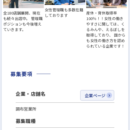
どなど、社員の働く環境づくりに力を入れてきまし
女性管理職も多数在籍
全180店舗展開、現在
産休・育休取得率
た。『働きがいのある会社』のベストカンパニーに
しております
も続々出店中。 管理職
100％！！女性の働き
も選出されました。その結果、離職率は業界水準の
ポジションも今後増え
やすさに関しては、く
ていきます。
るみんや、えるぼしを
半分以下になっています。
取得しており、 国から
も女性の働き方を認め
られている企業です！
※その他、厚生労働大臣から女性の活躍推進、子育
て支援に取り組む企業として『えるぼし』、『くる
みん』認定を獲得！また、住宅販売ホームビルダー
募集要項
で初めて、2年連続で女性活躍推進に優れた企業「な
でしこ銘柄」に選定されています！
企業・店舗名
企業ページ
今より安定した環境で、もっと大きなキャリアを描
調布営業所
けるチャンスに挑戦してみませんか？
募集職種