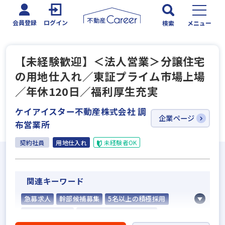
会員登録
ログイン
検索
メニュー
【未経験歓迎】＜法人営業＞分譲住宅
の用地仕入れ／東証プライム市場上場
／年休120日／福利厚生充実
ケイアイスター不動産株式会社 調
企業ページ
布営業所
契約社員
用地仕入れ
未経験者OK
関連キーワード
急募求人
幹部候補募集
5名以上の積極採用
業界経験者優遇
社会人経験10年以上歓迎