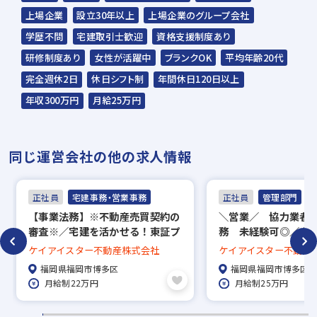
☆応募の秘密は厳守いたします。
上場企業
設立30年以上
上場企業のグループ会社
学歴不問
宅建取引士歓迎
資格支援制度あり
グッドデザイン賞・キ
2023年 第17回 キッ
2023年 第17回 キッ
研修制度あり
女性が活躍中
ブランクOK
平均年齢20代
ッズ賞などの受賞をし
ズデザイン賞 受賞！
ズデザイン賞 受賞！
ているケイアイの住
「小路の小町
「みんなの交差庭（こ
完全週休2日
休日シフト制
年間休日120日以上
宅。 デザインだけでな
komichi no Komachi」
うさてい）」
年収300万円
月給25万円
く、品質やお値段にも
こだわっております。
同じ運営会社の他の求人情報
正社員
宅建事務・営業事務
正社員
管理部門
【事業法務】※不動産売買契約の
＼営業／ 協力業者
審査※／宅建を活かせる！東証プ
務 未経験可◎／土
ライム市場上場企業／年間休日
休日120日／インセ
ケイアイスター不動産株式会社
ケイアイスター不動産
115日／福利厚生充実◎
福岡県福岡市博多区
福岡県福岡市博多区
月給制22万円
月給制25万円