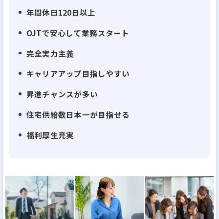
上場以来、業績は右肩上がり、弊社が現在目指して
年間休日120日以上
いる住宅供給棟数日本No1に向け、今のところ達成可
OJTで安心して業務スタート
能ペース。あと6年以内でNo1を達成します。そんな
伸びに伸びている弊社ですから、業績拡大ペースに
完全実力主義
比べて幹部候補の社員が足りていません。30代で部
キャリアアップ目指しやすい
長クラスはもちろん、役員も十分目指せます。上場
昇進チャンスが多い
企業の幹部になれるチャンスのある企業はそう多く
はないはず。
住宅供給数日本一が目指せる
福利厚生充実
・理由２：離職率業界平均の半分以下！『働きがい
のある会社』のベストカンパニーに選出される 働き
やすさ
当社は、男女・社歴などを問わないフラットな評価
体制、高い給与水準、産休育休取得のしやすさ、産
休後の時短・時差・在宅勤務、残業時間の削減…な