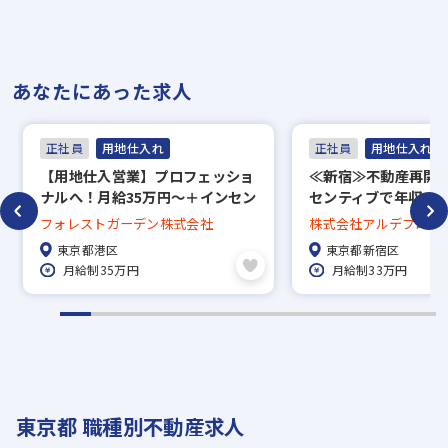
あなたにあった求人
正社員
用地仕入れ
正社員
用地仕入れ
【用地仕入営業】プロフェッショ
≪新宿≫不動産再開
ナルへ！月給35万円～＋インセン
センティブで年収20
／20代年収1000万円／残業月2時
現可能！／土日祝休
フォレストガーデン株式会社
株式会社アルデプロ
間♪
くWLBも◎
東京都港区
東京都新宿区
月給制35万円
月給制33万円
東京都 職種別不動産求人