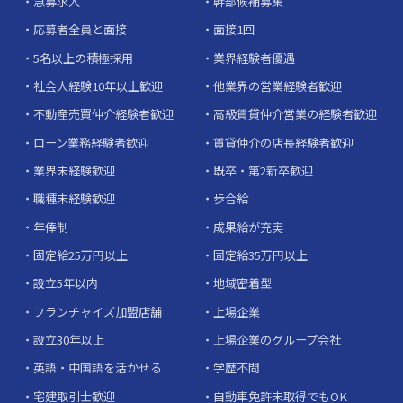
急募求人
幹部候補募集
応募者全員と面接
面接1回
5名以上の積極採用
業界経験者優遇
社会人経験10年以上歓迎
他業界の営業経験者歓迎
不動産売買仲介経験者歓迎
高級賃貸仲介営業の経験者歓迎
ローン業務経験者歓迎
賃貸仲介の店長経験者歓迎
業界未経験歓迎
既卒・第2新卒歓迎
職種未経験歓迎
歩合給
年俸制
成果給が充実
固定給25万円以上
固定給35万円以上
設立5年以内
地域密着型
フランチャイズ加盟店舗
上場企業
設立30年以上
上場企業のグループ会社
英語・中国語を活かせる
学歴不問
宅建取引士歓迎
自動車免許未取得でもOK