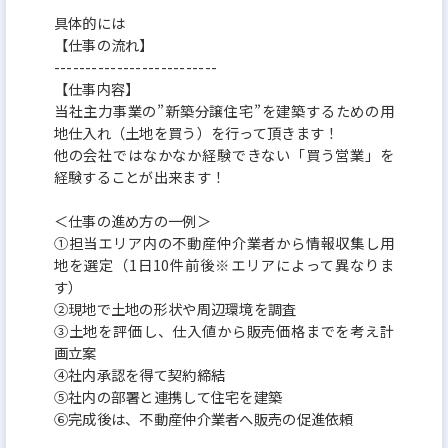
具体的には
【仕事の流れ】
--------------------------
【仕事内容】
当社主力事業の”新築分譲住宅”を建築するための用
地仕入れ（土地を買う）を行って頂きます！
他の会社ではなかなか経験できない「買う営業」を
経験することが出来ます！
＜仕事の進め方の一例＞
①担当エリア内の不動産仲介業者から情報収集し用
地を選定（1日10件前後※エリアによって異なりま
す）
②現地で土地の形状や周辺環境を調査
③土地を評価し、仕入値から販売価格までを考え計
画立案
④社内承認を得て契約締結
⑤社内の部署と連携して住宅を建築
⑥完成後は、不動産仲介業者へ販売の促進依頼