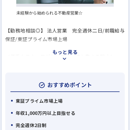
未経験から始められる不動産営業☆
【勤務地相談◎】 法人営業 完全週休二日/前職給与
保証/東証プライム市場上場
もっと見る
＜優秀なスタッフがケイアイに続々集まる理由＞
戸建て分譲住宅が主力の総合不動産会社である弊
社。弊社には現在、大手パワービルダー、不動産仲
介営業の会社などの同業や異業界の営業や販売出身
おすすめポイント
者の若くて優秀なメンバーが続々とジョインいただ
いています。その主な理由は２つ。
東証プライム市場上場
年収1,000万円以上目指せる
・理由１：住宅供給数日本一に向け業績右肩上がり
完全週休2日制
＝キャリアアップを目指しやすい